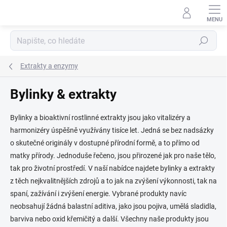
Přejít
na
obsah
Hledat
Extrakty a enzymy
Bylinky & extrakty
Bylinky a bioaktivní rostlinné extrakty jsou jako vitalizéry a
harmonizéry úspěšně využívány tisíce let. Jedná se bez nadsázky
o skutečné originály v dostupné přírodní formě, a to přímo od
matky přírody. Jednoduše řečeno, jsou přirozené jak pro naše tělo,
tak pro životní prostředí. V naší nabídce najdete bylinky a extrakty
z těch nejkvalitnějších zdrojů a to jak na zvýšení výkonnosti, tak na
spaní, zažívání i zvýšení energie. Vybrané produkty navíc
neobsahují žádná balastní aditiva, jako jsou pojiva, umělá sladidla,
barviva nebo oxid křemičitý a další. Všechny naše produkty jsou