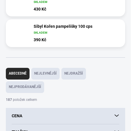
SKLADEM
430 Kč
Sibyl Kořen pampelišky 100 cps
SKLADEM
390 Kč
Ř
a
ABECEDNĚ
NEJLEVNĚJŠÍ
NEJDRAŽŠÍ
z
e
NEJPRODÁVANĚJŠÍ
n
í
187
položek celkem
p
r
CENA
o
d
u