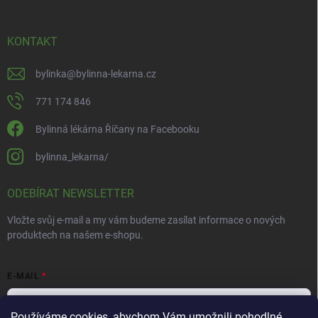
KONTAKT
bylinka
@
bylinna-lekarna.cz
771 174 846
Bylinná lékárna Říčany na Facebooku
bylinna_lekarna/
ODEBÍRAT NEWSLETTER
Vložte svůj e-mail a my vám budeme zasílat informace o nových
produktech na našem e-shopu.
E-MAIL
Používáme cookies, abychom Vám umožnili pohodlné