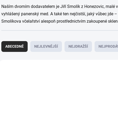
Naším dvorním dodavatelem je Jiří Smolík z Honezovic, malé vsi 
vyhlášený panenský med. A také ten nejčistší, jaký vůbec jde –
Smolíkova včelařství alespoň prostřednictvím zakoupené sklen
Ř
a
ABECEDNĚ
NEJLEVNĚJŠÍ
NEJDRAŽŠÍ
NEJPRODÁ
z
e
n
V
í
ý
MEDPAN
ME
p
p
r
i
o
s
d
p
u
r
k
o
t
d
ů
u
SKL