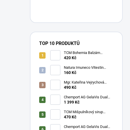
TOP 10 PRODUKTŮ
TCM Bohemia Balzám
doutnající rokle - velké balení -
420 Kč
20 g
Natura Imuneco Vitestin
390 ml
160 Kč
Mgr. Kateřina Vejrychová
Právenka latnatá 60 cps.
490 Kč
Chemport AG GelaVis Dual
Hyaluronate 30 kapslí - 1
1 399 Kč
měsíční kúra kyseliny
hyaluronové
TCM Mišpulníkový sirup
Jantarová perla Nin Jiom Pei
470 Kč
Pa Koa 300 ml
Chemport AG GelaVis Dual