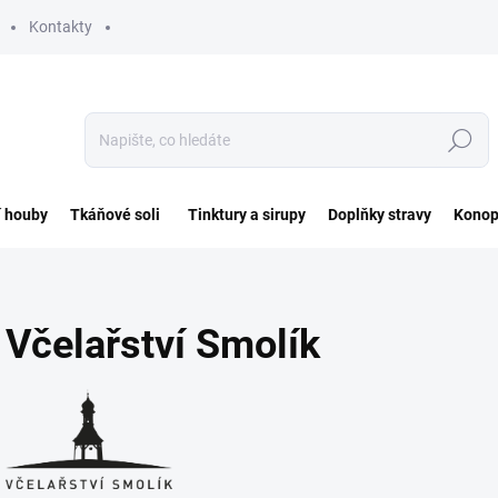
Kontakty
Hledat
í houby
Tkáňové soli
Tinktury a sirupy
Doplňky stravy
Konop
Včelařství Smolík