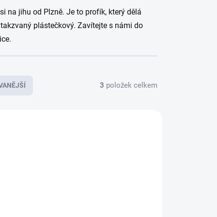
na jihu od Plzně. Je to profík, který dělá
 takzvaný plástečkový. Zavítejte s námi do
ice.
3
položek celkem
VANĚJŠÍ
DSMY
MEDPAS
ADEM
SKLADEM