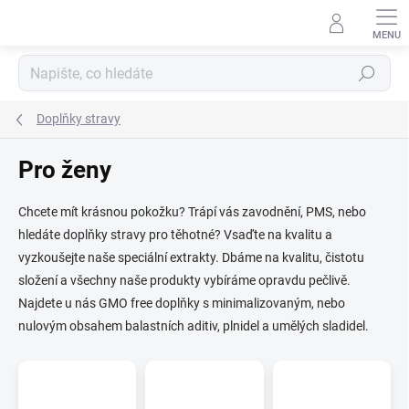
Přejít
na
obsah
Hledat
Doplňky stravy
Pro ženy
Chcete mít krásnou pokožku? Trápí vás zavodnění, PMS, nebo
hledáte doplňky stravy pro těhotné? Vsaďte na kvalitu a
vyzkoušejte naše speciální extrakty. Dbáme na kvalitu, čistotu
složení a všechny naše produkty vybíráme opravdu pečlivě.
Najdete u nás GMO free doplňky s minimalizovaným, nebo
nulovým obsahem balastních aditiv, plnidel a umělých sladidel.