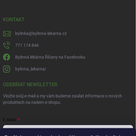
KONTAKT
bylinka
@
bylinna-lekarna.cz
771 174 846
Bylinná lékárna Říčany na Facebooku
bylinna_lekarna/
ODEBÍRAT NEWSLETTER
Vložte svůj e-mail a my vám budeme zasílat informace o nových
produktech na našem e-shopu.
E-MAIL