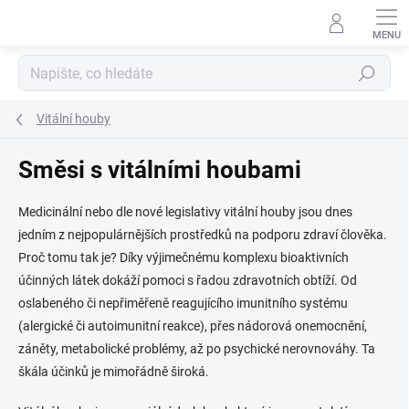
Přejít
na
obsah
Hledat
Vitální houby
Směsi s vitálními houbami
Medicinální nebo dle nové legislativy vitální houby jsou dnes
jedním z nejpopulárnějších prostředků na podporu zdraví člověka.
Proč tomu tak je? Díky výjimečnému komplexu bioaktivních
účinných látek dokáží pomoci s řadou zdravotních obtíží. Od
oslabeného či nepřiměřeně reagujícího imunitního systému
(alergické či autoimunitní reakce), přes nádorová onemocnění,
záněty, metabolické problémy, až po psychické nerovnováhy. Ta
škála účinků je mimořádně široká.