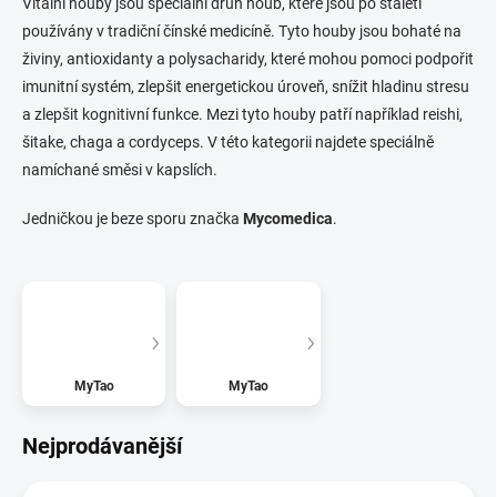
Vitální houby jsou speciální druh houb, které jsou po staletí
používány v tradiční čínské medicíně. Tyto houby jsou bohaté na
živiny, antioxidanty a polysacharidy, které mohou pomoci podpořit
imunitní systém, zlepšit energetickou úroveň, snížit hladinu stresu
a zlepšit kognitivní funkce. Mezi tyto houby patří například reishi,
šitake, chaga a cordyceps. V této kategorii najdete speciálně
namíchané směsi v kapslích.
Jedničkou je beze sporu značka
Mycomedica
.
MyTao
MyTao
Nejprodávanější