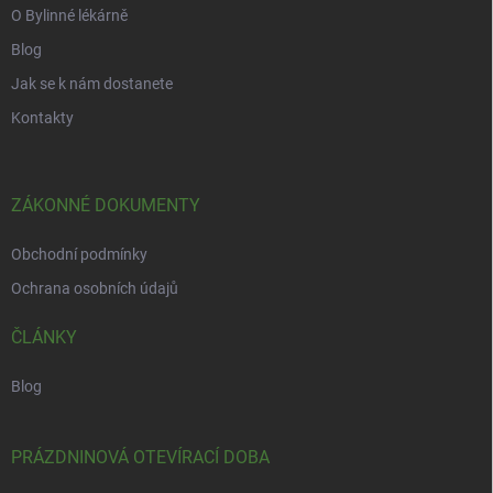
i
O Bylinné lékárně
s
u
Blog
Jak se k nám dostanete
Kontakty
ZÁKONNÉ DOKUMENTY
Obchodní podmínky
Ochrana osobních údajů
ČLÁNKY
Blog
PRÁZDNINOVÁ OTEVÍRACÍ DOBA