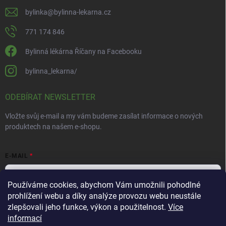
bylinka
@
bylinna-lekarna.cz
771 174 846
Bylinná lékárna Říčany na Facebooku
bylinna_lekarna/
ODEBÍRAT NEWSLETTER
Vložte svůj e-mail a my vám budeme zasílat informace o nových
produktech na našem e-shopu.
E-MAIL
Používáme cookies, abychom Vám umožnili pohodlné
prohlížení webu a díky analýze provozu webu neustále
Vložením e-mailu souhlasíte s
podmínkami ochrany osobních údajů
zlepšovali jeho funkce, výkon a použitelnost.
Více
informací
Přihlásit se