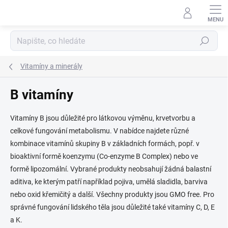
Přejít
na
obsah
Hledat
Vitamíny a minerály
B vitamíny
Vitamíny B jsou důležité pro látkovou výměnu, krvetvorbu a
celkové fungování metabolismu. V nabídce najdete různé
kombinace vitamínů skupiny B v základních formách, popř. v
bioaktivní formě koenzymu (Co-enzyme B Complex) nebo ve
formě lipozomální. Vybrané produkty neobsahují žádná balastní
aditiva, ke kterým patří například pojiva, umělá sladidla, barviva
nebo oxid křemičitý a další. Všechny produkty jsou GMO free. Pro
správné fungování lidského těla jsou důležité také vitamíny C, D, E
a K.