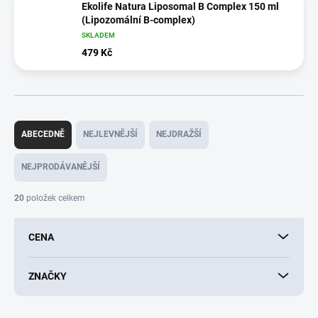
Ekolife Natura Liposomal B Complex 150 ml
(Lipozomální B-complex)
SKLADEM
479 Kč
Ř
a
ABECEDNĚ
NEJLEVNĚJŠÍ
NEJDRAŽŠÍ
z
e
NEJPRODÁVANĚJŠÍ
n
í
20
položek celkem
p
r
CENA
o
d
u
ZNAČKY
k
t