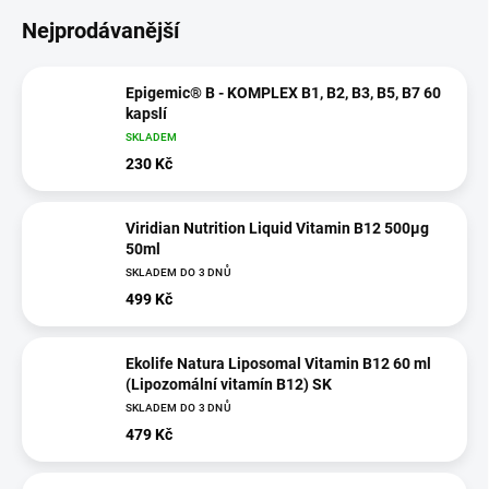
Nejprodávanější
Epigemic® B - KOMPLEX B1, B2, B3, B5, B7 60
kapslí
SKLADEM
230 Kč
Viridian Nutrition Liquid Vitamin B12 500µg
50ml
SKLADEM DO 3 DNŮ
499 Kč
Ekolife Natura Liposomal Vitamin B12 60 ml
(Lipozomální vitamín B12) SK
SKLADEM DO 3 DNŮ
479 Kč