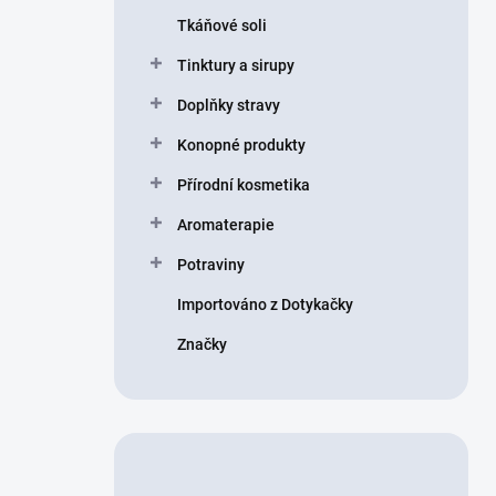
n
Tkáňové soli
í
p
Tinktury a sirupy
a
n
Doplňky stravy
e
Konopné produkty
l
Přírodní kosmetika
Aromaterapie
Potraviny
Importováno z Dotykačky
Značky