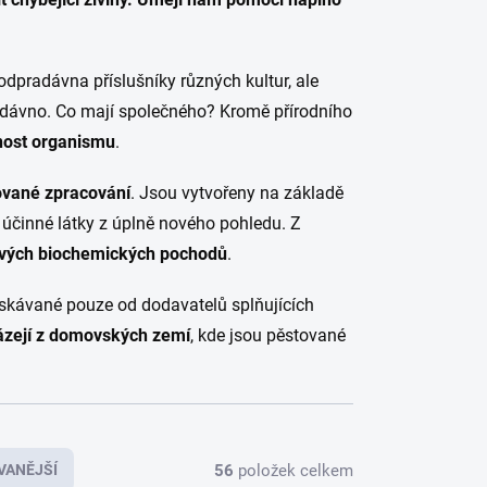
dpradávna příslušníky různých kultur, ale
 nedávno. Co mají společného? Kromě přírodního
lnost organismu
.
kované zpracování
. Jsou vytvořeny na základě
 účinné látky z úplně nového pohledu. Z
ových biochemických pochodů
.
ískávané pouze od dodavatelů splňujících
zejí z domovských zemí
, kde jsou pěstované
56
položek celkem
VANĚJŠÍ