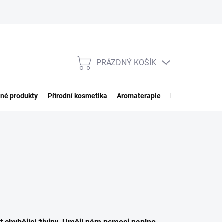
PRÁZDNÝ KOŠÍK
NÁKUPNÍ
KOŠÍK
né produkty
Přírodní kosmetika
Aromaterapie
Potraviny
Imp
 chybějící živiny. Umějí nám pomoci naplno