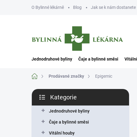
Přejít
O Bylinné lékárně
Blog
Jak se k nám dostanete
na
obsah
Jednodruhové byliny
Čaje a bylinné směsi
Vitáln
Domů
Prodávané značky
Epigemic
P
Kategorie
o
Přeskočit
s
kategorie
t
Jednodruhové byliny
r
Čaje a bylinné směsi
a
n
Vitální houby