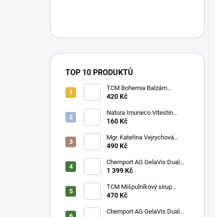
TOP 10 PRODUKTŮ
TCM Bohemia Balzám
doutnající rokle - velké balení -
420 Kč
20 g
Natura Imuneco Vitestin
390 ml
160 Kč
Mgr. Kateřina Vejrychová
Právenka latnatá 60 cps.
490 Kč
Chemport AG GelaVis Dual
Hyaluronate 30 kapslí - 1
1 399 Kč
měsíční kúra kyseliny
hyaluronové
TCM Mišpulníkový sirup
Jantarová perla Nin Jiom Pei
470 Kč
Pa Koa 300 ml
Chemport AG GelaVis Dual