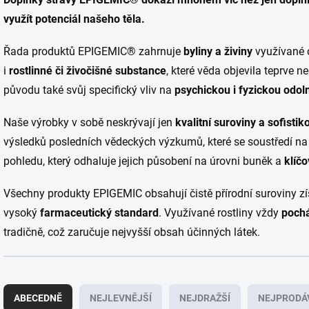
využít potenciál našeho těla.
Řada produktů EPIGEMIC® zahrnuje
byliny a živiny
využívané o
i
rostlinné či živočišné substance
, které věda objevila teprve
původu také svůj specifický vliv na
psychickou i fyzickou odo
Naše výrobky v sobě neskrývají jen
kvalitní suroviny a sofisti
výsledků posledních vědeckých výzkumů, které se soustředí na
pohledu, který odhaluje jejich působení na úrovni buněk a
klíč
Všechny produkty EPIGEMIC obsahují čistě přírodní suroviny z
vysoký
farmaceutický standard
. Využívané rostliny vždy
pochá
tradičně, což zaručuje nejvyšší obsah účinných látek.
Ř
a
ABECEDNĚ
NEJLEVNĚJŠÍ
NEJDRAŽŠÍ
NEJPRODÁ
z