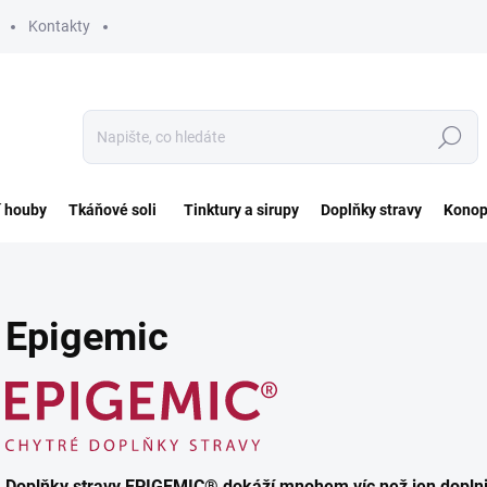
Kontakty
Hledat
í houby
Tkáňové soli
Tinktury a sirupy
Doplňky stravy
Konop
Epigemic
Doplňky stravy EPIGEMIC® dokáží mnohem víc než jen doplnit