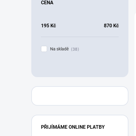
CENA
195
Kč
870
Kč
Na skladě
38
PŘIJÍMÁME ONLINE PLATBY