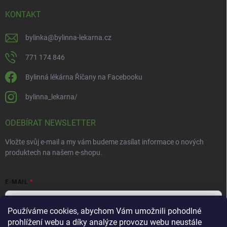
KONTAKT
bylinka
@
bylinna-lekarna.cz
771 174 846
Bylinná lékárna Říčany na Facebooku
bylinna_lekarna/
ODEBÍRAT NEWSLETTER
Vložte svůj e-mail a my vám budeme zasílat informace o nových
produktech na našem e-shopu.
E-MAIL
Používáme cookies, abychom Vám umožnili pohodlné
prohlížení webu a díky analýze provozu webu neustále