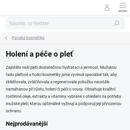
Přejít
na
obsah
Hledat
Pánská kosmetika
Holení a péče o pleť
Zajistěte vaší pleti dostatečnou hydrataci a jemnost. Mužskou
řadu pleťové a holicí kosmetiky jsme vyvinuli speciálně tak, aby
zklidňovala, zvláčňovala a regenerovala pokožku neustále
namáhanou při růstu, holení či péči o vousy. Obsahuje kvalitní
rostlinné oleje, extrakty a vitaminy vybrané s ohledem na potřeby
mužské pleti, kterou optimálně vyživují a podporují její přirozenou
ochranu.
Nejprodávanější