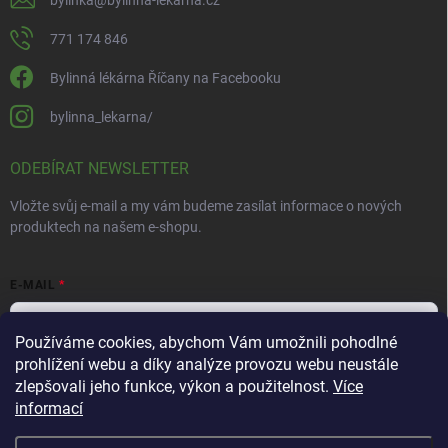
771 174 846
Bylinná lékárna Říčany na Facebooku
bylinna_lekarna/
ODEBÍRAT NEWSLETTER
Vložte svůj e-mail a my vám budeme zasílat informace o nových
produktech na našem e-shopu.
E-MAIL
Používáme cookies, abychom Vám umožnili pohodlné
prohlížení webu a díky analýze provozu webu neustále
Vložením e-mailu souhlasíte s
podmínkami ochrany osobních údajů
zlepšovali jeho funkce, výkon a použitelnost.
Více
informací
Přihlásit se