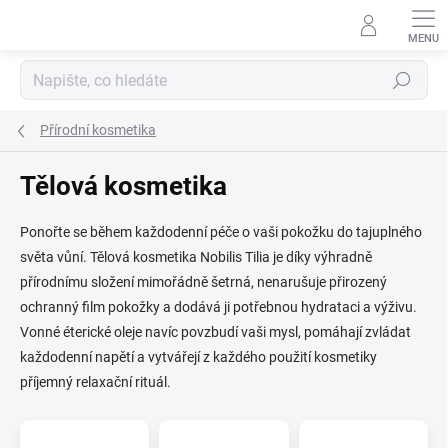
Přejít
na
obsah
Hledat
Přírodní kosmetika
Tělová kosmetika
Ponořte se během každodenní péče o vaši pokožku do tajuplného
světa vůní. Tělová kosmetika Nobilis Tilia je díky výhradně
přírodnímu složení mimořádně šetrná, nenarušuje přirozený
ochranný film pokožky a dodává ji potřebnou hydrataci a výživu.
Vonné éterické oleje navíc povzbudí vaši mysl, pomáhají zvládat
každodenní napětí a vytvářejí z každého použití kosmetiky
příjemný relaxační rituál.