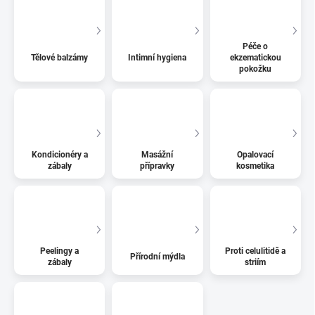
Péče o
Tělové balzámy
Intimní hygiena
ekzematickou
pokožku
Kondicionéry a
Masážní
Opalovací
zábaly
přípravky
kosmetika
Peelingy a
Proti celulitidě a
Přírodní mýdla
zábaly
striím