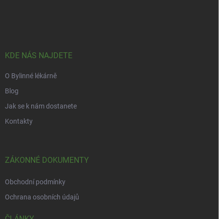
Z
r
á
á
v
n
p
k
í
a
y
t
v
ý
í
KDE NÁS NAJDETE
p
i
O Bylinné lékárně
s
u
Blog
Jak se k nám dostanete
Kontakty
ZÁKONNÉ DOKUMENTY
Obchodní podmínky
Ochrana osobních údajů
ČLÁNKY