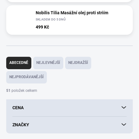
Nobilis Tilia Masážní olej proti striím
SKLADEM DO 5 DNŮ
499 Kč
Ř
a
ABECEDNĚ
NEJLEVNĚJŠÍ
NEJDRAŽŠÍ
z
e
NEJPRODÁVANĚJŠÍ
n
í
51
položek celkem
p
r
CENA
o
d
u
ZNAČKY
k
t