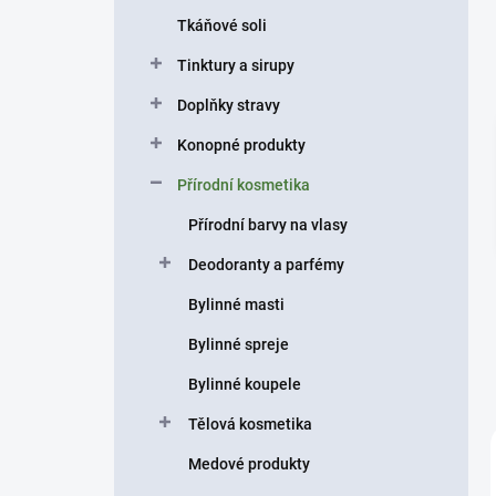
n
Tkáňové soli
í
p
Tinktury a sirupy
a
n
Doplňky stravy
e
Konopné produkty
l
Přírodní kosmetika
Přírodní barvy na vlasy
Deodoranty a parfémy
Bylinné masti
Bylinné spreje
Bylinné koupele
Tělová kosmetika
Medové produkty