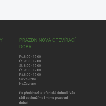
Y
PRÁZDNINOVÁ OTEVÍRACÍ
DOBA
Po:
8:00 - 15:00
Út:
9:00 - 17:00
St:
8:00 - 15:00
Čt:
9:00 - 17:00
Pá:
8:00 - 15:00
So:
Zavřeno
Ne:
Zavřeno
Po předchozí telefonické dohodě Vás
rádi obsloužíme i mimo pracovní
dobu!