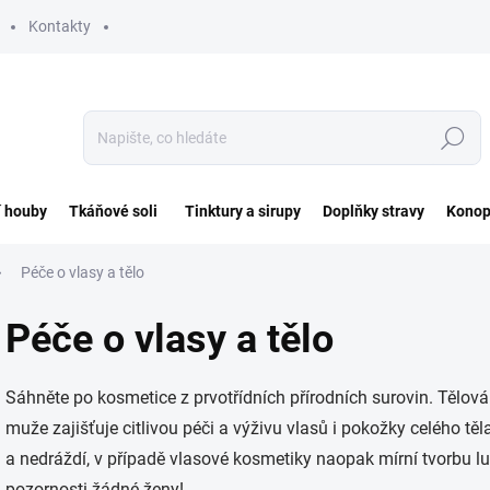
Kontakty
Hledat
í houby
Tkáňové soli
Tinktury a sirupy
Doplňky stravy
Konop
Péče o vlasy a tělo
Péče o vlasy a tělo
Sáhněte po kosmetice z prvotřídních přírodních surovin. Tělov
muže zajišťuje citlivou péči a výživu vlasů i pokožky celého 
a nedráždí, v případě vlasové kosmetiky naopak mírní tvorbu l
pozornosti žádné ženy!