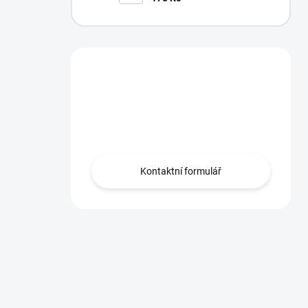
Máte otázku?
Neváhejte se na nás
obrátit!
Kontaktní formulář