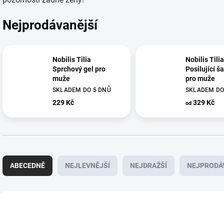
Nejprodávanější
Nobilis Tilia
Nobilis Tilia
Sprchový gel pro
Posilující 
muže
pro muže
SKLADEM DO 5 DNŮ
SKLADEM DO
229 Kč
329 Kč
od
Ř
a
ABECEDNĚ
NEJLEVNĚJŠÍ
NEJDRAŽŠÍ
NEJPRODÁ
z
e
n
V
í
ý
N6004E
p
p