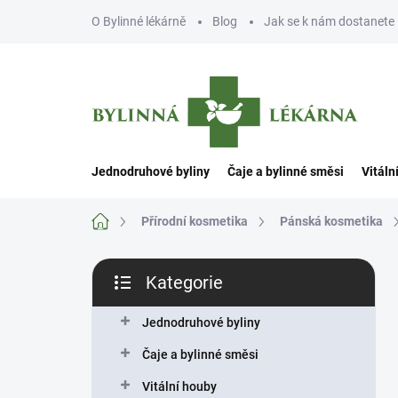
Přejít
O Bylinné lékárně
Blog
Jak se k nám dostanete
na
obsah
Jednodruhové byliny
Čaje a bylinné směsi
Vitáln
Domů
Přírodní kosmetika
Pánská kosmetika
P
Kategorie
o
Přeskočit
s
kategorie
t
Jednodruhové byliny
r
Čaje a bylinné směsi
a
n
Vitální houby