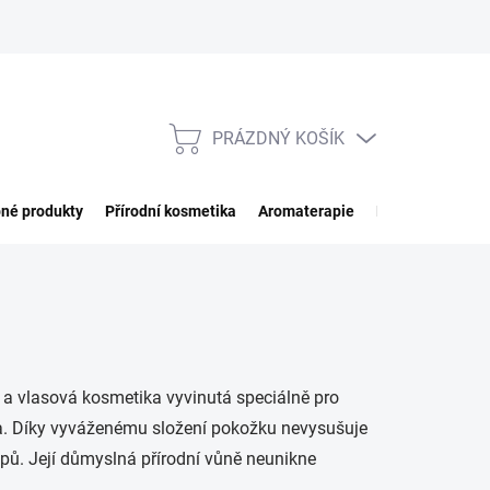
PRÁZDNÝ KOŠÍK
NÁKUPNÍ
KOŠÍK
né produkty
Přírodní kosmetika
Aromaterapie
Potraviny
Imp
á a vlasová kosmetika vyvinutá speciálně pro
těla. Díky vyváženému složení pokožku nevysušuje
upů. Její důmyslná přírodní vůně neunikne