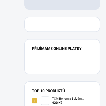
PŘIJÍMÁME ONLINE PLATBY
TOP 10 PRODUKTŮ
TCM Bohemia Balzám
doutnající rokle - velké balení -
420 Kč