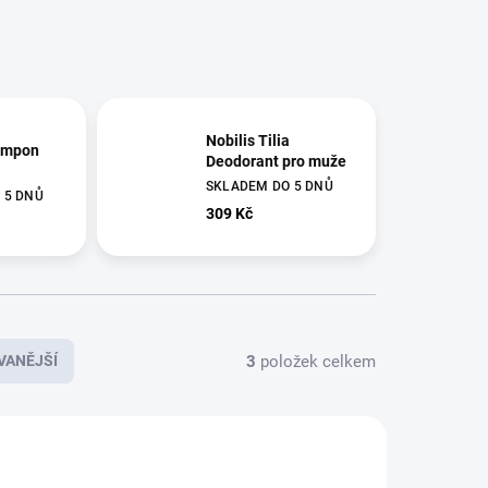
Nobilis Tilia
šampon
Deodorant pro muže
SKLADEM DO 5 DNŮ
 5 DNŮ
309 Kč
3
položek celkem
VANĚJŠÍ
N6006I
N6002I