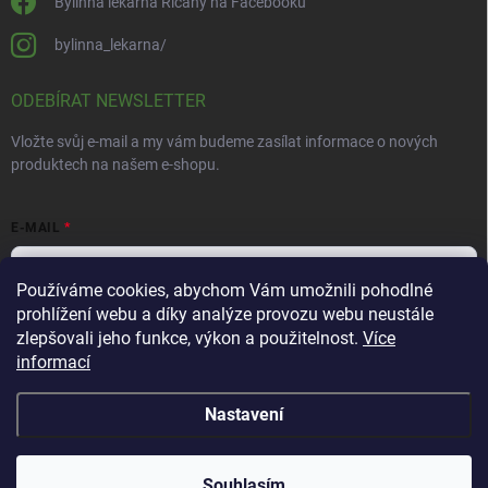
Bylinná lékárna Říčany na Facebooku
bylinna_lekarna/
ODEBÍRAT NEWSLETTER
Vložte svůj e-mail a my vám budeme zasílat informace o nových
produktech na našem e-shopu.
E-MAIL
Používáme cookies, abychom Vám umožnili pohodlné
prohlížení webu a díky analýze provozu webu neustále
Vložením e-mailu souhlasíte s
podmínkami ochrany osobních údajů
zlepšovali jeho funkce, výkon a použitelnost.
Více
informací
Přihlásit se
Nastavení
Copyright 2026
Bylinná lékárna
. Všechna práva vyhrazena.
Souhlasím