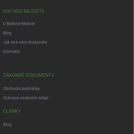
r
t
v
í
KDE NÁS NAJDETE
k
y
O Bylinné lékárně
v
ý
Blog
p
i
Jak se k nám dostanete
s
Kontakty
u
ZÁKONNÉ DOKUMENTY
Obchodní podmínky
Ochrana osobních údajů
ČLÁNKY
Blog