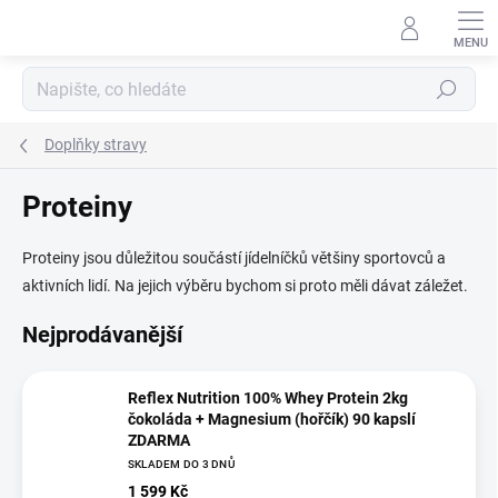
Přejít
na
obsah
Hledat
Doplňky stravy
Proteiny
Proteiny jsou důležitou součástí jídelníčků většiny sportovců a
aktivních lidí. Na jejich výběru bychom si proto měli dávat záležet.
Nejprodávanější
Reflex Nutrition 100% Whey Protein 2kg
čokoláda + Magnesium (hořčík) 90 kapslí
ZDARMA
SKLADEM DO 3 DNŮ
1 599 Kč