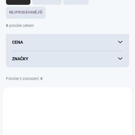
z
e
NEJPRODÁVANĚJŠÍ
n
í
8
položek celkem
p
r
CENA
o
d
u
ZNAČKY
k
t
ů
Položek k zobrazení:
8
V
ý
p
i
s
p
r