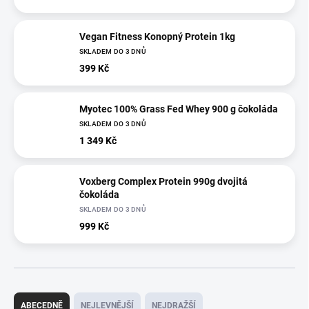
Vegan Fitness Konopný Protein 1kg
SKLADEM DO 3 DNŮ
399 Kč
Myotec 100% Grass Fed Whey 900 g čokoláda
SKLADEM DO 3 DNŮ
1 349 Kč
Voxberg Complex Protein 990g dvojitá
čokoláda
SKLADEM DO 3 DNŮ
999 Kč
Ř
a
ABECEDNĚ
NEJLEVNĚJŠÍ
NEJDRAŽŠÍ