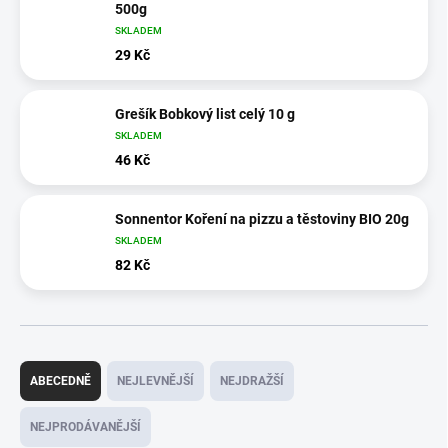
500g
SKLADEM
29 Kč
Grešík Bobkový list celý 10 g
SKLADEM
46 Kč
Sonnentor Koření na pizzu a těstoviny BIO 20g
SKLADEM
82 Kč
Ř
a
ABECEDNĚ
NEJLEVNĚJŠÍ
NEJDRAŽŠÍ
z
e
NEJPRODÁVANĚJŠÍ
n