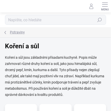
Přejít
na
obsah
Hledat
Potraviny
Koření a sůl
Koření a sůl jsou základními přísadami kuchyně. Popis může
zahrnovat různé druhy koření a solí, jako jsou himalájská sůl,
drcený pepř, kmín, kurkuma a další. Tyto přísady nejen zlepšují
chuť jídel, ale také mají pozitivní vliv na zdraví. Například kurkuma
má protizánětlivé účinky, kmín podporuje trávení a pepř zvyšuje
metabolismus. Při používání koření a soli je důležité dbát na
správné dávkování a kvalitu produktů.