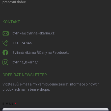
pracovní dobu!
KONTAKT
bylinka
@
bylinna-lekarna.cz
771 174 846
Bylinná lékárna Říčany na Facebooku
bylinna_lekarna/
ODEBÍRAT NEWSLETTER
Vložte svůj e-mail a my vám budeme zasílat informace o nových
produktech na našem e-shopu.
E-MAIL