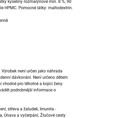
látky kyseliny rozmarýnové min. 8 %, 90
psle HPMC. Pomocné látky: maltodextrin.
enně
. Výrobek není určen jako náhrada
é denní dávkování. Není určeno dětem
 vhodné pro těhotné a kojící ženy.
uvádět podrobnější informace o
ní, střeva a žaludek, Imunita -
ra, Únava a vyčerpání, Žlučové cesty