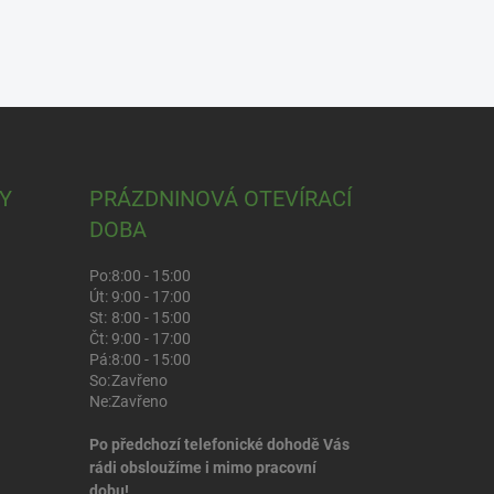
Y
PRÁZDNINOVÁ OTEVÍRACÍ
DOBA
Po:
8:00 - 15:00
Út:
9:00 - 17:00
St:
8:00 - 15:00
Čt:
9:00 - 17:00
Pá:
8:00 - 15:00
So:
Zavřeno
Ne:
Zavřeno
Po předchozí telefonické dohodě Vás
rádi obsloužíme i mimo pracovní
dobu!