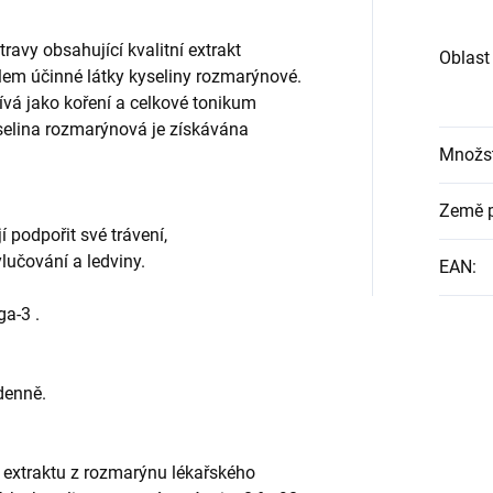
avy obsahující kvalitní extrakt
Oblast
em účinné látky kyseliny rozmarýnové.
ívá jako koření a celkové tonikum
yselina rozmarýnová je získávána
Množst
Země 
jí podpořit své trávení,
ylučování a ledviny.
EAN
:
a-3 .
denně.
extraktu z rozmarýnu lékařského