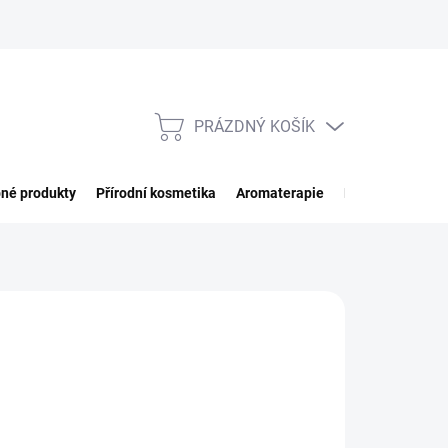
PRÁZDNÝ KOŠÍK
NÁKUPNÍ
KOŠÍK
né produkty
Přírodní kosmetika
Aromaterapie
Potraviny
Imp