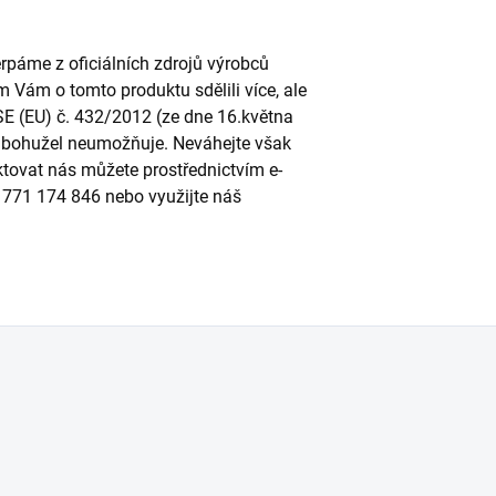
páme z oficiálních zdrojů výrobců
m Vám o tomto produktu sdělili více, ale
SE (EU) č. 432/2012 (ze dne 16.května
to bohužel neumožňuje. Neváhejte však
ktovat nás můžete prostřednictvím e-
u 771 174 846 nebo využijte náš