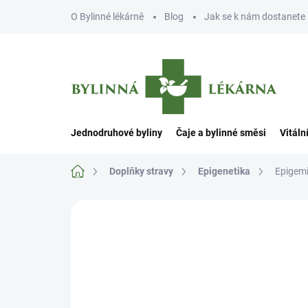
Přejít
O Bylinné lékárně
Blog
Jak se k nám dostanete
na
obsah
Jednodruhové byliny
Čaje a bylinné směsi
Vitáln
Domů
Doplňky stravy
Epigenetika
Epigemi
Neohodnoceno
Podrobnosti hodn