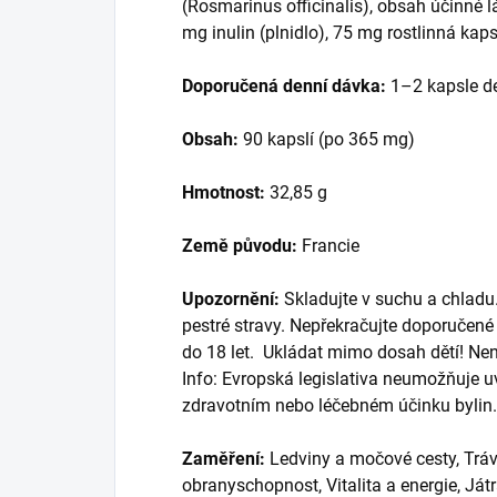
(Rosmarinus officinalis), obsah účinné 
mg inulin (plnidlo), 75 mg rostlinná ka
Doporučená denní dávka:
1–2 kapsle d
Obsah:
90 kapslí (po 365 mg)
Hmotnost:
32,85 g
Země původu:
Francie
Upozornění:
Skladujte v suchu a chladu
pestré stravy. Nepřekračujte doporučen
do 18 let. Ukládat mimo dosah dětí! Není
Info: Evropská legislativa neumožňuje 
zdravotním nebo léčebném účinku bylin.
Zaměření:
Ledviny a močové cesty, Tráve
obranyschopnost, Vitalita a energie, Ját