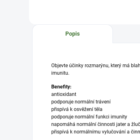
Benefity:přispívá k normální
norm
plodnostipodporuje normální
a no
metabolismus energie, bílkovin,
kapi
sacharidů, tuků a vitaminu
v o
Anapomáhá normální funkci...
Epi
Popis
Objevte účinky rozmarýnu, který má blahod
imunitu.
Benefity:
antioxidant
podporuje normální trávení
přispívá k osvěžení těla
podporuje normální funkci imunity
napomáhá normální činnosti jater a žlu
přispívá k normálnímu vylučování a činn