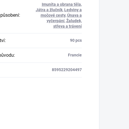
Imunita a obrana těla
,
Játra a žlučník
,
Ledviny a
 působení
:
močové cesty
,
Únava a
vyčerpání
,
Žaludek,
střeva a trávení
ví
:
90 pcs
původu
:
Francie
8595229204497