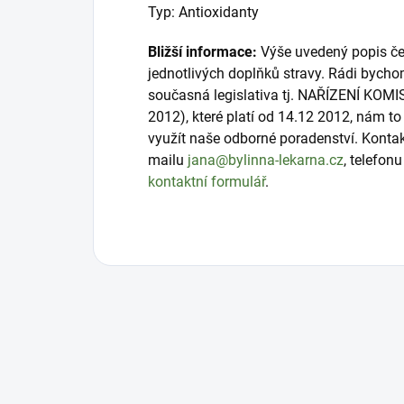
Typ: Antioxidanty
Bližší informace:
Výše uvedený popis čer
jednotlivých doplňků stravy. Rádi bycho
současná legislativa tj. NAŘÍZENÍ KOMI
2012), které platí od 14.12 2012, nám 
využít naše odborné poradenství. Konta
mailu
jana@bylinna-lekarna.cz
, telefon
kontaktní formulář
.