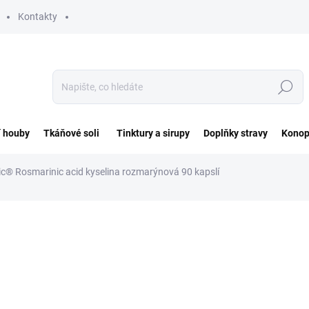
Kontakty
Hledat
í houby
Tkáňové soli
Tinktury a sirupy
Doplňky stravy
Konop
c® Rosmarinic acid kyselina rozmarýnová 90 kapslí
ocení
ZNAČKA:
EPIGEMIC
430 Kč
Měrná
4,78 Kč / 1 ks
cena:
SKLADEM