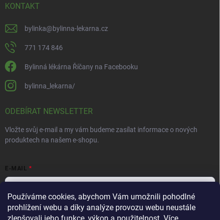
KONTAKT
bylinka
@
bylinna-lekarna.cz
771 174 846
Bylinná lékárna Říčany na Facebooku
bylinna_lekarna/
ODEBÍRAT NEWSLETTER
Vložte svůj e-mail a my vám budeme zasílat informace o nových
produktech na našem e-shopu.
E-MAIL
Používáme cookies, abychom Vám umožnili pohodlné
prohlížení webu a díky analýze provozu webu neustále
Vložením e-mailu souhlasíte s
podmínkami ochrany osobních údajů
zlepšovali jeho funkce, výkon a použitelnost.
Více