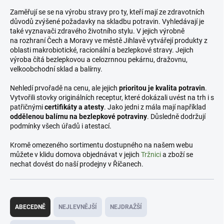
Zaměřují se se na výrobu stravy pro ty, kteří mají ze zdravotních
důvodů zvýšené požadavky na skladbu potravin. Vyhledávají je
také vyznavači zdravého životního stylu. V jejich výrobně
na rozhraní Čech a Moravy ve městě Jihlavě vytvářejí produkty z
oblasti makrobiotické, racionální a bezlepkové stravy. Jejich
výroba čítá bezlepkovou a celozrnnou pekárnu, dražovnu,
velkoobchodní sklad a balírny.
Nehledí prvořadě na cenu, ale jejich
prioritou je kvalita potravin
.
Vytvořili stovky originálních receptur, které dokázali uvést na trh i s
patřičnými
certifikáty a atesty
. Jako jedni z mála mají například
oddělenou balírnu na bezlepkové potraviny
. Důsledně dodržují
podmínky všech úřadů i atestací.
Kromě omezeného sortimentu dostupného na našem webu
můžete v klidu domova objednávat v jejich
Tržnici
a zboží se
nechat dovést do naší prodejny v Říčanech.
Ř
a
ABECEDNĚ
NEJLEVNĚJŠÍ
NEJDRAŽŠÍ
z