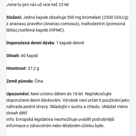
Jsme tu pro vás už více než 23 let
Složení:
Jedna kapsle obsahuje 500 mg bromelain (2500 GDU/g)
z ananasu pravého (Ananas comosus), maltodextrin (pomocná
látka),rostlinná kapsle (HPMC).
Doporučená denní dávka:
1 kapsle denně
Obsah:
60 kapslí
Hmotnost:
37,2 g
Země původu:
Čína
Upozornění:
Není určeno dětem do 18 let. Nepřekračujte
doporučené denní dávkování. Výrobek není určen k používání jako
náhrada pestré stravy. Skladujte v suchu a chladu. Ukládat mimo
dosah dětí!
Info: Evropská legislativa neumožňuje uvádět podrobnější
informace o zdravotním nebo léčebném účinku bylin.