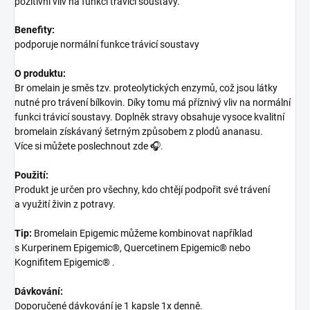
pozitivní vliv na funkci trávicí soustavy.
Benefity:
podporuje normální funkce trávicí soustavy
O produktu:
Br omelain je směs tzv. proteolytických enzymů, což jsou látky
nutné pro trávení bílkovin. Díky tomu má příznivý vliv na normální
funkci trávicí soustavy. Doplněk stravy obsahuje vysoce kvalitní
bromelain získávaný šetrným způsobem z plodů ananasu.
Více si můžete poslechnout zde 🎧.
Použití:
Produkt je určen pro všechny, kdo chtějí podpořit své trávení
a využití živin z potravy.
Tip:
Bromelain Epigemic můžeme kombinovat například
s Kurperinem Epigemic®, Quercetinem Epigemic® nebo
Kognifitem Epigemic® .
Dávkování:
Doporučené dávkování je 1 kapsle 1x denně.