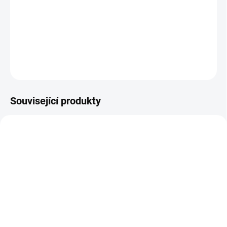
pozitivní vliv na funkci trávicí soustavy. Benefity:podporuje
normální funkce trávicí soustavyO produktu:Br omelain je směs
tzv. proteolytických enzymů, což jsou látky nutné pro ...
DETAILNÍ INFORMACE
ZEPTAT SE
Související produkty
SKLADEM
SKLADEM
Epigemic® Propolis BIO
Epigemic® Mateří