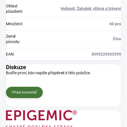
Oblast
Hubnutí
,
Žaludek, střeva a trávení
působení
:
Množství
:
60 pcs
Země
Čína
původu
:
EAN
:
8595229205395
Diskuze
Buďte první, kdo napíše příspěvek k této položce.
Přidat komentář