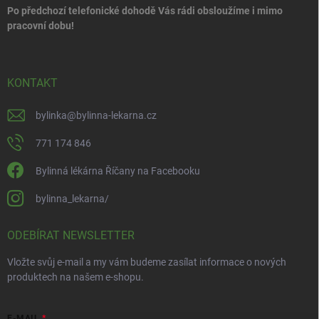
Po předchozí telefonické dohodě Vás rádi obsloužíme i mimo
pracovní dobu!
KONTAKT
bylinka
@
bylinna-lekarna.cz
771 174 846
Bylinná lékárna Říčany na Facebooku
bylinna_lekarna/
ODEBÍRAT NEWSLETTER
Vložte svůj e-mail a my vám budeme zasílat informace o nových
produktech na našem e-shopu.
E-MAIL