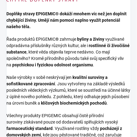
Doplňky stravy EPIGEMIC® dokáží mnohem víc než jen doplnit
chybějící živiny. Umějí nám pomoci naplno využít potenciál
našeho těla.
Řada produktů EPIGEMIC® zahrnuje
byliny a živiny
využívané
odpradávna příslušníky různých kultur, ale i
rostlinné či živočišné
substance
, které věda objevila teprve nedávno. Co mají
společného? Kromě přírodního původu také svůj specifický vliv
na
psychickou i fyzickou odolnost organismu
.
Naše výrobky v sobě neskrývají jen
kvalitní suroviny a
sofistikované zpracování
. Jsou vytvořeny na základě výsledků
posledních vědeckých výzkumů, které se soustředí na účinné látky
z úplně nového pohledu. Z pohledu, který odhaluje jejich působení
na úrovni buněk a
klíčových biochemických pochodů
.
Všechny produkty EPIGEMIC obsahují čistě přírodní
suroviny získávané pouze od dodavatelů splňujících vysoký
farmaceutický standard
. Využívané rostliny vždy
pocházejí z
domovských zemí
, kde jsou pěstované tradičně, což zaručuje