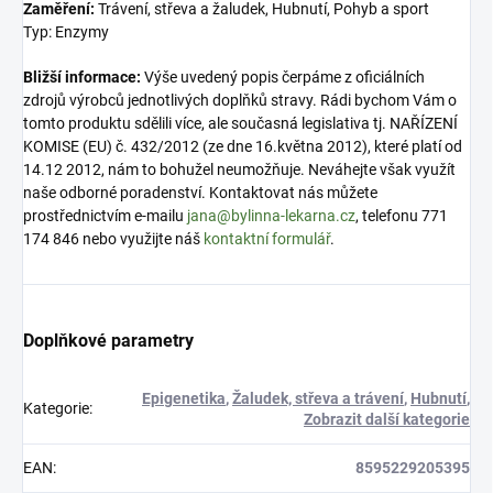
Zaměření:
Trávení, střeva a žaludek, Hubnutí, Pohyb a sport
Typ: Enzymy
Bližší informace:
Výše uvedený popis čerpáme z oficiálních
zdrojů výrobců jednotlivých doplňků stravy. Rádi bychom Vám o
tomto produktu sdělili více, ale současná legislativa tj. NAŘÍZENÍ
KOMISE (EU) č. 432/2012 (ze dne 16.května 2012), které platí od
14.12 2012, nám to bohužel neumožňuje. Neváhejte však využít
naše odborné poradenství. Kontaktovat nás můžete
prostřednictvím e-mailu
jana@bylinna-lekarna.cz
, telefonu 771
174 846 nebo využijte náš
kontaktní formulář
.
Doplňkové parametry
Epigenetika
,
Žaludek, střeva a trávení
,
Hubnutí
,
Kategorie
:
Zobrazit další kategorie
EAN
:
8595229205395