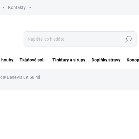
Kontakty
Hledat
í houby
Tkáňové soli
Tinktury a sirupy
Doplňky stravy
Konop
c® BeneVis LK 50 ml
ocení
ZNAČKA:
EPIGEMIC
310 Kč
Měrná
SKLADEM
cena: