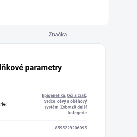
le
uje
uje
Značka
lňkové parametry
Epigenetika
,
Oči a zrak
,
Srdce, cévy a oběhový
rie
:
systém
,
Zobrazit další
kategorie
8595229206095