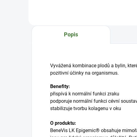
a v
účinnou, a přitom čistě přírodní
živi
podporu pro vaše oči i mozek.
nor
Benefity:podporuje udržení
v kr
normálních zrakových
funkcíantioxidantpřispívá
Popis
k normálnímu perifernímu
oběhovému systému (o...
Vyvážená kombinace plodů a bylin, které 
pozitivní účinky na organismus.
Benefity:
přispívá k normální funkci zraku
podporuje normální funkci cévní soustav
stabilizuje tvorbu kolagenu v oku
O produktu:
BeneVis LK Epigemic® obsahuje mimořád