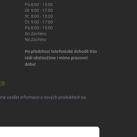
Po:
8:00 - 15:00
Út:
9:00 - 17:00
St:
8:00 - 15:00
Čt:
9:00 - 17:00
Pá:
8:00 - 15:00
So:
Zavřeno
Ne:
Zavřeno
Po předchozí telefonické dohodě Vás
rádi obsloužíme i mimo pracovní
dobu!
ER
eme zasílat informace o nových produktech na