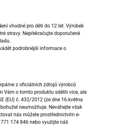
ní vhodné pro děti do 12 let. Výrobek
tré stravy. Nepřekračujte doporučené
ladu.
uvádět podrobnější informace o
páme z oficiálních zdrojů výrobců
m Vám o tomto produktu sdělili více, ale
SE (EU) č. 432/2012 (ze dne 16.května
to bohužel neumožňuje. Neváhejte však
ktovat nás můžete prostřednictvím e-
u 771 174 846 nebo využijte náš