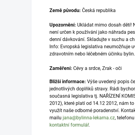
Země původu:
Česká republika
Upozornění:
Ukládat mimo dosah dětí! Ne
není určen k používání jako náhrada pes
denní dávkování. Skladujte v suchu a ch
Info: Evropská legislativa neumožňuje 
zdravotním nebo léčebném účinku bylin.
Zaměření:
Cévy a srdce, Zrak - oči
Bližší informace:
Výše uvedený popis čer
jednotlivých doplňků stravy. Rádi bycho
současná legislativa tj. NAŘÍZENÍ KOMI
2012), které platí od 14.12 2012, nám 
využít naše odborné poradenství. Konta
mailu
jana@bylinna-lekarna.cz
, telefon
kontaktní formulář
.