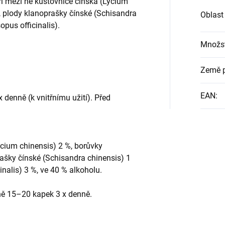
ří mezi ně kustovnice čínská (Lycium
), plody klanoprašky čínské (Schisandra
Oblast
pus officinalis).
Množst
Země 
EAN
:
denně (k vnitřnímu užití). Před
cium chinensis) 2 %, borůvky
rašky čínské (Schisandra chinensis) 1
nalis) 3 %, ve 40 % alkoholu.
řně 15–20 kapek 3 x denně.