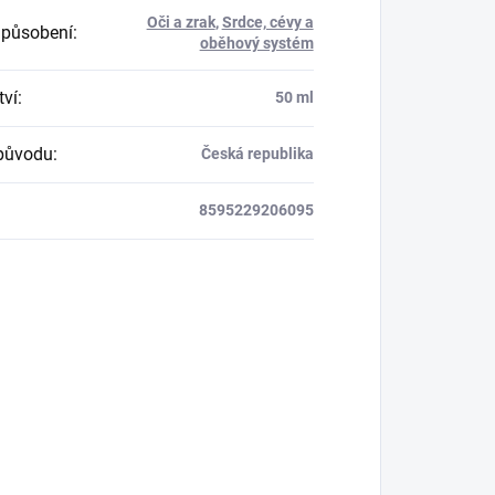
Oči a zrak
,
Srdce, cévy a
 působení
:
oběhový systém
ví
:
50 ml
původu
:
Česká republika
8595229206095