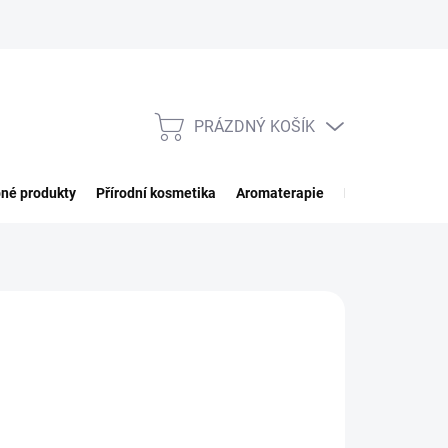
PRÁZDNÝ KOŠÍK
NÁKUPNÍ
KOŠÍK
né produkty
Přírodní kosmetika
Aromaterapie
Potraviny
Imp