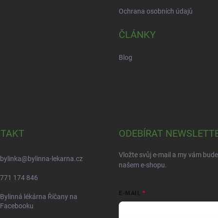
Ochrana osobních údajů
ČLÁNKY
Blog
TAKT
ODEBÍRAT NEWSLETT
Vložte svůj e-mail a my vám bud
bylinka
@
bylinna-lekarna.cz
našem e-shopu.
771 174 846
E-MAIL
Bylinná lékárna Říčany na
Facebooku