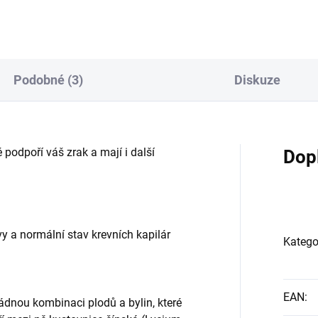
ysokým obsahem důležitých
jako doplněk stravy při kontro
n. Benefity:Přispívá k udržení
hmotnostiantioxidantpodpor
mální hladiny cukru
normální stav srdce a cévudrž
vi.Podporuje přirozenou o...
normální stav pokožkyideální
pomocník při celulitiděO ...
Podobné (3)
Diskuze
podpoří váš zrak a mají i další
Dop
y a normální stav krevních kapilár
Katego
EAN
:
nou kombinaci plodů a bylin, které