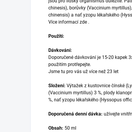
jsou pro lidský organismus důležité. Pat
chinesis), borůvky (Vaccinium myrtillus
chinensis) a nať yzopu lékařského (Hysso
Více informací zde .
Použití:
Dávkování:
Doporučené dávkování je 15-20 kapek 3x 
použitím protřepejte.
Jsme tu pro vás už více než 23 let
Složení:
Výtažek z kustovnice čínské (Ly
(Vaccinium myrtillus) 3 %, plody klanop
%, nať yzopu lékařského (Hyssopus offici
Doporučená denní dávka:
užívejte vnit
Obsah:
50 ml