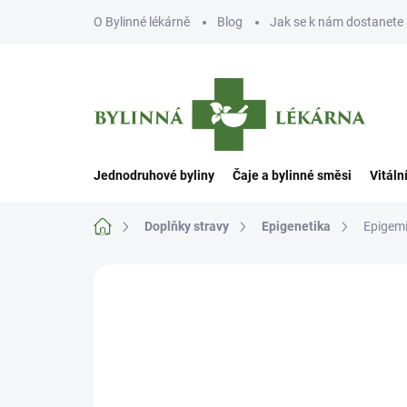
Přejít
O Bylinné lékárně
Blog
Jak se k nám dostanete
na
obsah
Jednodruhové byliny
Čaje a bylinné směsi
Vitáln
Domů
Doplňky stravy
Epigenetika
Epigemi
Neohodnoceno
Podrobnosti hodn