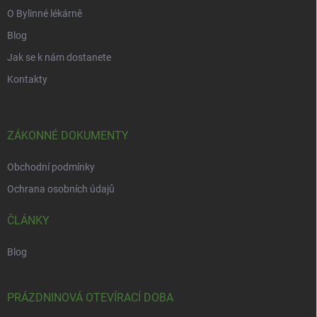
i
O Bylinné lékárně
s
u
Blog
Jak se k nám dostanete
Kontakty
ZÁKONNÉ DOKUMENTY
Obchodní podmínky
Ochrana osobních údajů
ČLÁNKY
Blog
PRÁZDNINOVÁ OTEVÍRACÍ DOBA