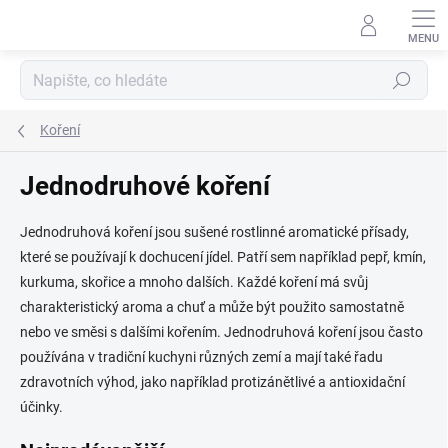
Přejít
na
obsah
Hledat
Koření
Jednodruhové koření
Jednodruhová koření jsou sušené rostlinné aromatické přísady,
které se používají k dochucení jídel. Patří sem například pepř, kmín,
kurkuma, skořice a mnoho dalších. Každé koření má svůj
charakteristický aroma a chuť a může být použito samostatně
nebo ve směsi s dalšími kořením. Jednodruhová koření jsou často
používána v tradiční kuchyni různých zemí a mají také řadu
zdravotních výhod, jako například protizánětlivé a antioxidační
účinky.