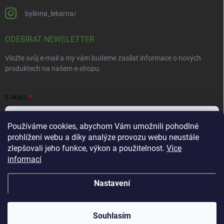
bylinna_lekarna/
ODEBÍRAT NEWSLETTER
Vložte svůj e-mail a my vám budeme zasílat informace o nových
produktech na našem e-shopu.
E-MAIL
Používáme cookies, abychom Vám umožnili pohodlné
prohlížení webu a díky analýze provozu webu neustále
Vložením e-mailu souhlasíte s
podmínkami ochrany osobních údajů
zlepšovali jeho funkce, výkon a použitelnost.
Více
informací
Přihlásit se
Nastavení
Copyright 2026
Bylinná lékárna
. Všechna práva vyhrazena.
Souhlasím