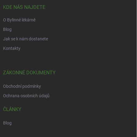
t
v
í
KDE NÁS NAJDETE
k
y
O Bylinné lékárně
v
ý
Blog
p
i
Jak se k nám dostanete
s
Kontakty
u
ZÁKONNÉ DOKUMENTY
Obchodní podmínky
Ochrana osobních údajů
ČLÁNKY
Blog