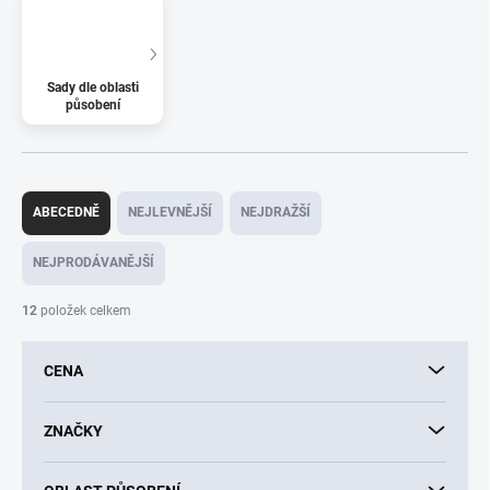
Sady dle oblasti
působení
Ř
a
ABECEDNĚ
NEJLEVNĚJŠÍ
NEJDRAŽŠÍ
z
e
NEJPRODÁVANĚJŠÍ
n
í
12
položek celkem
p
r
CENA
o
d
u
ZNAČKY
k
t