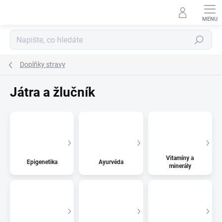
Přejít
na
obsah
Hledat
Doplňky stravy
Játra a žlučník
Vitamíny a
Epigenetika
Ayurvéda
minerály