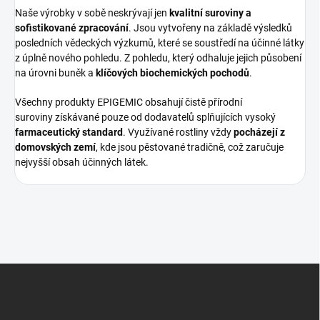
Naše výrobky v sobě neskrývají jen
kvalitní suroviny a
sofistikované zpracování
. Jsou vytvořeny na základě výsledků
posledních vědeckých výzkumů, které se soustředí na účinné látky
z úplně nového pohledu. Z pohledu, který odhaluje jejich působení
na úrovni buněk a
klíčových biochemických pochodů
.
Všechny produkty EPIGEMIC obsahují čistě přírodní
suroviny získávané pouze od dodavatelů splňujících vysoký
farmaceutický standard
. Využívané rostliny vždy
pocházejí z
domovských zemí
, kde jsou pěstované tradičně, což zaručuje
nejvyšší obsah účinných látek.
Z
á
p
a