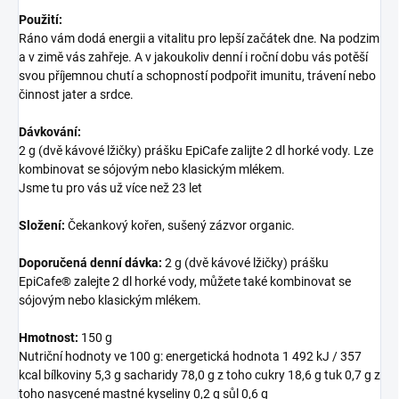
Použití:
Ráno vám dodá energii a vitalitu pro lepší začátek dne. Na podzim
a v zimě vás zahřeje. A v jakoukoliv denní i roční dobu vás potěší
svou příjemnou chutí a schopností podpořit imunitu, trávení nebo
činnost jater a srdce.
Dávkování:
2 g (dvě kávové lžičky) prášku EpiCafe zalijte 2 dl horké vody. Lze
kombinovat se sójovým nebo klasickým mlékem.
Jsme tu pro vás už více než 23 let
Složení:
Čekankový kořen, sušený zázvor organic.
Doporučená denní dávka:
2 g (dvě kávové lžičky) prášku
EpiCafe® zalejte 2 dl horké vody, můžete také kombinovat se
sójovým nebo klasickým mlékem.
Hmotnost:
150 g
Nutriční hodnoty ve 100 g: energetická hodnota 1 492 kJ / 357
kcal bílkoviny 5,3 g sacharidy 78,0 g z toho cukry 18,6 g tuk 0,7 g z
toho nasycené mastné kyseliny 0,2 g sůl 0,6 g