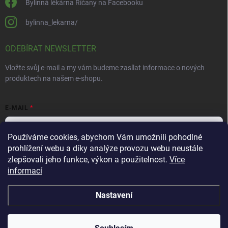
Bylinná lékárna Říčany na Facebooku
bylinna_lekarna/
ODEBÍRAT NEWSLETTER
Vložte svůj e-mail a my vám budeme zasílat informace o nových
produktech na našem e-shopu.
E-MAIL
Používáme cookies, abychom Vám umožnili pohodlné
prohlížení webu a díky analýze provozu webu neustále
Vložením e-mailu souhlasíte s
podmínkami ochrany osobních údajů
zlepšovali jeho funkce, výkon a použitelnost.
Více
informací
Přihlásit se
Nastavení
Copyright 2026
Bylinná lékárna
. Všechna práva vyhrazena.