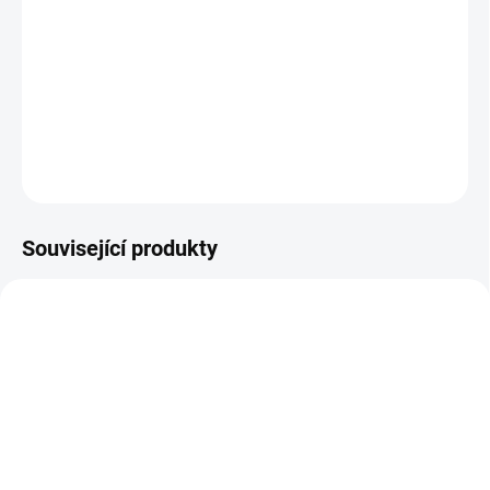
zázvoru je velice lahodný a má řadu výrazně pozitivních účinků na
organismus. Benefity:Čekanka obecná - účinky:Podporuje
normální funkci střevního traktuPomáhá udržet normální činnost
srdce a cévPodporuje normální funkci jaterPřispívá k udrže...
DETAILNÍ INFORMACE
ZEPTAT SE
Související produkty
SKLADEM
SKLADEM