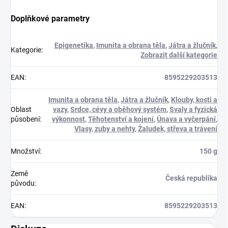
Doplňkové parametry
Epigenetika
,
Imunita a obrana těla
,
Játra a žlučník
,
Kategorie
:
Zobrazit další kategorie
EAN
:
8595229203513
Imunita a obrana těla
,
Játra a žlučník
,
Klouby, kosti a
Oblast
vazy
,
Srdce, cévy a oběhový systém
,
Svaly a fyzická
působení
:
výkonnost
,
Těhotenství a kojení
,
Únava a vyčerpání
,
Vlasy, zuby a nehty
,
Žaludek, střeva a trávení
Množství
:
150 g
Země
Česká republika
původu
:
EAN
:
8595229203513