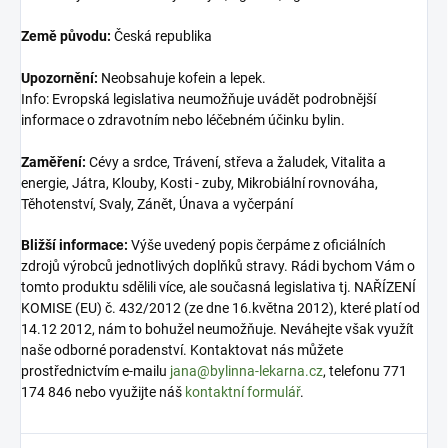
Země původu:
Česká republika
Upozornění:
Neobsahuje kofein a lepek.
Info: Evropská legislativa neumožňuje uvádět podrobnější
informace o zdravotním nebo léčebném účinku bylin.
Zaměření:
Cévy a srdce, Trávení, střeva a žaludek, Vitalita a
energie, Játra, Klouby, Kosti - zuby, Mikrobiální rovnováha,
Těhotenství, Svaly, Zánět, Únava a vyčerpání
Bližší informace:
Výše uvedený popis čerpáme z oficiálních
zdrojů výrobců jednotlivých doplňků stravy. Rádi bychom Vám o
tomto produktu sdělili více, ale současná legislativa tj. NAŘÍZENÍ
KOMISE (EU) č. 432/2012 (ze dne 16.května 2012), které platí od
14.12 2012, nám to bohužel neumožňuje. Neváhejte však využít
naše odborné poradenství. Kontaktovat nás můžete
prostřednictvím e-mailu
jana@bylinna-lekarna.cz
, telefonu 771
174 846 nebo využijte náš
kontaktní formulář
.