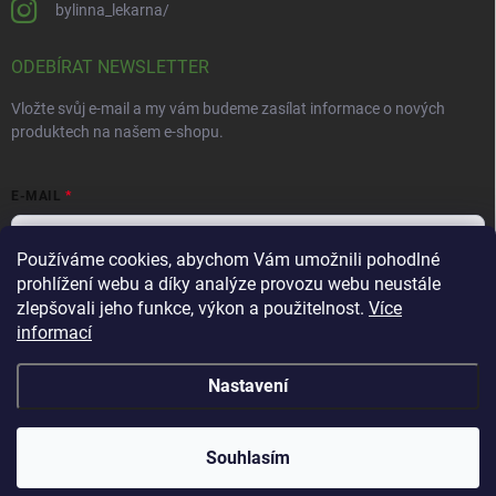
bylinna_lekarna/
ODEBÍRAT NEWSLETTER
Vložte svůj e-mail a my vám budeme zasílat informace o nových
produktech na našem e-shopu.
E-MAIL
Používáme cookies, abychom Vám umožnili pohodlné
prohlížení webu a díky analýze provozu webu neustále
Vložením e-mailu souhlasíte s
podmínkami ochrany osobních údajů
zlepšovali jeho funkce, výkon a použitelnost.
Více
informací
Přihlásit se
Nastavení
Copyright 2026
Bylinná lékárna
. Všechna práva vyhrazena.
Souhlasím
Vytvořil Shoptet