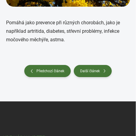
Pomáhá jako prevence při různých chorobách, jako je
například artritida, diabetes, střevní problémy, infekce
močového měchýře, astma.
Předchozí článek
Další článek
Z
á
p
a
t