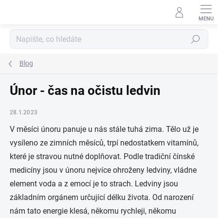
Přejít
na
obsah
Hledat
Blog
Únor - čas na očistu ledvin
28.1.2023
V měsíci únoru panuje u nás stále tuhá zima. Tělo už je
vysíleno ze zimních měsíců, trpí nedostatkem vitamínů,
které je stravou nutné doplňovat. Podle tradiční čínské
medicíny jsou v únoru nejvíce ohroženy ledviny, vládne
element voda a z emocí je to strach. Ledviny jsou
základním orgánem určující délku života. Od narození
nám tato energie klesá, někomu rychleji, někomu