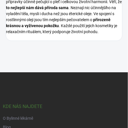
přípravky účinně pečující o pleť i celkovou životní harmonii. Věří, že
to nejlepší nám dává příroda sama
. Neznají nic účinnějšího na
vyladění těla, mysli i ducha než jsou éterické oleje. Ve spojení s
rostlinnými oleji jsou tím nejlepším pečovatelem o
přirozeně
krásnou a vyživenou pokožku
. Každé použití jejich kosmetiky je
relaxačním rituálem, který podporuje životní pohodu.
Z
á
p
a
t
í
KDE NÁS NAJDETE
O Bylinné lékárně
Blog