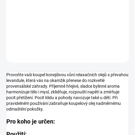
Provoňte vaši koupel konejšivou vůní relaxačních olejů s převahou
levandule, která vás na okamžik přenese do rozkvetlé
provensálské zahrady. Příjemně hřejivé, sladce bylinné aroma
harmonizuje tělo i mysl, zklidňuje, rozpouští napětí a zmírňuje
pocit přetížení. Pocit klidu a pohody navozuje také u dě...
DETAILNÍ INFORMACE
ZEPTAT SE
Provoňte vaši koupel konejšivou vůní relaxačních olejů s převahou
levandule, která vás na okamžik přenese do rozkvetlé
provensálské zahrady. Příjemně hřejivé, sladce bylinné aroma
harmonizuje tělo i mysl, zklidňuje, rozpouští napětí a zmírňuje
pocit přetížení. Pocit klidu a pohody navozuje také u dětí. Při
pravidelném používání zabraňuje koupelový olej nadměrnému
odmaštění pokožky.
Pro koho je určen:
Použití: