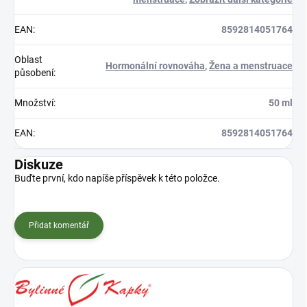
EAN
:
8592814051764
Oblast
Hormonální rovnováha
,
Žena a menstruace
působení
:
Množství
:
50 ml
EAN
:
8592814051764
Diskuze
Buďte první, kdo napíše příspěvek k této položce.
Přidat komentář