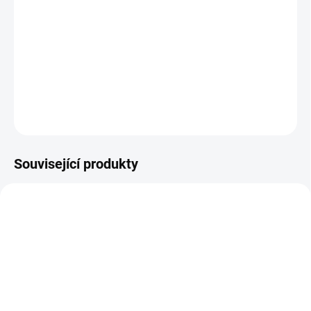
Ploštičník (bylinná tinktura - Pavlovy bylinné kapky). Přírodní
bylinný celkový (komplexní) extrakt z kořene léčivé rostliny
ploštičníku hroznovitého (hroznatého) pro komfort při
menopauze. Přírodní estriol (fytoestriol). Ploštičník hroznovitý
(hroznatý) (Cimicifuga racemosa). Tinctura Cimicifugae ...
DETAILNÍ INFORMACE
ZEPTAT SE
Související produkty
SKLADEM
SKLADEM