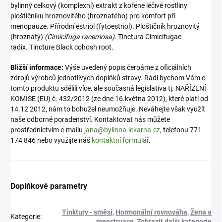
bylinný celkový (komplexní) extrakt z kořene léčivé rostliny
ploštičníku hroznovitého (hroznatého) pro komfort při
menopauze. Přírodní estriol (fytoestriol). Ploštičník hroznovitý
(hroznatý)
(Cimicifuga racemosa).
Tinctura Cimicifugae
radix. Tincture Black cohosh root.
Bližší informace:
Výše uvedený popis čerpáme z oficiálních
zdrojů výrobců jednotlivých doplňků stravy. Rádi bychom Vám o
tomto produktu sdělili více, ale současná legislativa tj. NAŘÍZENÍ
KOMISE (EU) č. 432/2012 (ze dne 16.května 2012), které platí od
14.12 2012, nám to bohužel neumožňuje. Neváhejte však využít
naše odborné poradenství. Kontaktovat nás můžete
prostřednictvím e-mailu
jana@bylinna-lekarna.cz
, telefonu 771
174 846 nebo využijte náš
kontaktní formulář
.
Doplňkové parametry
Tinktury - směsi
,
Hormonální rovnováha
,
Žena a
Kategorie
:
menstruace
,
Zobrazit další kategorie