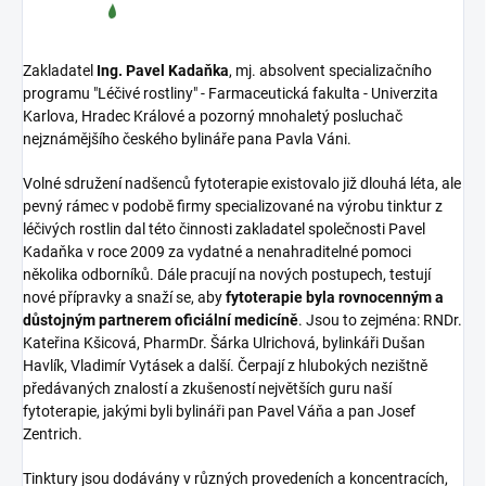
Zakladatel
Ing. Pavel Kadaňka
, mj. absolvent specializačního
programu "Léčivé rostliny" - Farmaceutická fakulta - Univerzita
Karlova, Hradec Králové a pozorný mnohaletý posluchač
nejznámějšího českého bylináře pana Pavla Váni.
Volné sdružení nadšenců fytoterapie existovalo již dlouhá léta, ale
pevný rámec v podobě firmy specializované na výrobu tinktur z
léčivých rostlin dal této činnosti zakladatel společnosti Pavel
Kadaňka v roce 2009 za vydatné a nenahraditelné pomoci
několika odborníků. Dále pracují na nových postupech, testují
nové přípravky a snaží se, aby
fytoterapie byla rovnocenným a
důstojným partnerem oficiální medicíně
. Jsou to zejména: RNDr.
Kateřina Kšicová, PharmDr. Šárka Ulrichová, bylinkáři Dušan
Havlík, Vladimír Vytásek a další. Čerpají z hlubokých nezištně
předávaných znalostí a zkušeností největších guru naší
fytoterapie, jakými byli bylináři pan Pavel Váňa a pan Josef
Zentrich.
Tinktury jsou dodávány v různých provedeních a koncentracích,