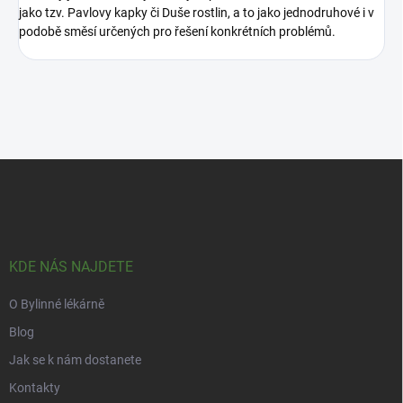
jako tzv. Pavlovy kapky či Duše rostlin, a to jako jednodruhové i v
podobě směsí určených pro řešení konkrétních problémů.
Z
á
p
a
t
í
KDE NÁS NAJDETE
O Bylinné lékárně
Blog
Jak se k nám dostanete
Kontakty