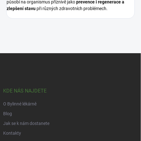
působí na organismus příznivě jako
prevence i regenerace a
zlepšení stavu
při různých zdravotních problémech.
Z
á
p
a
t
í
KDE NÁS NAJDETE
O Bylinné lékárně
Blog
Jak se k nám dostanete
Kontakty