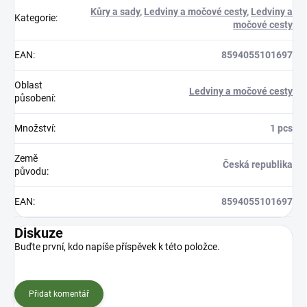
Kůry a sady
,
Ledviny a močové cesty
,
Ledviny a
Kategorie
:
močové cesty
EAN
:
8594055101697
Oblast
Ledviny a močové cesty
působení
:
Množství
:
1 pcs
Země
Česká republika
původu
:
EAN
:
8594055101697
Diskuze
Buďte první, kdo napíše příspěvek k této položce.
Přidat komentář