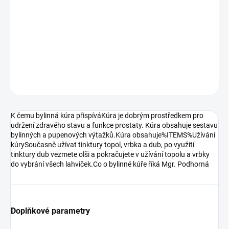
udržení zdravého stavu a funkce prostaty. Kúra obsahuje sestavu
bylinných a pupenových výtažků.Kúra obsahuje%ITEMS%Užívání
kúrySoučasně užívat tinktury topol, vrbka a dub, po využití
tinktury dub vezmete olši a pokračujete v užívání topolu a...
DETAILNÍ INFORMACE
ZEPTAT SE
K čemu bylinná kúra přispíváKúra je dobrým prostředkem pro
udržení zdravého stavu a funkce prostaty. Kúra obsahuje sestavu
bylinných a pupenových výtažků.Kúra obsahuje%ITEMS%Užívání
kúrySoučasně užívat tinktury topol, vrbka a dub, po využití
tinktury dub vezmete olši a pokračujete v užívání topolu a vrbky
do vybrání všech lahviček.Co o bylinné kúře říká Mgr. Podhorná
Doplňkové parametry