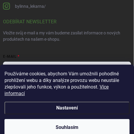
bylinna_lekarna/
ODEBÍRAT NEWSLETTER
Vložte svůj e-mail a my vám budeme zasílat informace o nových
produktech na našem e-shopu.
E-MAIL
Používáme cookies, abychom Vám umožnili pohodlné
prohlížení webu a díky analýze provozu webu neustále
Vložením e-mailu souhlasíte s
podmínkami ochrany osobních údajů
zlepšovali jeho funkce, výkon a použitelnost.
Více
informací
Přihlásit se
Nastavení
Copyright 2026
Bylinná lékárna
. Všechna práva vyhrazena.
Souhlasím
Vytvořil Shoptet