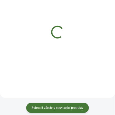
SKLADEM DO 2 DNŮ
SKLADEM
MycoMedica 025 - Reishi
MycoMedica 029 - Dang
Gui
290 Kč
290 Kč
Do košíku
Do košíku
Tinktura z vitální houby Reishi
neboli lesklokorka či Ganoderma
Tinktura z anděliky neboli děhele
podporuje přirozenou
doplňuje a rozhýbává Xue (krev).
obranyschopnost – imunitní
Říká se jí ženský ženšen. Používá
systém a vitalitu. Udržuje
se k osvěžení těla, udržuje
normální funkce oběhové
normální stav kloubů a
soustavy a normální hladina
chrupavek, podporuje
cholesterolu v krvi. Reishi
metabolismus, normální činnost
harmonizuje Xin (Srdce), a to jak
urogenitálního systému žen a
jeho fyzické, tak i psychické
normální funkce krevního
funkce.
systému – transport kyslíku.
Ideální slo...
Zobrazit všechny související produkty