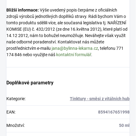
Bližší informace:
Výše uvedený popis čerpáme z oficiálních
zdrojů výrobců jednotlivých doplňků stravy. Rádi bychom Vám o
tomto produktu sdělili více, ale současná legislativa tj. NAŘÍZENÍ
KOMISE (EU) č. 432/2012 (ze dne 16.května 2012), které platí od
14.12 2012, nám to bohužel neumožňuje. Neváhejte však využít
naše odborné poradenství. Kontaktovat nás můžete
prostřednictvím e-mailu
jana@bylinna-lekarna.cz
, telefonu 771
174 846 nebo využijte náš
kontaktní formulář
.
Doplňkové parametry
Kategorie
:
Tinktury - směsi z vitálních hub
EAN
:
8594167651998
Množství
:
50 ml