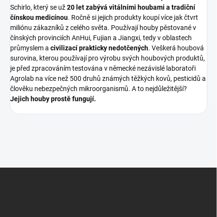
Schirlo, který se už
20 let zabývá vitálními houbami a tradiční
čínskou medicínou
. Ročně si jejich produkty koupí více jak čtvrt
miliónu zákazníků z celého světa. Používají houby pěstované v
čínských provinciích AnHui, Fujian a Jiangxi, tedy v oblastech
průmyslem a
civilizací prakticky nedotčených
. Veškerá houbová
surovina, kterou používají pro výrobu svých houbových produktů,
je před zpracováním testována v německé nezávislé laboratoři
Agrolab na více než 500 druhů známých těžkých kovů, pesticidů a
člověku nebezpečných mikroorganismů. A to nejdůležitější?
Jejich houby prostě fungují.
Z
á
p
a
t