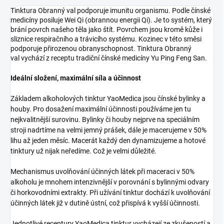
Tinktura Obranný val podporuje imunitu organismu. Podle čínské
medicíny posiluje Wei Qi (obrannou energii Qi). Je to systém, který
brání povrch našeho těla jako štít. Povrchem jsou kromě kůže i
sliznice respiračního a trávicího systému. Kozinec v této směsi
podporuje přirozenou obranyschopnost. Tinktura Obranný
val vychází z receptu tradiční čínské medicíny Yu Ping Feng San.
Ideální složení, maximální síla a účinnost
Základem alkoholových tinktur YaoMedica jsou čínské bylinky a
houby. Pro dosažení maximální účinnosti používáme jen tu
nejkvalitnější surovinu. Bylinky či houby nejprve na speciálním
stroji nadrtíme na velmi jemný prášek, dále je macerujeme v 50%
lihu až jeden měsíc. Macerát každý den dynamizujeme a hotové
tinktury už nijak neředíme. Což je velmi důležité.
Mechanismus uvolňování účinných látek při maceraci v 50%
alkoholu je mnohem intenzivnější v porovnání s bylinnými odvary
či horkovodními extrakty. Při užívání tinktur dochází k uvolňování
účinných látek již v dutině ústní, což přispívá k vyšší účinnosti.
Jednotlivé receptury YaoMedica tinktur vycházejí ze zkušeností a