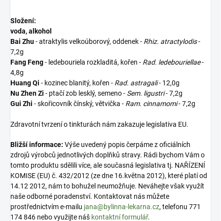
Složení:
voda, alkohol
Bai Zhu
- atraktylis velkoúborový, oddenek -
Rhiz. atractylodis
-
7,2g
Fang Feng
- ledebouriela rozkladitá, kořen -
Rad. ledebouriellae
-
4,8g
Huang Qi
- kozinec blanitý, kořen -
Rad. astragali
- 12,0g
Nu Zhen Zi
- ptačí zob lesklý, semeno -
Sem. ligustri
- 7,2g
Gui Zhi
- skořicovník čínský, větvička -
Ram. cinnamomi
- 7,2g
Zdravotní tvrzení o tinkturách nám zakazuje legislativa EU.
Bližší informace:
Výše uvedený popis čerpáme z oficiálních
zdrojů výrobců jednotlivých doplňků stravy. Rádi bychom Vám o
tomto produktu sdělili více, ale současná legislativa tj. NAŘÍZENÍ
KOMISE (EU) č. 432/2012 (ze dne 16.května 2012), které platí od
14.12 2012, nám to bohužel neumožňuje. Neváhejte však využít
naše odborné poradenství. Kontaktovat nás můžete
prostřednictvím e-mailu
jana@bylinna-lekarna.cz
, telefonu 771
174 846 nebo využijte náš
kontaktní formulář
.