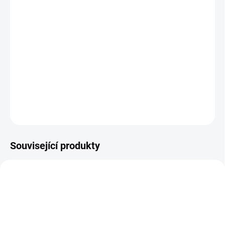
−
+
Přidat do košíku
Tinktura Obranný val podporuje imunitu organismu. Podle čínské
medicíny posiluje Wei Qi (obrannou energii Qi). Je to systém, který
brání povrch našeho těla jako štít. Povrchem jsou kromě kůže i
sliznice respiračního a trávicího systému. Kozinec v této směsi
podporuje přirozenou obranyschopnost. Tink...
DETAILNÍ INFORMACE
ZEPTAT SE
Související produkty