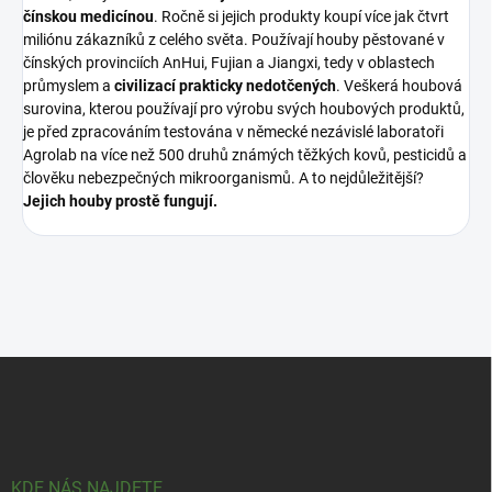
čínskou medicínou
. Ročně si jejich produkty koupí více jak čtvrt
miliónu zákazníků z celého světa. Používají houby pěstované v
čínských provinciích AnHui, Fujian a Jiangxi, tedy v oblastech
průmyslem a
civilizací prakticky nedotčených
. Veškerá houbová
surovina, kterou používají pro výrobu svých houbových produktů,
je před zpracováním testována v německé nezávislé laboratoři
Agrolab na více než 500 druhů známých těžkých kovů, pesticidů a
člověku nebezpečných mikroorganismů. A to nejdůležitější?
Jejich houby prostě fungují.
Z
á
p
a
t
í
KDE NÁS NAJDETE