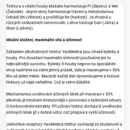
Tinktura z vitální houby Maitake harmonizuje Pi (Slezinu) a Wei
(Žaludek). Jinými slovy harmonizuje trávení a metabolismus.
Odvádí Shi (vlhkost) a pročišťuje Re (horkost). Je vhodná u
různých civilizačních nerovnováh. Lehce tonizuje Gan (Játra) a
Shen (Ledviny).
Ideální složení, maximální síla a účinnost
Základem alkoholových tinktur YaoMedica jsou čínské bylinky a
houby. Pro dosažení maximální účinnosti používáme jen tu
nejkvalitnější surovinu. Bylinky či houby nejprve na speciálním
stroji nadrtíme na velmi jemný prášek, dále je macerujeme v 50%
lihu až jeden měsíc. Macerát každý den dynamizujeme a hotové
tinktury už nijak neředíme. Což je velmi důležité.
Mechanismus uvolňování účinných látek při maceraci v 50%
alkoholu je mnohem intenzivnější v porovnání s bylinnými odvary
či horkovodními extrakty. Při užívání tinktur dochází k uvolňování
účinných látek již v dutině ústní, což přispívá k vyšší účinnosti.
Jednotlivé receptury YaoMedica tinktur vycházejí ze zkušeností a