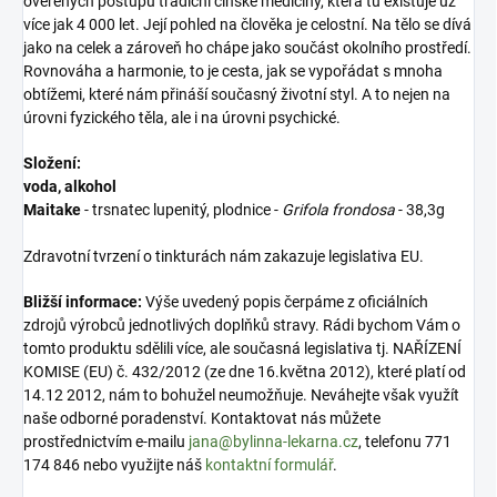
ověřených postupů tradiční čínské medicíny, která tu existuje už
více jak 4 000 let. Její pohled na člověka je celostní. Na tělo se dívá
jako na celek a zároveň ho chápe jako součást okolního prostředí.
Rovnováha a harmonie, to je cesta, jak se vypořádat s mnoha
obtížemi, které nám přináší současný životní styl. A to nejen na
úrovni fyzického těla, ale i na úrovni psychické.
Složení:
voda, alkohol
Maitake
- trsnatec lupenitý, plodnice -
Grifola frondosa
- 38,3g
Zdravotní tvrzení o tinkturách nám zakazuje legislativa EU.
Bližší informace:
Výše uvedený popis čerpáme z oficiálních
zdrojů výrobců jednotlivých doplňků stravy. Rádi bychom Vám o
tomto produktu sdělili více, ale současná legislativa tj. NAŘÍZENÍ
KOMISE (EU) č. 432/2012 (ze dne 16.května 2012), které platí od
14.12 2012, nám to bohužel neumožňuje. Neváhejte však využít
naše odborné poradenství. Kontaktovat nás můžete
prostřednictvím e-mailu
jana@bylinna-lekarna.cz
, telefonu 771
174 846 nebo využijte náš
kontaktní formulář
.