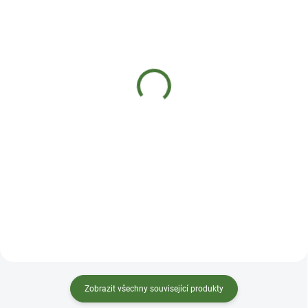
SKLADEM DO 2 DNŮ
SKLADEM
MycoMedica 033 - Dračí
MycoMedica 045 - Hořící
dech
keř
290 Kč
290 Kč
Do košíku
Do košíku
Tinktura Dračí dech zmírňuje
Tinktura Hořící keř je vhodná na
akutní vpád Feng Re (větrná
akutní postižení Feng Re (větrné
horkost) do systému Fei (Plíce) a
horko), které blokuje dráhy. Je pro
odstraňuje Du Re (toxické horko).
stavy, kdy Feng Re přechází z
Podporuje organismus
vrstvy Tai Yang do vrstvy Yang
v počátcích nachlazení.
Ming a dochází tak k
Ochlazuje Re (horkost). Díky
zintenzivnění příznaků této vrstvy.
bylině právence podporuje
Podle čínské medicíny také
normální funkci dýchacího
„uvolňuje maso“. Počáteční stavy
systému a přirozenou
akutního nachlazení,...
obranyschopnost. Tinktura Dr...
Zobrazit všechny související produkty