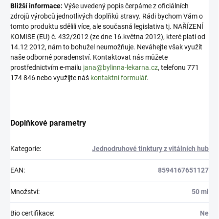
Bližší informace:
Výše uvedený popis čerpáme z oficiálních
zdrojů výrobců jednotlivých doplňků stravy. Rádi bychom Vám o
tomto produktu sdělili více, ale současná legislativa tj. NAŘÍZENÍ
KOMISE (EU) č. 432/2012 (ze dne 16.května 2012), které platí od
14.12 2012, nám to bohužel neumožňuje. Neváhejte však využít
naše odborné poradenství. Kontaktovat nás můžete
prostřednictvím e-mailu
jana@bylinna-lekarna.cz
, telefonu 771
174 846 nebo využijte náš
kontaktní formulář
.
Doplňkové parametry
Kategorie
:
Jednodruhové tinktury z vitálních hub
EAN
:
8594167651127
Množství
:
50 ml
Bio certifikace
:
Ne