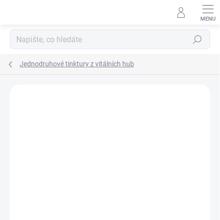
Přejít
na
obsah
Hledat
Jednodruhové tinktury z vitálních hub
Neohodnoceno
Podrobnosti hodnocení
ZNAČKA:
MYCOMEDICA