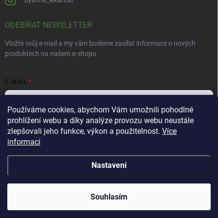
ODEBÍRAT NEWSLETTER
Vložte svůj e-mail a my vám budeme zasílat informace o nových
produktech na našem e-shopu.
E-MAIL
Používáme cookies, abychom Vám umožnili pohodlné
prohlížení webu a díky analýze provozu webu neustále
Vložením e-mailu souhlasíte s
podmínkami ochrany osobních údajů
zlepšovali jeho funkce, výkon a použitelnost.
Více
informací
Přihlásit se
Nastavení
Copyright 2026
Bylinná lékárna
. Všechna práva vyhrazena.
Souhlasím
Vytvořil Shoptet