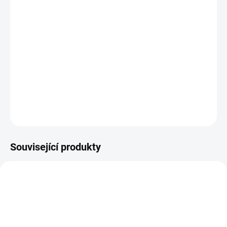
−
+
Přidat do košíku
Tinktura z vitální houby Maitake harmonizuje Pi (Slezinu) a Wei
(Žaludek). Jinými slovy harmonizuje trávení a metabolismus.
Odvádí Shi (vlhkost) a pročišťuje Re (horkost). Je vhodná u
různých civilizačních nerovnováh. Lehce tonizuje Gan (Játra) a
Shen (Ledviny). Ideální složení, maximální síla a ú...
DETAILNÍ INFORMACE
ZEPTAT SE
Související produkty