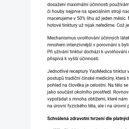
dosažení maximální účinnosti používáme 
či houby nejprve na speciálním stroji na
macerujeme v 50% lihu až jeden měsíc.
hotové tinktury už nijak neředíme. Což je
Mechanismus uvolňování účinných látek 
mnohem intenzivnější v porovnání s byli
Při užívání tinktur dochází k uvolňování ú
přispívá k vyšší účinnosti.
Jednotlivé receptury YaoMedica tinktur 
postupů tradiční čínské medicíny, která tu
pohled na člověka je celostní. Na tělo s
jako součást okolního prostředí. Rovnová
vypořádat s mnoha obtížemi, které nám p
na úrovni fyzického těla, ale i na úrovni
Schválená zdravotní tvrzení dle platnýc