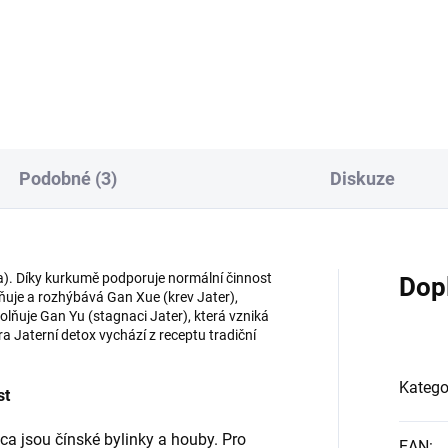
ké horko) z Gan (Jater), Dan
doplňuje a rozhýbává Xue (kre
čníku) a Chong (Střev). Proto
Říká se jí ženský ženšen. Pou
vhodná u chronických zánětů
se k osvěžení těla, udržuje
v. Vyživuje Gan (Játra), Shen
normální stav kloubů a
viny) a Xin (Srdce).
chrupavek, podporuje
ěňuje Tan (hlen) a oživuje
metabolismus, normální činn
 (krev). Má An Shen účinek
urogenitálního systému žen a
idňuje ducha). Pod...
normální funkce krevního
Podobné (3)
Diskuze
systému – transport kyslíku.
Ideální slo...
a). Díky kurkumě podporuje normální činnost
Dop
lňuje a rozhýbává Gan Xue (krev Jater),
volňuje Gan Yu (stagnaci Jater), která vzniká
 Jaterní detox vychází z receptu tradiční
Katego
st
a jsou čínské bylinky a houby. Pro
EAN
: