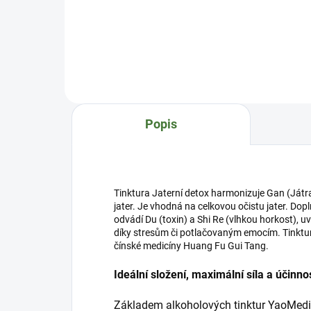
(vlh
harmonizuje Pi (Slezinu) a Wei
(Žlu
(Žaludek). Jinými slovy
je 
harmonizuje trávení a
stře
metabolismus. Odvádí Shi
(Led
(vlhkost) a pročišťuje Re
Přem
(horkost). Je vhodná u různých
Xue
civilizačních nerovnováh. Lehce
(zkl
tonizuje Gan (Játra) a Shen
Popis
(Ledviny). Ideální složení,
maximální síla a ú...
Tinktura Jaterní detox harmonizuje Gan (Játr
jater. Je vhodná na celkovou očistu jater. Dop
odvádí Du (toxin) a Shi Re (vlhkou horkost), u
díky stresům či potlačovaným emocím. Tinktura
čínské medicíny Huang Fu Gui Tang.
Ideální složení, maximální síla a účinno
Základem alkoholových tinktur YaoMedic