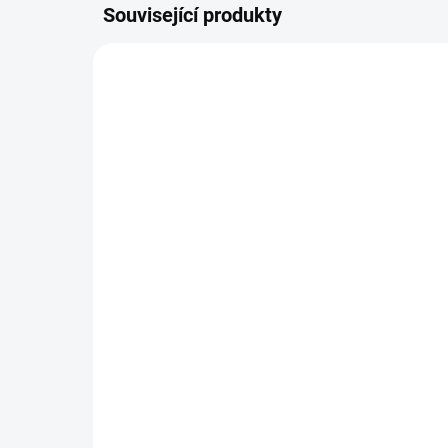
Související produkty
MYC032T
SKLADEM DO 2 DNŮ
MycoMedica 032 -
My
Maitake
29
290 Kč
Do košíku
Tink
nebo
Tinktura z vitální houby Maitake