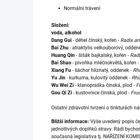
Normální trávení
Složení:
voda, alkohol
Dang Gui
- děhel čínský, kořen -
Radix an
Bai Zhu
- atraktylis velkoúborový, odden
Huang Qin
- šišák bajkalský, kořen -
Radi
Bai Shao
- pivoňka mléčnokvětá, kořen -
Xiang Fu
- šáchor hlíznatý, oddenek -
Rh
Yu Jin
- kurkuma, kulovitý oddenek -
Rhi
Wu Wei Zi
- klanopraška čínská, plod -
F
Gou Qi Zi
- kustovnice čínská, plod -
Fruc
Ostatní zdravotní tvrzení o tinkturách n
Bližší informace:
Výše uvedený popis čer
jednotlivých doplňků stravy. Rádi bycho
současná legislativa tj. NAŘÍZENÍ KOMI