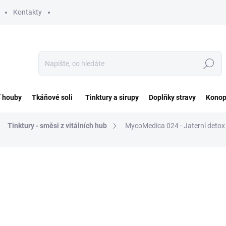
Kontakty
Hledat
í houby
Tkáňové soli
Tinktury a sirupy
Doplňky stravy
Konop
Tinktury - směsi z vitálních hub
MycoMedica 024 - Jaterní detox
ocení
ZNAČKA:
MYCOMEDICA
290 Kč
Měrná
SKLADEM DO 2 DNŮ
cena: