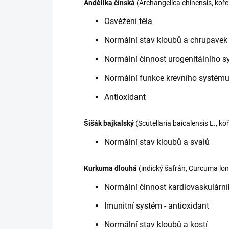
Andělika čínská
(Archangelica chinensis, koře
Osvěžení těla
Normální stav kloubů a chrupavek
Normální činnost urogenitálního 
Normální funkce krevního systému 
Antioxidant
Šišák bajkalský
(Scutellaria baicalensis L., ko
Normální stav kloubů a svalů
Kurkuma dlouhá
(indický šafrán, Curcuma lo
Normální činnost kardiovaskulární
Imunitní systém - antioxidant
Normální stav kloubů a kostí