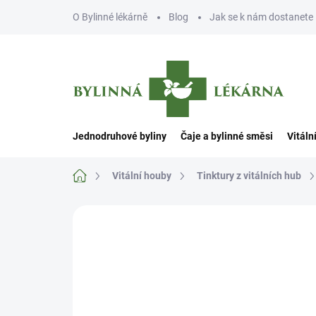
Přejít
O Bylinné lékárně
Blog
Jak se k nám dostanete
na
obsah
Jednodruhové byliny
Čaje a bylinné směsi
Vitáln
Domů
Vitální houby
Tinktury z vitálních hub
Neohodnoceno
Podrobnosti hodn