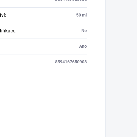
ví
:
50 ml
tifikace
:
Ne
Ano
8594167650908