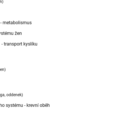
n)
 - metabolismus
systému žen
- transport kyslíku
řen)
nga, oddenek)
ho systému - krevní oběh