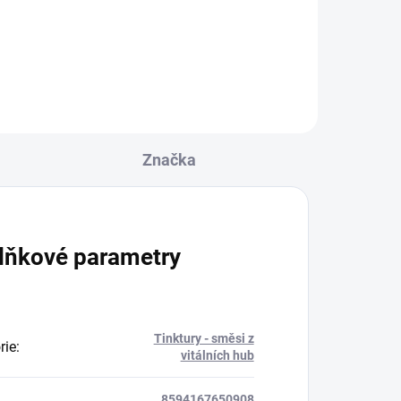
v).
žívá
ost
Značka
lňkové parametry
Tinktury - směsi z
rie
:
vitálních hub
8594167650908