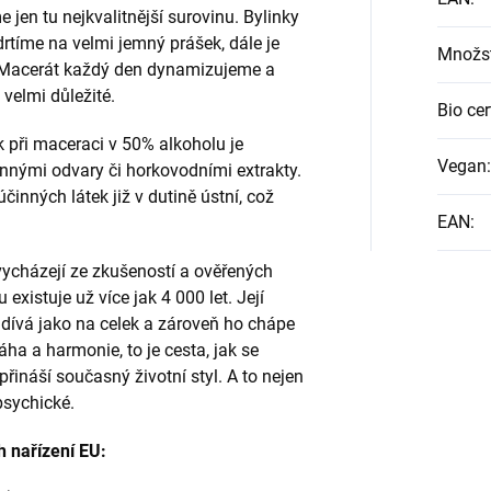
jen tu nejkvalitnější surovinu. Bylinky
drtíme na velmi jemný prášek, dále je
Množst
 Macerát každý den dynamizujeme a
 velmi důležité.
Bio cer
při maceraci v 50% alkoholu je
Vegan
:
nnými odvary či horkovodními extrakty.
činných látek již v dutině ústní, což
EAN
:
vycházejí ze zkušeností a ověřených
 existuje už více jak 4 000 let. Její
e dívá jako na celek a zároveň ho chápe
ha a harmonie, to je cesta, jak se
řináší současný životní styl. A to nejen
 psychické.
h nařízení EU: