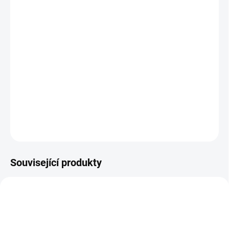
−
+
Přidat do košíku
Tinktura Pročištění přehrady je díky serenoe plazivé vhodná pro
udržení normální funkce prostaty. Podle čínské medicíny se
tinktura používá u stavů Shen Yang Xu (nedostatečnost Yangu
Ledvin), Shi Re (vlhké horkosti) a Xue Yu (blokády krve) v
podbřišku. Tinktura Pročištění přehrady vychází z receptu ...
DETAILNÍ INFORMACE
ZEPTAT SE
Související produkty