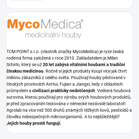
TCM POINT s.r.o. (vlastník značky MycoMedica) je ryze česká
rodinná firma založená v roce 2010. Zakladatelem je Milan
Schirlo, který se už
20 let zabývá vitálními houbami a tradiční
čínskou medicínou
. Ročně si jejich produkty koupí více jak čtvrt
miliónu zákazníků z celého světa. Používají houby pěstované v
čínských provinciích AnHui, Fujian a Jiangxi, tedy v oblastech
průmyslem a
civilizací prakticky nedotčených
. Veškerá houbová
surovina, kterou používají pro výrobu svých houbových produktů,
je před zpracováním testována v německé nezávislé laboratoři
Agrolab na více než 500 druhů známých těžkých kovů, pesticidů a
člověku nebezpečných mikroorganismů. A to nejdůležitější?
Jejich houby prostě fungují.