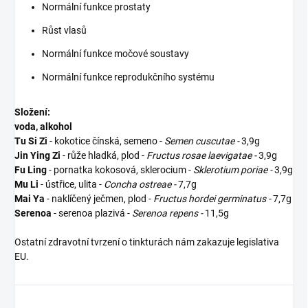
Normální funkce prostaty
Růst vlasů
Normální funkce močové soustavy
Normální funkce reprodukčního systému
Složení:
voda, alkohol
Tu Si Zi
- kokotice čínská, semeno -
Semen cuscutae
-
3,9g
Jin Ying Zi
- růže hladká, plod -
Fructus rosae laevigatae
-
3,9g
Fu Ling
- pornatka kokosová, sklerocium -
Sklerotium poriae
-
3,9g
Mu Li
- ústřice, ulita -
Concha ostreae
-
7,7g
Mai Ya
- naklíčený ječmen, plod -
Fructus hordei germinatus
-
7,7g
Serenoa
- serenoa plazivá -
Serenoa repens
-
11,5g
Ostatní zdravotní tvrzení o tinkturách nám zakazuje legislativa
EU.