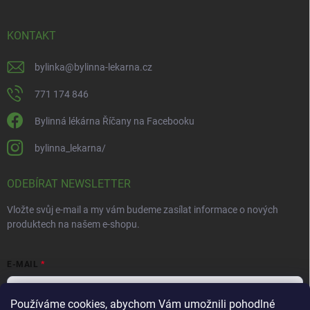
KONTAKT
bylinka
@
bylinna-lekarna.cz
771 174 846
Bylinná lékárna Říčany na Facebooku
bylinna_lekarna/
ODEBÍRAT NEWSLETTER
Vložte svůj e-mail a my vám budeme zasílat informace o nových
produktech na našem e-shopu.
E-MAIL
Používáme cookies, abychom Vám umožnili pohodlné