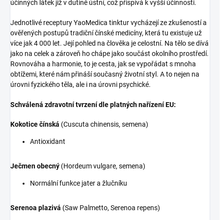
účinných látek již v dutině ústní, což přispívá k vyšší účinnosti.
Jednotlivé receptury YaoMedica tinktur vycházejí ze zkušeností a
ověřených postupů tradiční čínské medicíny, která tu existuje už
více jak 4 000 let. Její pohled na člověka je celostní. Na tělo se dívá
jako na celek a zároveň ho chápe jako součást okolního prostředí.
Rovnováha a harmonie, to je cesta, jak se vypořádat s mnoha
obtížemi, které nám přináší současný životní styl. A to nejen na
úrovni fyzického těla, ale i na úrovni psychické.
Schválená zdravotní tvrzení dle platných nařízení EU:
Kokotice čínská
(Cuscuta chinensis, semena)
Antioxidant
Ječmen obecný
(Hordeum vulgare, semena)
Normální funkce jater a žlučníku
Serenoa plazivá
(Saw Palmetto, Serenoa repens)