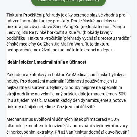
Tinktura Pročištění přehrady je díky serenoe plazivé vhodná pro
udržení normální funkce prostaty. Podle čínské medicíny se
tinktura používá u stavů Shen Yang Xu (nedostatečnost Yangu
Ledvin), Shi Re (vlhké horkosti) a Xue Yu (blokády krve) v
podbřišku. Tinktura Pročištění přehrady vychází z receptu tradiční
čínské medicíny Gu Zhen Jia Mai Ya Wan. Tuto tinkturu
nedoporučujeme užívat, pokud máte intoleranci na lepek.
Ideální složení, maximální síla a účinnost
Základem alkoholových tinktur YaoMedica jsou čínské bylinky a
houby. Pro dosažení maximální účinnosti používáme jen tu
nejkvalitnější surovinu. Bylinky či houby nejprve na speciálním
stroji nadrtíme na velmi jemný prášek, dále je macerujeme v 50%
lihu až jeden měsíc. Macerát každý den dynamizujeme a hotové
tinktury už nijak neředíme. Což je velmi důležité.
Mechanismus uvolňování účinných látek při maceraci v 50%
alkoholu je mnohem intenzivnější v porovnání s bylinnými odvary
či horkovodními extrakty. Při užívání tinktur dochází k uvolňování