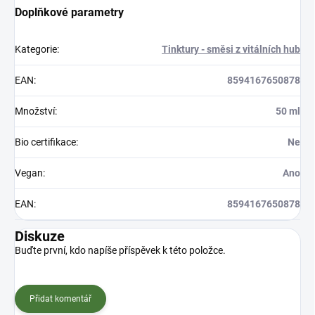
Doplňkové parametry
Kategorie
:
Tinktury - směsi z vitálních hub
EAN
:
8594167650878
Množství
:
50 ml
Bio certifikace
:
Ne
Vegan
:
Ano
EAN
:
8594167650878
Diskuze
Buďte první, kdo napíše příspěvek k této položce.
Přidat komentář