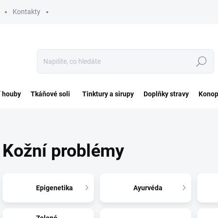
Kontakty
Hledat
í houby
Tkáňové soli
Tinktury a sirupy
Doplňky stravy
Konop
Kožní problémy
Epigenetika
Ayurvéda