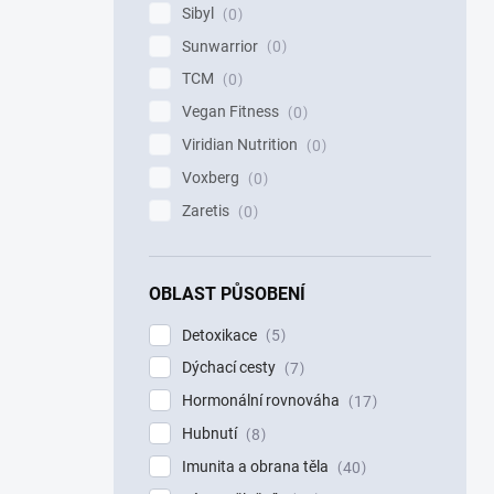
Sibyl
0
Sunwarrior
0
TCM
0
Vegan Fitness
0
Viridian Nutrition
0
Voxberg
0
Zaretis
0
OBLAST PŮSOBENÍ
Detoxikace
5
Dýchací cesty
7
Hormonální rovnováha
17
Hubnutí
8
Imunita a obrana těla
40