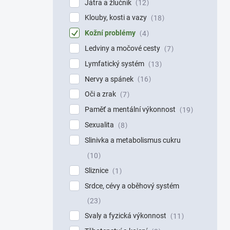
Játra a žlučník
12
Klouby, kosti a vazy
18
Kožní problémy
4
Ledviny a močové cesty
7
Lymfatický systém
13
Nervy a spánek
16
Oči a zrak
7
Paměť a mentální výkonnost
19
Sexualita
8
Slinivka a metabolismus cukru
10
Sliznice
1
Srdce, cévy a oběhový systém
23
Svaly a fyzická výkonnost
11