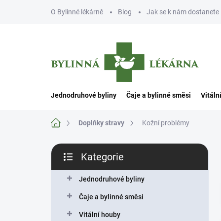
Přejít
O Bylinné lékárně
Blog
Jak se k nám dostanete
na
obsah
Jednodruhové byliny
Čaje a bylinné směsi
Vitáln
Domů
Doplňky stravy
Kožní problémy
P
Kategorie
o
Přeskočit
s
kategorie
t
Jednodruhové byliny
r
Čaje a bylinné směsi
a
n
Vitální houby