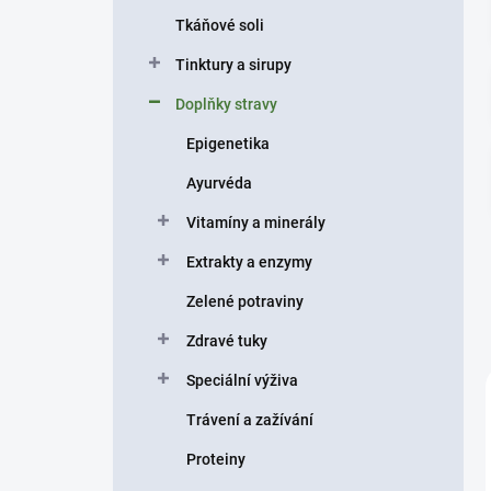
n
Tkáňové soli
í
p
Tinktury a sirupy
a
n
Doplňky stravy
e
Epigenetika
l
Ayurvéda
Vitamíny a minerály
Extrakty a enzymy
Zelené potraviny
Zdravé tuky
Speciální výživa
Trávení a zažívání
Proteiny