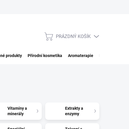
PRÁZDNÝ KOŠÍK
NÁKUPNÍ
KOŠÍK
né produkty
Přírodní kosmetika
Aromaterapie
Potraviny
Imp
Vitamíny a
Extrakty a
minerály
enzymy