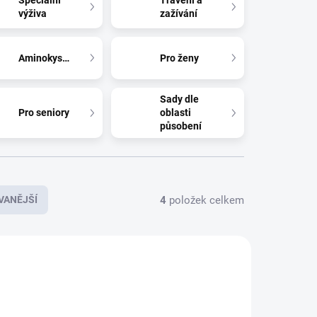
Speciální
Trávení a
výživa
zažívání
Aminokyseliny
Pro ženy
Sady dle
Pro seniory
oblasti
působení
4
položek celkem
VANĚJŠÍ
LU_0360
BLU_0540