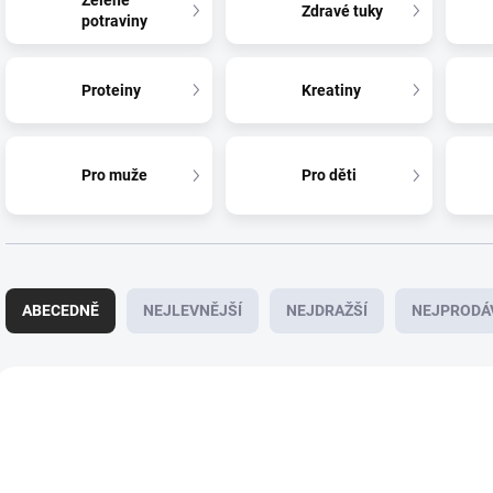
Zelené
Zdravé tuky
potraviny
Proteiny
Kreatiny
Pro muže
Pro děti
Ř
a
ABECEDNĚ
NEJLEVNĚJŠÍ
NEJDRAŽŠÍ
NEJPRODÁ
z
e
n
V
í
ý
BLU_0353
B
p
p
r
i
o
s