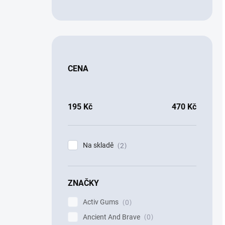
CENA
195
Kč
470
Kč
Na skladě
2
ZNAČKY
Activ Gums
0
Ancient And Brave
0