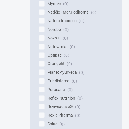
Myotec
0
Naděje - Mgr.Podhorná
0
Natura Imuneco
0
Nordbo
0
Novo C
0
Nutriworks
0
Optibac
0
Orangefit
0
Planet Ayurveda
0
Puhdistamo
0
Purasana
0
Reflex Nutrition
0
Reviveactive®
0
Roxia Pharma
0
Salus
0