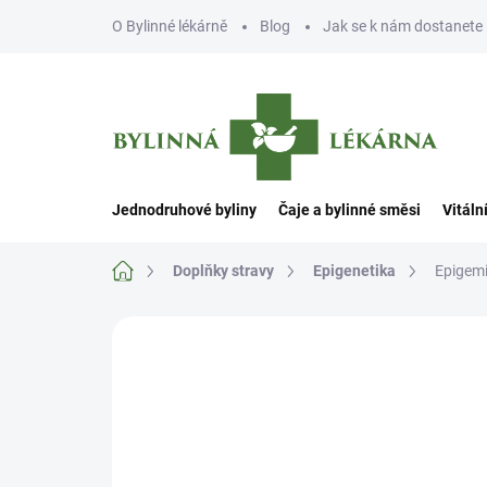
Přejít
O Bylinné lékárně
Blog
Jak se k nám dostanete
na
obsah
Jednodruhové byliny
Čaje a bylinné směsi
Vitáln
Domů
Doplňky stravy
Epigenetika
Epigemi
Neohodnoceno
Podrobnosti hodn