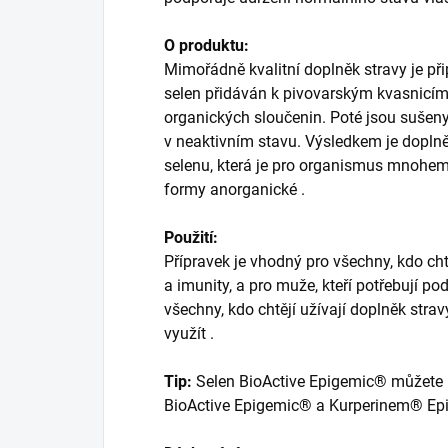
O produktu:
Mimořádně kvalitní doplněk stravy je přip
selen přidáván k pivovarským kvasnicím,
organických sloučenin. Poté jsou sušeny
v neaktivním stavu. Výsledkem je dopln
selenu, která je pro organismus mnohem 
formy anorganické .
Použití:
Přípravek je vhodný pro všechny, kdo chtě
a imunity, a pro muže, kteří potřebují po
všechny, kdo chtějí užívají doplněk strav
využít .
Tip:
Selen BioActive Epigemic® můžete 
BioActive Epigemic® a Kurperinem® Ep