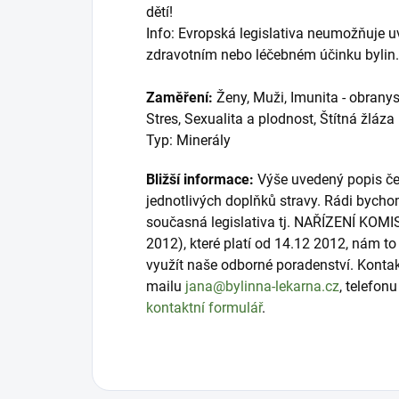
dětí!
Info: Evropská legislativa neumožňuje 
zdravotním nebo léčebném účinku bylin.
Zaměření:
Ženy, Muži, Imunita - obrany
Stres, Sexualita a plodnost, Štítná žláza
Typ: Minerály
Bližší informace:
Výše uvedený popis čer
jednotlivých doplňků stravy. Rádi bycho
současná legislativa tj. NAŘÍZENÍ KOMI
2012), které platí od 14.12 2012, nám 
využít naše odborné poradenství. Konta
mailu
jana@bylinna-lekarna.cz
, telefon
kontaktní formulář
.