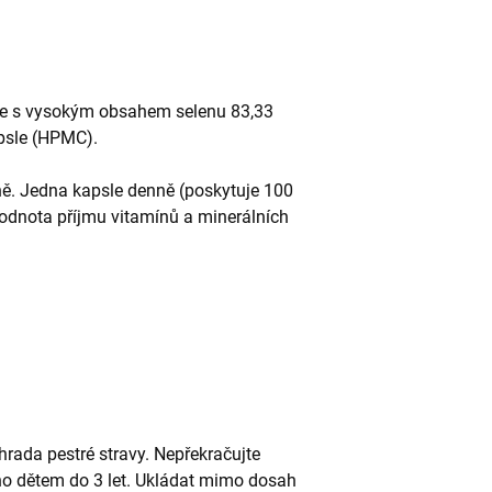
e s vysokým obsahem selenu 83,33
apsle (HPMC).
ě. Jedna kapsle denně (poskytuje 100
odnota příjmu vitamínů a minerálních
rada pestré stravy. Nepřekračujte
no dětem do 3 let. Ukládat mimo dosah