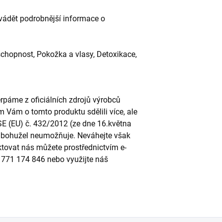
uvádět podrobnější informace o
schopnost, Pokožka a vlasy, Detoxikace,
páme z oficiálních zdrojů výrobců
m Vám o tomto produktu sdělili více, ale
SE (EU) č. 432/2012 (ze dne 16.května
to bohužel neumožňuje. Neváhejte však
ktovat nás můžete prostřednictvím e-
u 771 174 846 nebo využijte náš