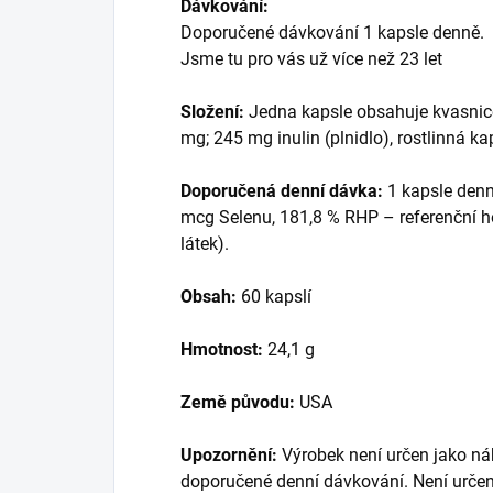
Dávkování:
Doporučené dávkování 1 kapsle denně.
Jsme tu pro vás už více než 23 let
Složení:
Jedna kapsle obsahuje kvasnic
mg; 245 mg inulin (plnidlo), rostlinná k
Doporučená denní dávka:
1 kapsle denn
mcg Selenu, 181,8 % RHP – referenční h
látek).
Obsah:
60 kapslí
Hmotnost:
24,1 g
Země původu:
USA
Upozornění:
Výrobek není určen jako náh
doporučené denní dávkování. Není urče