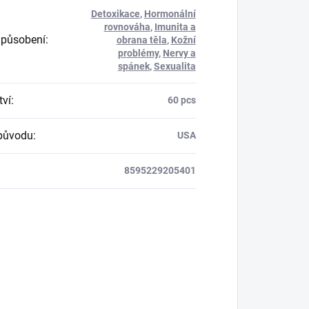
Detoxikace
,
Hormonální
rovnováha
,
Imunita a
 působení
:
obrana těla
,
Kožní
problémy
,
Nervy a
spánek
,
Sexualita
ví
:
60 pcs
původu
:
USA
8595229205401