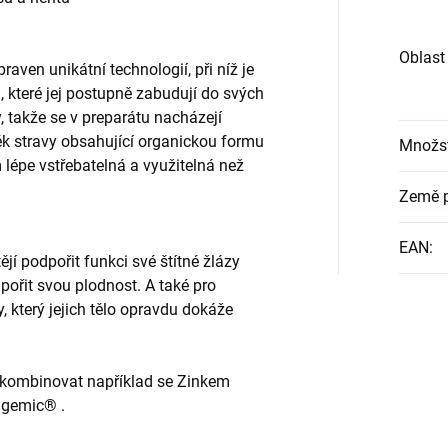
Oblast
raven unikátní technologií, při níž je
 které jej postupně zabudují do svých
, takže se v preparátu nacházejí
ěk stravy obsahující organickou formu
Množst
lépe vstřebatelná a využitelná než
Země 
EAN
:
jí podpořit funkci své štítné žlázy
dpořit svou plodnost. A také pro
y, který jejich tělo opravdu dokáže
kombinovat například se Zinkem
igemic® .