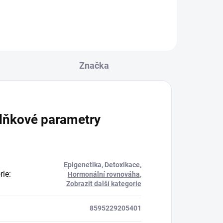
o,
Značka
lňkové parametry
Epigenetika
,
Detoxikace
,
rie
:
Hormonální rovnováha
,
Zobrazit další kategorie
8595229205401