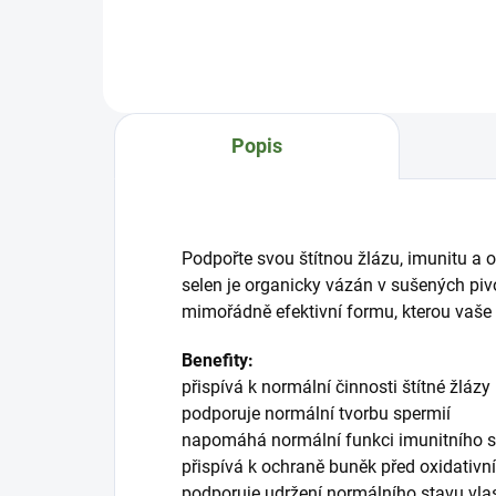
k normální funkci zrakupodporuje
stre
normální funkci cévní soustavy
Ben
a normální stav krevních
přir
kapilárstabilizuje tvorbu kolagenu
str
v okuO produktu:BeneVis LK
duš
Epigemic® obsahuje mimořá...
kon
Popis
učen
úna
Podpořte svou štítnou žlázu, imunitu a 
selen je organicky vázán v sušených piv
mimořádně efektivní formu, kterou vaše 
Benefity:
přispívá k normální činnosti štítné žlázy
podporuje normální tvorbu spermií
napomáhá normální funkci imunitního 
přispívá k ochraně buněk před oxidativ
podporuje udržení normálního stavu vla