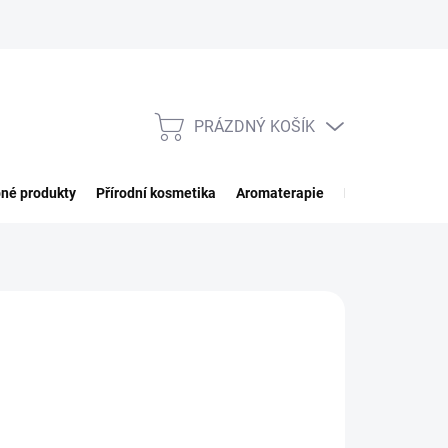
PRÁZDNÝ KOŠÍK
NÁKUPNÍ
KOŠÍK
né produkty
Přírodní kosmetika
Aromaterapie
Potraviny
Imp