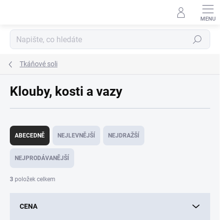
Přejít
na
obsah
Hledat
Tkáňové soli
Klouby, kosti a vazy
Ř
a
ABECEDNĚ
NEJLEVNĚJŠÍ
NEJDRAŽŠÍ
z
e
NEJPRODÁVANĚJŠÍ
n
í
3
položek celkem
p
r
CENA
o