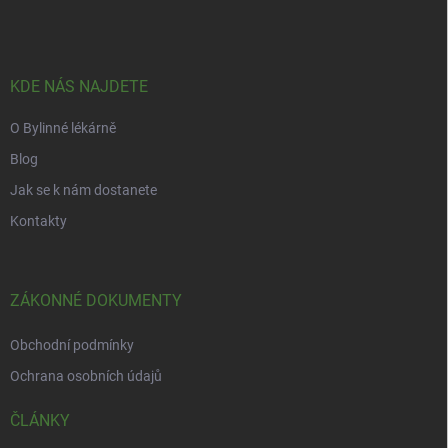
c
p
í
p
a
r
t
v
í
KDE NÁS NAJDETE
k
y
O Bylinné lékárně
v
ý
Blog
p
i
Jak se k nám dostanete
s
Kontakty
u
ZÁKONNÉ DOKUMENTY
Obchodní podmínky
Ochrana osobních údajů
ČLÁNKY