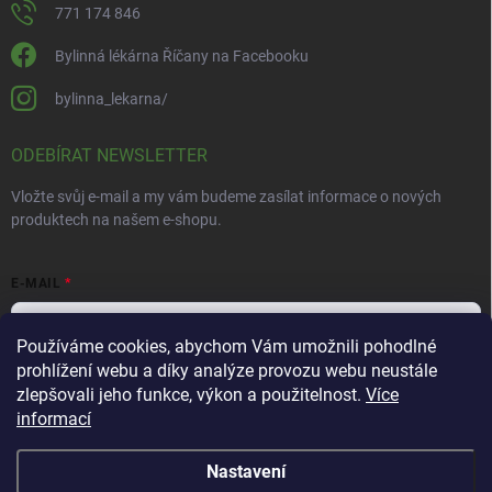
771 174 846
Bylinná lékárna Říčany na Facebooku
bylinna_lekarna/
ODEBÍRAT NEWSLETTER
Vložte svůj e-mail a my vám budeme zasílat informace o nových
produktech na našem e-shopu.
E-MAIL
Používáme cookies, abychom Vám umožnili pohodlné
prohlížení webu a díky analýze provozu webu neustále
Vložením e-mailu souhlasíte s
podmínkami ochrany osobních údajů
zlepšovali jeho funkce, výkon a použitelnost.
Více
informací
Přihlásit se
Nastavení