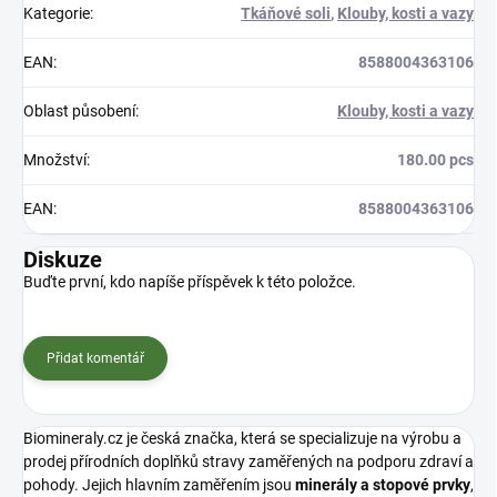
Kategorie
:
Tkáňové soli
,
Klouby, kosti a vazy
EAN
:
8588004363106
Oblast působení
:
Klouby, kosti a vazy
Množství
:
180.00 pcs
EAN
:
8588004363106
Diskuze
Buďte první, kdo napíše příspěvek k této položce.
Přidat komentář
Biomineraly.cz je česká značka, která se specializuje na výrobu a
prodej přírodních doplňků stravy zaměřených na podporu zdraví a
pohody. Jejich hlavním zaměřením jsou
minerály a stopové prvky
,