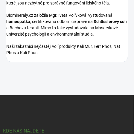
které jsou nezbytné pro správné fungování lidského těla.
Biomineraly.cz založila Mgr. Iveta Polívková, vystudovaná
homeopatka
, certifikovaná odbornice právě na
Schüsslerovy soli
a Bachovu terapii. Mimo to také vystudovala na Masarykově
univerzitě psychologii a environmentální studia.
Naši zákazníci nejčastěji volí produkty Kali Mur, Ferr Phos, Nat
Phos a Kali Phos.
Z
á
p
a
t
í
KDE NÁS NAJDETE