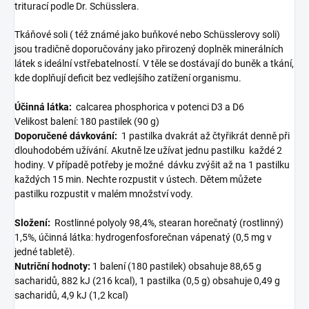
triturací podle Dr. Schüsslera.
Tkáňové soli ( též známé jako buňkové nebo Schüsslerovy soli)
jsou tradičně doporučovány jako přirozený doplněk minerálních
látek s ideální vstřebatelností. V těle se dostávají do buněk a tkání,
kde doplňují deficit bez vedlejšího zatížení organismu.
Účinná látka:
​ calcarea phosphorica v potenci D3 a D6
Velikost balení:​ 180 pastilek (90 g)
Doporučené dávkování:
1 pastilka dvakrát až čtyřikrát denně při
dlouhodobém užívání. Akutně lze užívat jednu pastilku každé 2
hodiny. V případě potřeby je možné dávku zvýšit až na 1 pastilku
každých 15 min. Nechte rozpustit v ústech. Dětem můžete
pastilku rozpustit v malém množství vody.
Složení:
Rostlinné polyoly 98,4%, stearan horečnatý (rostlinný)
1,5%, účinná látka: hydrogenfosforečnan vápenatý (0,5 mg v
jedné tabletě).
Nutriční hodnoty:
1 balení (180 pastilek) obsahuje 88,65 g
sacharidů, 882 kJ (216 kcal), 1 pastilka (0,5 g) obsahuje 0,49 g
sacharidů, 4,9 kJ (1,2 kcal)