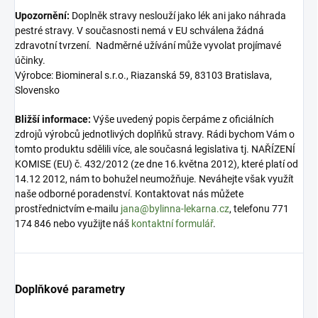
Upozornění:
Doplněk stravy neslouží jako lék ani jako náhrada
pestré stravy. V současnosti nemá v EU schválena žádná
zdravotní tvrzení. Nadměrné užívání může vyvolat projímavé
účinky.
Výrobce: Biomineral s.r.o., Riazanská 59, 83103 Bratislava,
Slovensko
Bližší informace:
Výše uvedený popis čerpáme z oficiálních
zdrojů výrobců jednotlivých doplňků stravy. Rádi bychom Vám o
tomto produktu sdělili více, ale současná legislativa tj. NAŘÍZENÍ
KOMISE (EU) č. 432/2012 (ze dne 16.května 2012), které platí od
14.12 2012, nám to bohužel neumožňuje. Neváhejte však využít
naše odborné poradenství. Kontaktovat nás můžete
prostřednictvím e-mailu
jana@bylinna-lekarna.cz
, telefonu 771
174 846 nebo využijte náš
kontaktní formulář
.
Doplňkové parametry