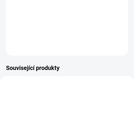
triturací podle Dr. Schüsslera. Tkáňové soli ( též známé jako
buňkové nebo Schüsslerovy soli) jsou tradičně doporučovány jako
přirozený doplněk minerálních látek s ideální vstřebatelností. V těle
se dostávají do buněk a tkání, kde dop...
DETAILNÍ INFORMACE
ZEPTAT SE
Související produkty
SKLADEM
SKLADEM DO 3 DNŮ