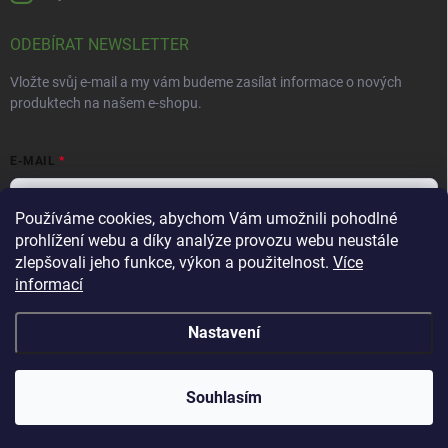
ODEBÍRAT NEWSLETTER
Vložte svůj e-mail a my vám budeme zasílat informace o nových
produktech na našem e-shopu.
E-MAIL
Používáme cookies, abychom Vám umožnili pohodlné
prohlížení webu a díky analýze provozu webu neustále
Vložením e-mailu souhlasíte s
podmínkami ochrany osobních údajů
zlepšovali jeho funkce, výkon a použitelnost.
Více
informací
Přihlásit se
Nastavení
Copyright 2026
Bylinná lékárna
. Všechna práva vyhrazena.
Souhlasím
Vytvořil Shoptet