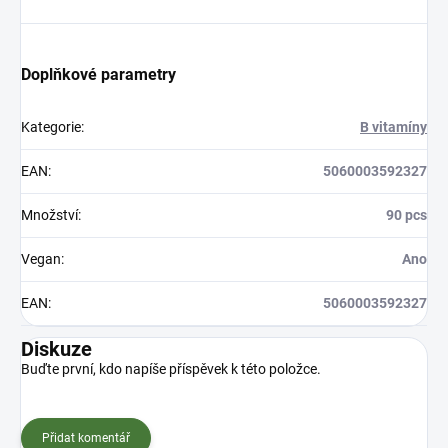
Doplňkové parametry
Kategorie
:
B vitamíny
EAN
:
5060003592327
Množství
:
90 pcs
Vegan
:
Ano
EAN
:
5060003592327
Diskuze
Buďte první, kdo napíše příspěvek k této položce.
Přidat komentář