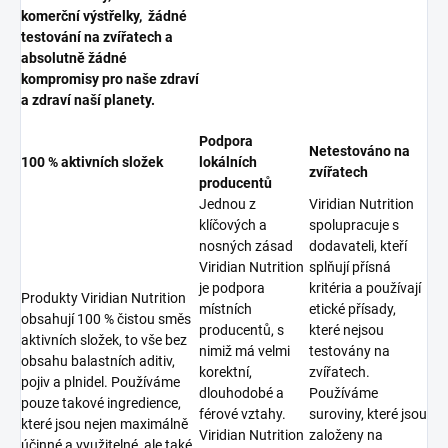
komerční výstřelky, žádné
testování na zvířatech a
absolutně žádné
kompromisy pro naše zdraví
a zdraví naší planety.
Podpora
Netestováno na
100 % aktivních složek
lokálních
zvířatech
producentů
Jednou z
Viridian Nutrition
klíčových a
spolupracuje s
nosných zásad
dodavateli, kteří
Viridian Nutrition
splňují přísná
je podpora
kritéria a používají
Produkty Viridian Nutrition
místních
etické přísady,
obsahují 100 % čistou směs
producentů, s
které nejsou
aktivních složek, to vše bez
nimiž má velmi
testovány na
obsahu balastních aditiv,
korektní,
zvířatech.
pojiv a plnidel. Používáme
dlouhodobé a
Používáme
pouze takové ingredience,
férové vztahy.
suroviny, které jsou
které jsou nejen maximálně
Viridian Nutrition
založeny na
účinné a využitelné, ale také