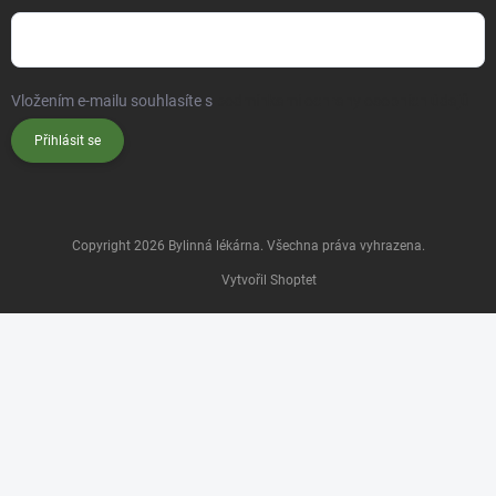
Vložením e-mailu souhlasíte s
podmínkami ochrany osobních údajů
Přihlásit se
Copyright 2026
Bylinná lékárna
. Všechna práva vyhrazena.
Vytvořil Shoptet