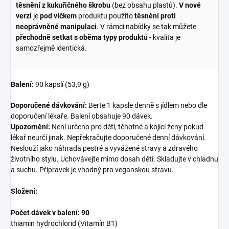
těsnění z kukuřičného škrobu
(bez obsahu plastů).
V nové
verzi
je
pod víčkem
produktu použito
těsnění proti
neoprávněné manipulaci
. V rámci nabídky se tak můžete
přechodně setkat s oběma typy produktů
- kvalita je
samozřejmě identická.
Balení:
90 kapslí (53,9 g)
Doporučené dávkování:
Berte 1 kapsle denně s jídlem nebo dle
doporučení lékaře. Balení obsahuje 90 dávek.
Upozornění:
Není určeno pro děti, těhotné a kojící ženy pokud
lékař neurčí jinak. Nepřekračujte doporučené denní dávkování.
Neslouží jako náhrada pestré a vyvážené stravy a zdravého
životního stylu. Uchovávejte mimo dosah dětí. Skladujte v chladnu
a suchu. Přípravek je vhodný pro veganskou stravu.
Složení:
Počet dávek v balení: 90
thiamin hydrochlorid (Vitamín B1)