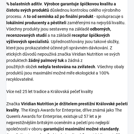
% balastních aditiv
.
Výrobce garantuje špičkovou kvalitu a
čistotu svých produktů
důslednou kontrolou celého výrobního
procesu. A
to od semínka až po finální produkt
- spolupracuje s
lokálními producenty a pěstiteli
zaměřenými na nejvyšší kvalitu.
Všechny produkty jsou sestaveny na základě
odborných,
recenzovaných studií
a na základě
receptur špičkových
výživových specialistů
. Upřednostňovány jsou takové složky,
které jsou prokazatelně účinné při správném dávkování. Z
etických důvodů nepoužívá značka Viridian Nutrition ve svých
produktech
žádný palmový tuk
a žádná z
použitých složek
nebyla testována na zvířatech
. Všechny obaly
produktů jsou maximální možné míře ekologické a 100%
recyklovatelné.
Více než 25 let tradice a Královská pečeť kvality
Značka
Viridian Nutrition je držitelem prestižní Královské pečeti
kvality
. The King's Awards for Enterprise, dříve známá jako The
Queen's Awards for Enterprise, existuje už 57 let a je
nejprestižnějším britským oceněním a pečetí pro nejlepší
společnosti v oboru
garantující maximální možné standardy
.