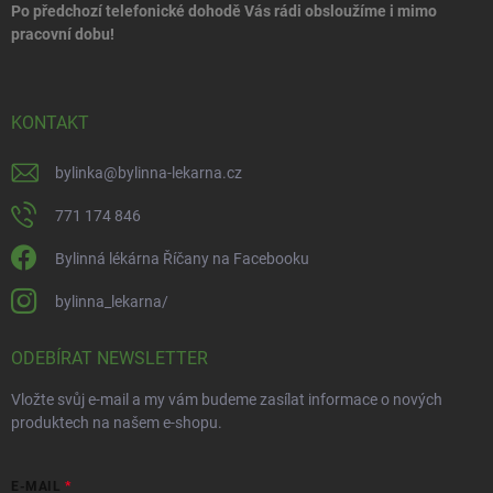
Po předchozí telefonické dohodě Vás rádi obsloužíme i mimo
pracovní dobu!
KONTAKT
bylinka
@
bylinna-lekarna.cz
771 174 846
Bylinná lékárna Říčany na Facebooku
bylinna_lekarna/
ODEBÍRAT NEWSLETTER
Vložte svůj e-mail a my vám budeme zasílat informace o nových
produktech na našem e-shopu.
E-MAIL