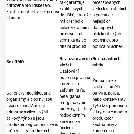
tak garantuje
recenzovaných
přirozené pro lidské tělo,
kvalitu svých
vědeckých studiích
životní prostředí a celou naši
doplňků, protože
a pochází z
planetu.
má přehled o
nejlepších
celém výrobním
dostupných
procesu - od
bioklimatických
semínka až po
podmínek pro
finální produkt.
optimální účinek.
Bez ozařovaných
Bez balastních
Bez GMO
složek
aditiv
Ozařování
potravin probíhá
Žádná umělá
ionizujícím
sladidla, umělá
zářením (alfa,
Geneticky modifikované
barviva, pojiva,
beta, gama,
organizmy a plodiny jsou
nebo konzervanty.
rentgenovými
nepřirozené. Vznikají
Tyto tzv. pomocné
paprsky,…) – tedy
primárně s cílem zvýšit
látky jsou v mnoha
radioaktivním
celkový výnos a jsou
produktech
zářením za
produktem agrochemického
zastoupeny z
účelem
průmyslu. V produktech
komerčních
deaktivace