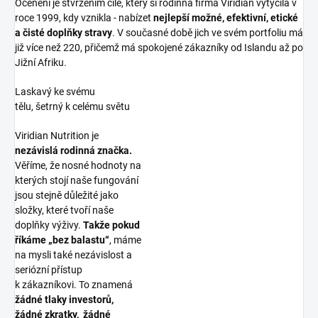
Ocenění je stvrzením cíle, který si rodinná firma Viridian vytyčila v
roce 1999, kdy vznikla - nabízet
nejlepší možné, efektivní, etické
a čisté doplňky stravy
. V současné době jich ve svém portfoliu má
již více než 220, přičemž má spokojené zákazníky od Islandu až po
Jižní Afriku.
Laskavý ke svému
tělu, šetrný k celému světu
Viridian Nutrition je
nezávislá rodinná značka.
Věříme, že nosné hodnoty na
kterých stojí naše fungování
jsou stejně důležité jako
složky, které tvoří naše
doplňky výživy.
Takže pokud
říkáme „bez balastu“
, máme
na mysli také nezávislost a
seriózní přístup
k zákazníkovi. To znamená
žádné tlaky investorů,
žádné zkratky, žádné