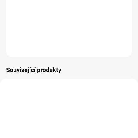
B1 obsahuje komplex vitamínů skupiny B se zvýšeným obsahem
vitamínu B1 (thiamin hydrochloridu) – jedna kapsle obsahuje 200
mg = 18181 % RHP. Účinek vitamínu B1 souvisí se srdcem a
nervovou soustavou. Účinky vitamínů skupiny B souvisí s energ...
DETAILNÍ INFORMACE
ZEPTAT SE
Související produkty
SKLADEM DO 3 DNŮ
SKLADEM