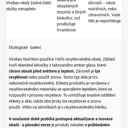
Viridian nikdy žádné GMO
důvodů – nikoli
obsažených
složky nenajdete.
nutričních, nebo
enzymů a živých
zdravotních. Vaše
biokultur, což
tělo je nepotřebuje.
prodlužuje
trvanlivost.
Ekologické balení
Viridian Nutrition používá 100% recyklovatelné obaly. Základ
tvoří skleněné lahvičky z takzvaného amber glass, které
chrání obsah před světlem a teplem
. Zároveň je
lze
recyklovat
nebo použít znova. Tento typ skla je tzv.
nekonečně recyklovatelný. Etiketa produktu je vyrobena z
recyklovatelného materiálu se speciálním lepidlem, které se
rozpouští v procesu recyklace. To umožňuje snadné oddělení
etikety a skla, takže oba prvky lze recyklovat a znovu
použít. Víčko na lahvičkách je z recyklovatelného hliníku.
V současné době probíhá postupná aktualizace a inovace
obalů
-
u původní verze
je produkt zabalen
v průhledném