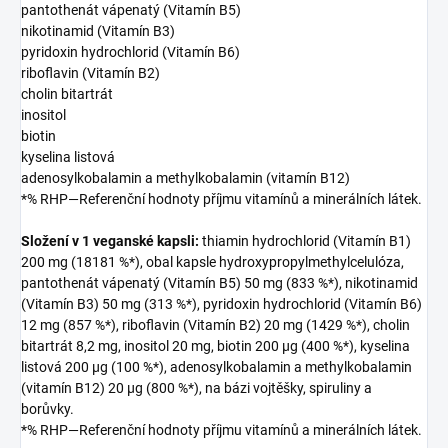
pantothenát vápenatý (Vitamín B5)
nikotinamid (Vitamín B3)
pyridoxin hydrochlorid (Vitamín B6)
riboflavin (Vitamín B2)
cholin bitartrát
inositol
biotin
kyselina listová
adenosylkobalamin a methylkobalamin (vitamín B12)
*% RHP—Referenční hodnoty příjmu vitamínů a minerálních látek.
Složení v 1 veganské kapsli:
thiamin hydrochlorid (Vitamín B1)
200 mg (18181 %*), obal kapsle hydroxypropylmethylcelulóza,
pantothenát vápenatý (Vitamín B5) 50 mg (833 %*), nikotinamid
(Vitamín B3) 50 mg (313 %*), pyridoxin hydrochlorid (Vitamín B6)
12 mg (857 %*), riboflavin (Vitamín B2) 20 mg (1429 %*), cholin
bitartrát 8,2 mg, inositol 20 mg, biotin 200 µg (400 %*), kyselina
listová 200 µg (100 %*), adenosylkobalamin a methylkobalamin
(vitamín B12) 20 µg (800 %*), na bázi vojtěšky, spiruliny a
borůvky.
*% RHP—Referenční hodnoty příjmu vitamínů a minerálních látek.