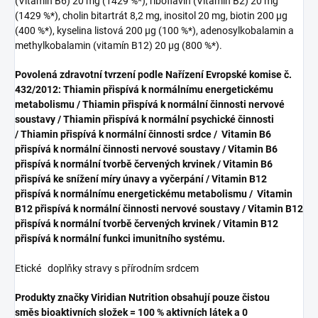
(Vitamín B6) 20 mg (1429 %*), riboflavin (Vitamín B2) 20 mg
(1429 %*), cholin bitartrát 8,2 mg, inositol 20 mg, biotin 200 µg
(400 %*), kyselina listová 200 µg (100 %*), adenosylkobalamin a
methylkobalamin (vitamín B12) 20 µg (800 %*).
Povolená zdravotní tvrzení podle Nařízení Evropské komise č.
432/2012: Thiamin přispívá k normálnímu energetickému
metabolismu / Thiamin přispívá k normální činnosti nervové
soustavy / Thiamin přispívá k normální psychické činnosti
/ Thiamin přispívá k normální činnosti srdce / Vitamin B6
přispívá k normální činnosti nervové soustavy / Vitamin B6
přispívá k normální tvorbě červených krvinek / Vitamin B6
přispívá ke snížení míry únavy a vyčerpání / Vitamin B12
přispívá k normálnímu energetickému metabolismu / Vitamin
B12 přispívá k normální činnosti nervové soustavy / Vitamin B12
přispívá k normální tvorbě červených krvinek / Vitamin B12
přispívá k normální funkci imunitního systému.
Etické doplňky stravy s přírodním srdcem
Produkty značky Viridian Nutrition obsahují pouze čistou
směs bioaktivních složek = 100 % aktivních látek a 0