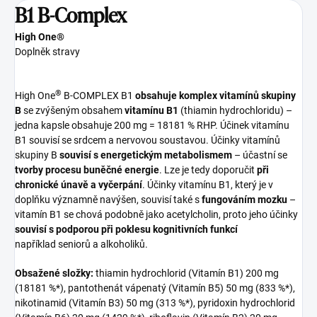
B1 B-Complex
High One®
Doplněk stravy
®
High One
B-COMPLEX B1
obsahuje komplex vitamínů skupiny
B
se zvýšeným obsahem
vitamínu B1
(thiamin hydrochloridu) –
jedna kapsle obsahuje 200 mg = 18181 % RHP. Účinek vitamínu
B1 souvisí se srdcem a nervovou soustavou. Účinky vitamínů
skupiny B
souvisí s energetickým metabolismem
– účastní se
tvorby procesu buněčné energie
. Lze je tedy doporučit
při
chronické únavě a vyčerpání
. Účinky vitamínu B1, který je v
doplňku významně navýšen, souvisí také s
fungováním mozku
–
vitamín B1 se chová podobně jako acetylcholin, proto jeho účinky
souvisí s podporou při poklesu kognitivních funkcí
například seniorů a alkoholiků.
Obsažené složky:
thiamin hydrochlorid (Vitamín B1) 200 mg
(18181 %*), pantothenát vápenatý (Vitamín B5) 50 mg (833 %*),
nikotinamid (Vitamín B3) 50 mg (313 %*), pyridoxin hydrochlorid