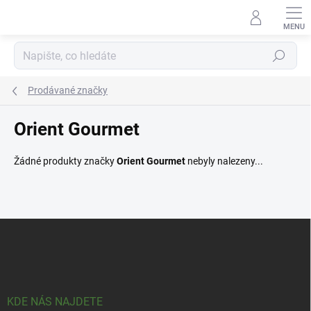
Přejít
na
obsah
Hledat
Prodávané značky
Orient Gourmet
Žádné produkty značky
Orient Gourmet
nebyly nalezeny...
Z
á
p
a
t
í
KDE NÁS NAJDETE