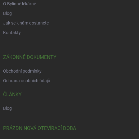
O Bylinné lékárně
v
ý
Blog
p
i
Jak se k nám dostanete
s
Kontakty
u
ZÁKONNÉ DOKUMENTY
Obchodní podmínky
Ochrana osobních údajů
ČLÁNKY
Blog
PRÁZDNINOVÁ OTEVÍRACÍ DOBA