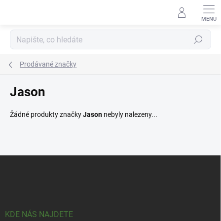
Přejít
na
obsah
Hledat
Prodávané značky
Jason
Žádné produkty značky
Jason
nebyly nalezeny...
Z
á
p
a
t
í
KDE NÁS NAJDETE