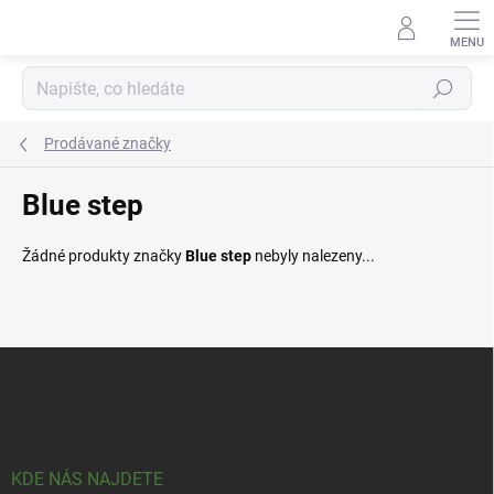
Přejít
na
obsah
Hledat
Prodávané značky
Blue step
Žádné produkty značky
Blue step
nebyly nalezeny...
Z
á
p
a
t
í
KDE NÁS NAJDETE