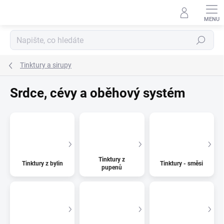
Přejít
na
obsah
Hledat
Tinktury a sirupy
Srdce, cévy a oběhový systém
Tinktury z
Tinktury z bylin
Tinktury - směsi
pupenů