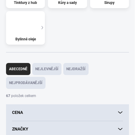
Tinktury z hub
Kůry a sady
Sirupy
Bylinné oleje
Ř
a
ABECEDNĚ
NEJLEVNĚJŠÍ
NEJDRAŽŠÍ
z
e
NEJPRODÁVANĚJŠÍ
n
í
67
položek celkem
p
r
CENA
o
d
u
ZNAČKY
k