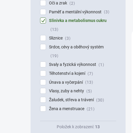
Oči a zrak
2
Paměť a mentální výkonnost
3
Slinivka a metabolismus cukru
13
Sliznice
3
Srdce, cévy a oběhový systém
19
Svaly a fyzická výkonnost
1
Těhotenství a kojení
7
Únava a vyčerpání
13
Vlasy, zuby a nehty
5
Žaludek, střeva a trávení
30
Žena a menstruace
21
Položek k zobrazení:
13