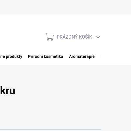
PRÁZDNÝ KOŠÍK
NÁKUPNÍ
KOŠÍK
né produkty
Přírodní kosmetika
Aromaterapie
Potraviny
Imp
ukru