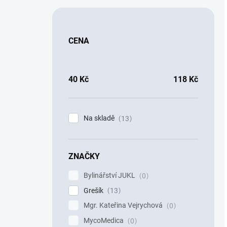
CENA
40
Kč
118
Kč
Na skladě
13
ZNAČKY
Bylinářství JUKL
0
Grešík
13
Mgr. Kateřina Vejrychová
0
MycoMedica
0