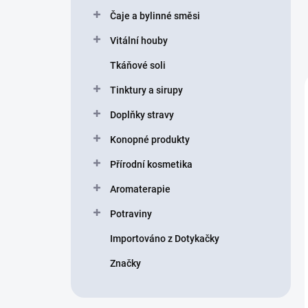
n
Čaje a bylinné směsi
í
p
Vitální houby
a
n
Tkáňové soli
e
Tinktury a sirupy
l
Doplňky stravy
Konopné produkty
Přírodní kosmetika
Aromaterapie
Potraviny
Importováno z Dotykačky
Značky