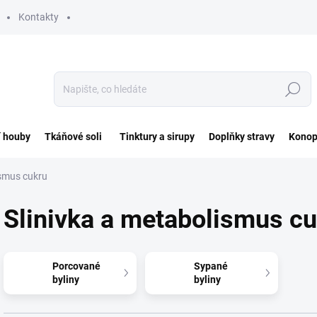
Kontakty
Hledat
í houby
Tkáňové soli
Tinktury a sirupy
Doplňky stravy
Konop
ismus cukru
Slinivka a metabolismus c
Porcované
Sypané
byliny
byliny