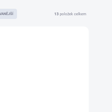
13
položek celkem
VANĚJŠÍ
170315
GRE125077
KLADEM
SKLADEM
květ
Grešík Borůvka nať
 čaj
50 g
60 Kč