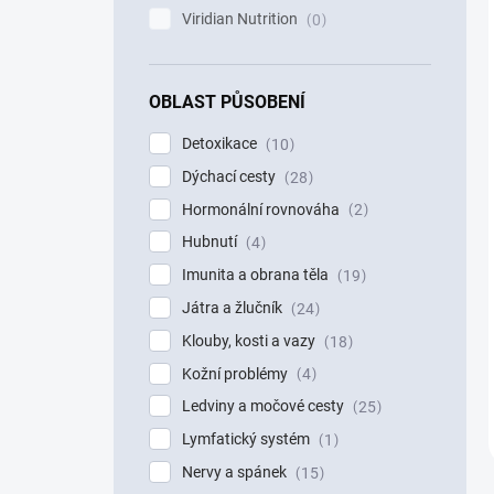
Viridian Nutrition
0
OBLAST PŮSOBENÍ
Detoxikace
10
Dýchací cesty
28
Hormonální rovnováha
2
Hubnutí
4
Imunita a obrana těla
19
Játra a žlučník
24
Klouby, kosti a vazy
18
Kožní problémy
4
Ledviny a močové cesty
25
Lymfatický systém
1
Nervy a spánek
15