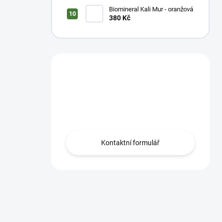
Biomineral Kali Mur - oranžová
380 Kč
Máte otázku?
Neváhejte se na nás
obrátit!
Kontaktní formulář