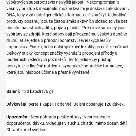
výběrových superpotravin nejvyšší jakosti. Nekompromisní a
vášnivý přístup k maximální možné kvalitě je doslova zakódován v
DNA, tedy v základní genetické informaci celé značky! Jednotlivé
produkty obsahují pouze čistou směs aktivních složek, to vše bez
obsahu balastních aditiv, pojiv a plnidel. Prémiové suroviny jsou
vybírány ze zdrojů, které odpovídají přirozenému výskytu daného
druhu, ať se jedná o přírodní bohatství severských lesů v
Laponsku a Finsku, nebo další špičkové lokality po celé zeměkouli.
Celkový etický koncept značky vychází z propojení přírody a
moderních vědeckých poznatků. Tento jedinečný přístup
poskytuje jedinečné nutriční a synergické botanické formulace,
které jsou hluboce účinné a přesně vyvážené.
Balení:
120 kapslí (76 g)
Dávkování:
berte 1 kapsli 1x denně. Balení obsahuje 120 dávek.
Upozornění:
Není náhrada pestré stravy. Nepřekračujte
doporučenou dávku. Skladujte v suchu, chladu, mimo dosah dětí.
Chraňte před světlem.