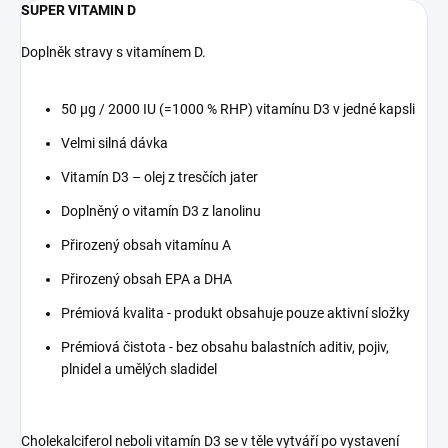
SUPER VITAMIN D
Doplněk stravy s vitamínem D.
50 µg / 2000 IU (=1000 % RHP) vitamínu D3 v jedné kapsli
Velmi silná dávka
Vitamín D3 – olej z tresčích jater
Doplněný o vitamín D3 z lanolinu
Přirozený obsah vitamínu A
Přirozený obsah EPA a DHA
Prémiová kvalita - produkt obsahuje pouze aktivní složky
Prémiová čistota - bez obsahu balastních aditiv, pojiv,
plnidel a umělých sladidel
Cholekalciferol neboli vitamín D3 se v těle vytváří po vystavení