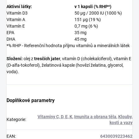
Aktivní látky:
v 1 kapsli (% RHP*)
Vitamín D3
50 µg / 2000 IU (1000 %)
Vitamín A
151 µg (19 %)
Vitamín E
0,7 mg (6 %)
EPA
35 mg
DHA
45 mg
*% RHP - Referenční hodnota příjmu vitamínů a minerálních látek
Složení:
olej z
tresčích jater
, vitamín D (cholekalciferol), vitamín E
(D-alfa-tokoferol), želatinová kapsle (hovězí želatina, glycerol,
voda).
Doplňkové parametry
Vitamíny C, D, E, K
,
Imunita a obrana těla
,
Klouby,
Kategorie
:
kosti a vazy
EAN
:
6430039223462