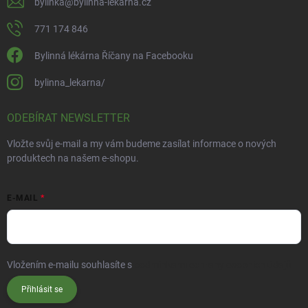
bylinka
@
bylinna-lekarna.cz
771 174 846
Bylinná lékárna Říčany na Facebooku
bylinna_lekarna/
ODEBÍRAT NEWSLETTER
Vložte svůj e-mail a my vám budeme zasílat informace o nových
produktech na našem e-shopu.
E-MAIL
Vložením e-mailu souhlasíte s
podmínkami ochrany osobních údajů
Přihlásit se