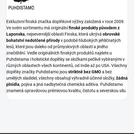
Exkluzivní finská značka doplňkové výživy založená v roce 2009.
Ve svém sortimentu má originální
finské produkty původem z
Laponska
, nejsevernější oblasti Finska, která ukrývá
obrovské
bohatství nedotčené přírody
v podobě hlubokých jehličnatých
lesů, které jsou daleko od průmyslových oblastí a jiného
znečištění. Vedle originálních finských produktů najdete u
Puhdistama i holistické doplňky se složkami pečlivě vybíranými v
různých oblastech všech kontinentů, od Indie až po USA. Všechny
doplňky značky Puhdistamo jsou
striktně bez GMO
a bez
umělých sladidel, všechny obsahují výhradně účinné složky,
žádná
plnidla
, pojiva a jiná nadbytečná chemická aditiva. Puhdistamo
znamená opravdovou prémiovou kvalitu, čistotu a severskou sílu.