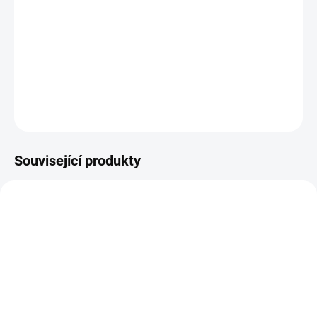
(=1000 % RHP) vitamínu D3 v jedné kapsli Velmi silná dávka
Vitamín D3 – olej z tresčích jater Doplněný o vitamín D3 z lanolinu
Přirozený obsah vitamínu A Přirozený obsah EPA a DHA
Prémiová kvalita - produkt obsahuje pouze aktivní složky...
DETAILNÍ INFORMACE
ZEPTAT SE
Související produkty
SKLADEM
SKLADEM