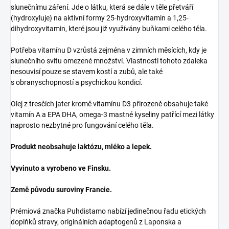
slunečnímu záření. Jde o látku, která se dále v těle přetváří
(hydroxyluje) na aktivní formy 25-hydroxyvitamin a 1,25-
dihydroxyvitamin, které jsou již využívány buňkami celého těla.
Potřeba vitamínu D vzrůstá zejména v zimních měsících, kdy je
slunečního svitu omezené množství. Vlastnosti tohoto zdaleka
nesouvisí pouze se stavem kostí a zubů, ale také
s obranyschopností a psychickou kondicí.
Olej z tresčích jater kromě vitamínu D3 přirozeně obsahuje také
vitamín A a EPA DHA, omega-3 mastné kyseliny patřící mezi látky
naprosto nezbytné pro fungování celého těla.
Produkt neobsahuje laktózu, mléko a lepek.
Vyvinuto a vyrobeno ve Finsku.
Země původu suroviny Francie.
Prémiová značka Puhdistamo nabízí jedinečnou řadu etických
doplňků stravy, originálních adaptogenů z Laponska a