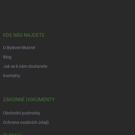
Z
á
p
a
t
í
KDE NÁS NAJDETE
O Bylinné lékárně
Blog
Jak se k nám dostanete
Kontakty
ZÁKONNÉ DOKUMENTY
Obchodní podmínky
Ochrana osobních údajů