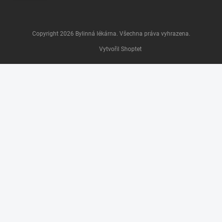
Copyright 2026
Bylinná lékárna
. Všechna práva vyhrazena.
Vytvořil Shoptet