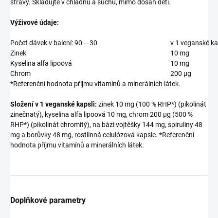
stravy. Skladujte v chladnu a suchu, mimo dosah dětí.
Výživové údaje:
Počet dávek v balení: 90 – 30
v 1 veganské ka
Zinek
10 mg
Kyselina alfa lipoová
10 mg
Chrom
200 µg
*Referenční hodnota příjmu vitamínů a minerálních látek.
Složení v 1 veganské kapsli:
zinek 10 mg (100 % RHP*) (pikolinát
zinečnatý), kyselina alfa lipoová 10 mg, chrom 200 µg (500 %
RHP*) (pikolinát chromitý), na bázi vojtěšky 144 mg, spiruliny 48
mg a borůvky 48 mg, rostlinná celulózová kapsle. *Referenční
hodnota příjmu vitamínů a minerálních látek.
Doplňkové parametry