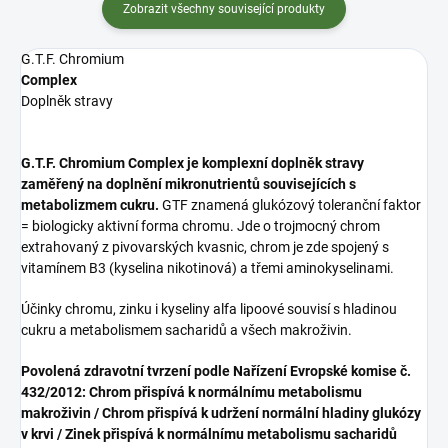
Zobrazit všechny související produkty
G.T.F. Chromium
Complex
Doplněk stravy
G.T.F. Chromium Complex je komplexní doplněk stravy
zaměřený na
doplnění mikronutrientů souvisejících s
metabolizmem cukru.
GTF znamená glukózový toleranční faktor
= biologicky aktivní forma chromu. Jde o trojmocný chrom
extrahovaný z pivovarských kvasnic, chrom je zde spojený s
vitamínem B3 (kyselina nikotinová) a třemi aminokyselinami.
Účinky chromu, zinku i kyseliny alfa lipoové souvisí s hladinou
cukru a metabolismem sacharidů a všech makroživin.
Povolená zdravotní tvrzení podle Nařízení Evropské komise č.
432/2012: Chrom přispívá k normálnímu metabolismu
makroživin / Chrom přispívá k udržení normální hladiny glukózy
v krvi / Zinek přispívá k normálnímu metabolismu sacharidů