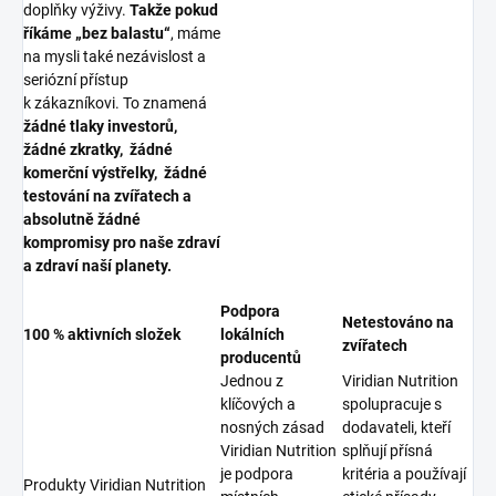
doplňky výživy.
Takže pokud
říkáme „bez balastu“
, máme
na mysli také nezávislost a
seriózní přístup
k zákazníkovi. To znamená
žádné tlaky investorů,
žádné zkratky, žádné
komerční výstřelky, žádné
testování na zvířatech a
absolutně žádné
kompromisy pro naše zdraví
a zdraví naší planety.
Podpora
Netestováno na
100 % aktivních složek
lokálních
zvířatech
producentů
Jednou z
Viridian Nutrition
klíčových a
spolupracuje s
nosných zásad
dodavateli, kteří
Viridian Nutrition
splňují přísná
je podpora
kritéria a používají
Produkty Viridian Nutrition