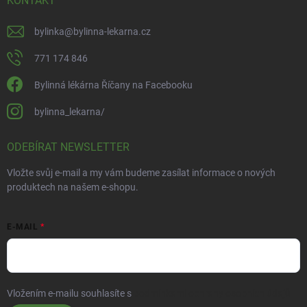
KONTAKT
bylinka
@
bylinna-lekarna.cz
771 174 846
Bylinná lékárna Říčany na Facebooku
bylinna_lekarna/
ODEBÍRAT NEWSLETTER
Vložte svůj e-mail a my vám budeme zasílat informace o nových
produktech na našem e-shopu.
E-MAIL
Vložením e-mailu souhlasíte s
podmínkami ochrany osobních údajů