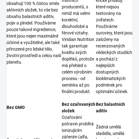
místních
etické přísady,
obsahují 100 % čistou směs
producentů, s
které nejsou
aktivních složek, to vše bez
nimiž má velmi
testovány na
obsahu balastních aditiv,
korektní,
zvířatech.
pojiv a plnidel. Používáme
dlouhodobé a
Používáme
pouze takové ingredience,
férové vztahy.
suroviny, které jsou
které jsou nejen maximálně
Viridian Nutrition
založeny na
účinné a využitelné, ale také
tak garantuje
recenzovaných
přirozené pro lidské tělo,
kvalitu svých
vědeckých studiích
životní prostředí a celou naši
doplňků, protože
a pochází z
planetu.
má přehled o
nejlepších
celém výrobním
dostupných
procesu - od
bioklimatických
semínka až po
podmínek pro
finální produkt.
optimální účinek.
Bez ozařovaných
Bez balastních
Bez GMO
složek
aditiv
Ozařování
potravin probíhá
Žádná umělá
ionizujícím
sladidla, umělá
zářením (alfa,