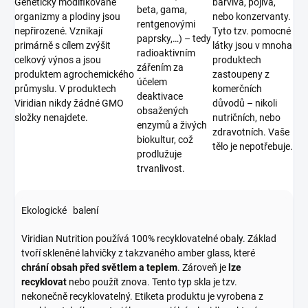
Geneticky modifikované
barviva, pojiva,
beta, gama,
organizmy a plodiny jsou
nebo konzervanty.
rentgenovými
nepřirozené. Vznikají
Tyto tzv. pomocné
paprsky,…) – tedy
primárně s cílem zvýšit
látky jsou v mnoha
radioaktivním
celkový výnos a jsou
produktech
zářením za
produktem agrochemického
zastoupeny z
účelem
průmyslu. V produktech
komerčních
deaktivace
Viridian nikdy žádné GMO
důvodů – nikoli
obsažených
složky nenajdete.
nutričních, nebo
enzymů a živých
zdravotních. Vaše
biokultur, což
tělo je nepotřebuje.
prodlužuje
trvanlivost.
Ekologické balení
Viridian Nutrition používá 100% recyklovatelné obaly. Základ
tvoří skleněné lahvičky z takzvaného amber glass, které
chrání obsah před světlem a teplem
. Zároveň je
lze
recyklovat
nebo použít znova. Tento typ skla je tzv.
nekonečně recyklovatelný. Etiketa produktu je vyrobena z