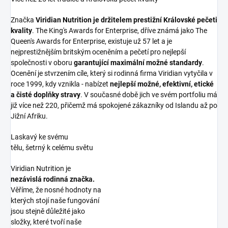
Značka
Viridian Nutrition je držitelem prestižní Královské pečeti
kvality
. The King's Awards for Enterprise, dříve známá jako The
Queen's Awards for Enterprise, existuje už 57 let a je
nejprestižnějším britským oceněním a pečetí pro nejlepší
společnosti v oboru
garantující maximální možné standardy
.
Ocenění je stvrzením cíle, který si rodinná firma Viridian vytyčila v
roce 1999, kdy vznikla - nabízet
nejlepší možné, efektivní, etické
a čisté doplňky stravy
. V současné době jich ve svém portfoliu má
již více než 220, přičemž má spokojené zákazníky od Islandu až po
Jižní Afriku.
Laskavý ke svému
tělu, šetrný k celému světu
Viridian Nutrition je
nezávislá rodinná značka.
Věříme, že nosné hodnoty na
kterých stojí naše fungování
jsou stejně důležité jako
složky, které tvoří naše