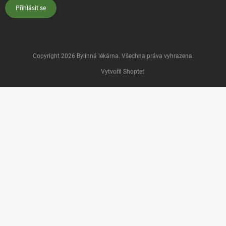
Přihlásit se
Copyright 2026
Bylinná lékárna
. Všechna práva vyhrazena.
Vytvořil Shoptet