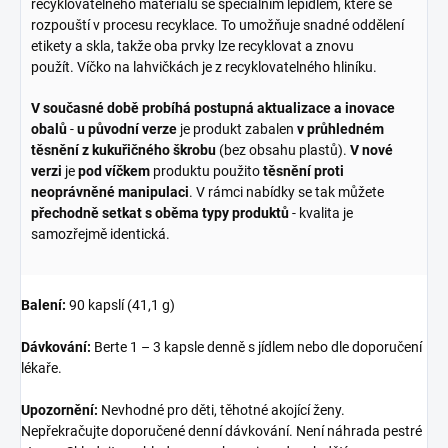
recyklovatelného materiálu se speciálním lepidlem, které se
rozpouští v procesu recyklace. To umožňuje snadné oddělení
etikety a skla, takže oba prvky lze recyklovat a znovu
použít. Víčko na lahvičkách je z recyklovatelného hliníku.
V současné době probíhá postupná aktualizace a inovace
obalů
-
u původní verze
je produkt zabalen
v průhledném
těsnění z kukuřičného škrobu
(bez obsahu plastů).
V nové
verzi
je
pod víčkem
produktu použito
těsnění proti
neoprávněné manipulaci
. V rámci nabídky se tak můžete
přechodně setkat s oběma typy produktů
- kvalita je
samozřejmě identická.
Balení:
90 kapslí (41,1 g)
Dávkování:
Berte 1 – 3 kapsle denně s jídlem nebo dle doporučení
lékaře.
Upozornění:
Nevhodné pro děti, těhotné akojící ženy.
Nepřekračujte doporučené denní dávkování. Není náhrada pestré