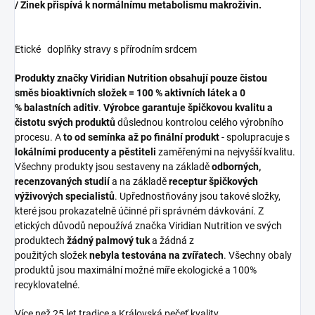
/ Zinek přispívá k normálnímu metabolismu makroživin.
Etické doplňky stravy s přírodním srdcem
Produkty značky Viridian Nutrition obsahují pouze čistou
směs bioaktivních složek = 100 % aktivních látek a 0
% balastních aditiv
.
Výrobce garantuje špičkovou kvalitu a
čistotu svých produktů
důslednou kontrolou celého výrobního
procesu. A
to od semínka až po finální produkt
- spolupracuje s
lokálními producenty a pěstiteli
zaměřenými na nejvyšší kvalitu.
Všechny produkty jsou sestaveny na základě
odborných,
recenzovaných studií
a na základě
receptur špičkových
výživových specialistů
. Upřednostňovány jsou takové složky,
které jsou prokazatelně účinné při správném dávkování. Z
etických důvodů nepoužívá značka Viridian Nutrition ve svých
produktech
žádný palmový tuk
a žádná z
použitých složek
nebyla testována na zvířatech
. Všechny obaly
produktů jsou maximální možné míře ekologické a 100%
recyklovatelné.
Více než 25 let tradice a Královská pečeť kvality