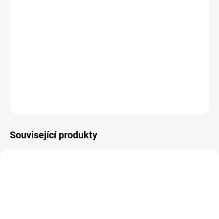
G.T.F. Chromium Complex Doplněk stravy G.T.F. Chromium
Complex je komplexní doplněk stravy zaměřený na doplnění
mikronutrientů souvisejících s metabolizmem cukru. GTF
znamená glukózový toleranční faktor = biologicky aktivní
forma chromu. Jde o trojmocný chrom extrahovaný z
pivovarských kvasnic, c...
DETAILNÍ INFORMACE
ZEPTAT SE
Související produkty