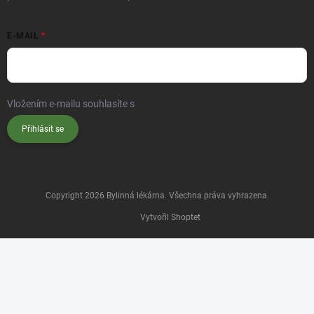
E-MAIL
Vložením e-mailu souhlasíte s
podmínkami ochrany osobních údajů
Přihlásit se
Copyright 2026
Bylinná lékárna
. Všechna práva vyhrazena.
Vytvořil Shoptet