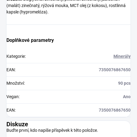
(malát) zinečnatý, rýžová mouka, MCT olej (z kokosu), rostlinná
kapsle (hypromelóza).
Doplňkové parametry
Kategorie
:
Minerály
EAN
:
7350076867650
Množství
:
90 pcs
Vegan
:
Ano
EAN
:
7350076867650
Diskuze
Buďte první, kdo napíše příspěvek k této položce.