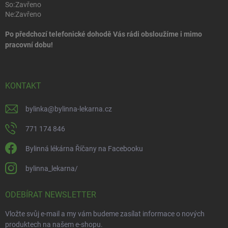
So:
Zavřeno
Ne:
Zavřeno
Po předchozí telefonické dohodě Vás rádi obsloužíme i mimo
pracovní dobu!
KONTAKT
bylinka
@
bylinna-lekarna.cz
771 174 846
Bylinná lékárna Říčany na Facebooku
bylinna_lekarna/
ODEBÍRAT NEWSLETTER
Vložte svůj e-mail a my vám budeme zasílat informace o nových
produktech na našem e-shopu.