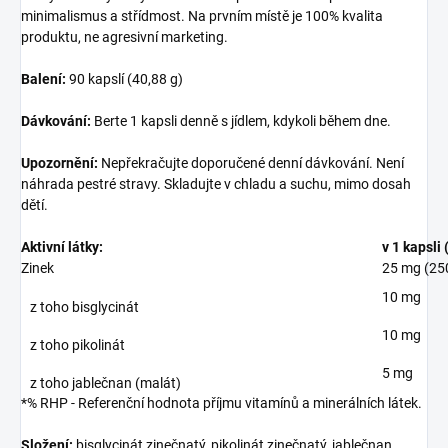
minimalismus a střídmost. Na prvním místě je 100% kvalita
produktu, ne agresivní marketing.
Balení:
90 kapslí (40,88 g)
Dávkování:
Berte 1 kapsli denně s jídlem, kdykoli během dne.
Upozornění:
Nepřekračujte doporučené denní dávkování. Není
náhrada pestré stravy. Skladujte v chladu a suchu, mimo dosah
dětí.
Aktivní látky:
v 1 kapsli
Zinek
25 mg (25
10 mg
z toho bisglycinát
10 mg
z toho pikolinát
5 mg
z toho jablečnan (malát)
*% RHP - Referenční hodnota příjmu vitamínů a minerálních látek.
Složení:
bisglycinát zinečnatý, pikolinát zinečnatý, jablečnan