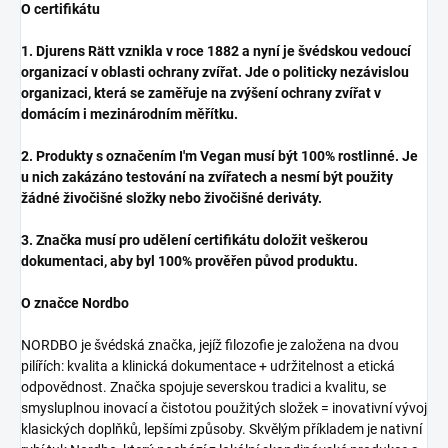
O certifikátu
1. Djurens Rätt vznikla v roce 1882 a nyní je švédskou vedoucí
organizací v oblasti ochrany zvířat. Jde o politicky nezávislou
organizaci, která se zaměřuje na zvýšení ochrany zvířat v
domácím i mezinárodním měřítku.
2. Produkty s označením I'm Vegan musí být 100% rostlinné. Je
u nich zakázáno testování na zvířatech a nesmí být použity
žádné živočišné složky nebo živočišné deriváty.
3. Značka musí pro udělení certifikátu doložit veškerou
dokumentaci, aby byl 100% prověřen původ produktu.
O značce Nordbo
NORDBO je švédská značka, jejíž filozofie je založena na dvou
pilířích: kvalita a klinická dokumentace + udržitelnost a etická
odpovědnost. Značka spojuje severskou tradici a kvalitu, se
smysluplnou inovací a čistotou použitých složek = inovativní vývoj
klasických doplňků, lepšími způsoby. Skvělým příkladem je nativní