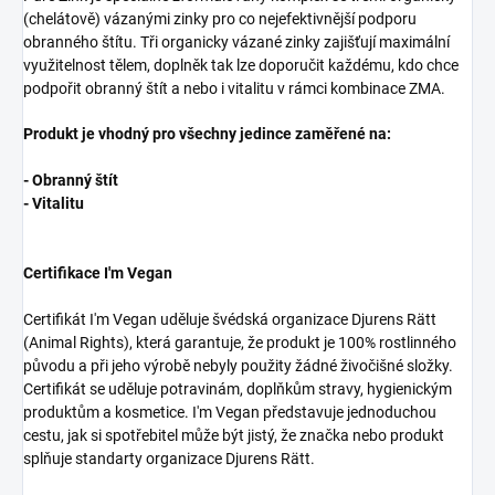
(chelátově) vázanými zinky pro co nejefektivnější podporu
obranného štítu. Tři organicky vázané zinky zajišťují maximální
využitelnost tělem, doplněk tak lze doporučit každému, kdo chce
podpořit obranný štít a nebo i vitalitu v rámci kombinace ZMA.
Produkt je vhodný pro všechny jedince zaměřené na:
- Obranný štít
- Vitalitu
Certifikace I'm Vegan
Certifikát I'm Vegan uděluje švédská organizace Djurens Rätt
(Animal Rights), která garantuje, že produkt je 100% rostlinného
původu a při jeho výrobě nebyly použity žádné živočišné složky.
Certifikát se uděluje potravinám, doplňkům stravy, hygienickým
produktům a kosmetice. I'm Vegan představuje jednoduchou
cestu, jak si spotřebitel může být jistý, že značka nebo produkt
splňuje standarty organizace Djurens Rätt.