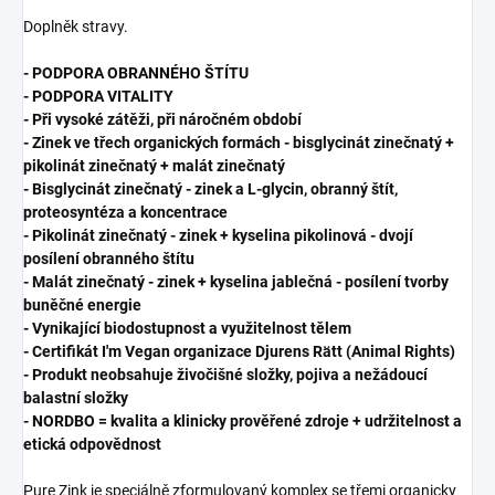
Doplněk stravy.
- PODPORA OBRANNÉHO ŠTÍTU
- PODPORA VITALITY
- Při vysoké zátěži, při náročném období
- Zinek ve třech organických formách - bisglycinát zinečnatý +
pikolinát zinečnatý + malát zinečnatý
- Bisglycinát zinečnatý - zinek a L-glycin, obranný štít,
proteosyntéza a koncentrace
- Pikolinát zinečnatý - zinek + kyselina pikolinová - dvojí
posílení obranného štítu
- Malát zinečnatý - zinek + kyselina jablečná - posílení tvorby
buněčné energie
- Vynikající biodostupnost a využitelnost tělem
- Certifikát I'm Vegan organizace Djurens Rätt (Animal Rights)
- Produkt neobsahuje živočišné složky, pojiva a nežádoucí
balastní složky
- NORDBO = kvalita a klinicky prověřené zdroje + udržitelnost a
etická odpovědnost
Pure Zink je speciálně zformulovaný komplex se třemi organicky