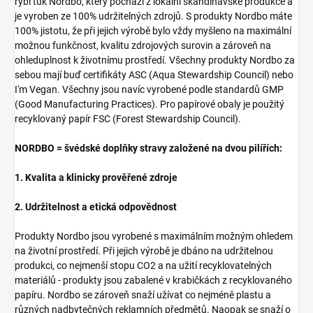
rybí tuk Nordbo, který pochází z lokální skandinávské produkce a
je vyroben ze 100% udržitelných zdrojů.
S produkty Nordbo máte
100% jistotu, že při jejich výrobě bylo vždy myšleno na maximální
možnou funkčnost, kvalitu zdrojových surovin a zároveň na
ohleduplnost k životnímu prostředí. Všechny produkty Nordbo za
sebou mají buď certifikáty ASC (Aqua Stewardship Council) nebo
I'm Vegan. Všechny jsou navíc vyrobené podle standardů GMP
(Good Manufacturing Practices). Pro papírové obaly je použitý
recyklovaný papír FSC (Forest Stewardship Council).
NORDBO = švédské doplňky stravy založené na dvou pilířích:
1. Kvalita a klinicky prověřené zdroje
2. Udržitelnost a etická odpovědnost
Produkty Nordbo jsou vyrobené s maximálním možným ohledem
na životní prostředí. Při jejich výrobě je dbáno na udržitelnou
produkci, co nejmenší stopu CO2 a na užití recyklovatelných
materiálů - produkty jsou zabalené v krabičkách z recyklovaného
papíru. Nordbo se zároveň snaží užívat co nejméně plastu a
různých nadbytečných reklamních předmětů. Naopak se snaží o