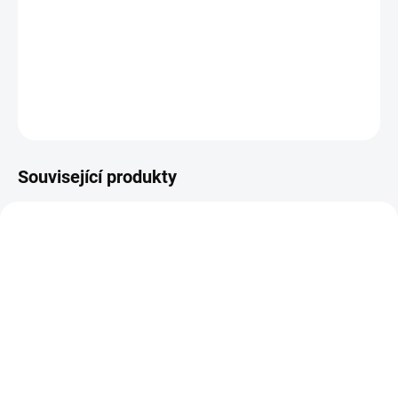
Zinek ve třech organických formách - bisglycinát zinečnatý +
pikolinát zinečnatý + malát zinečnatý- Bisglycinát zinečnatý -
zinek a L-glycin, obranný štít, proteosyntéza a koncentrace- Piko...
DETAILNÍ INFORMACE
ZEPTAT SE
Související produkty
SKLADEM DO 3 DNŮ
SKLADEM
Ekolife Natura Liposomal
MycoMedica Acerola 90