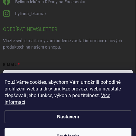
Bylinná lékárna Říčany na Facebooku
bylinna_lekarna/
ODEBÍRAT NEWSLETTER
Vložte svůj e-mail a my vám budeme zasílat informace o nových
produktech na našem e-shopu.
E-MAIL
Používáme cookies, abychom Vám umožnili pohodlné
prohlížení webu a díky analýze provozu webu neustále
Vložením e-mailu souhlasíte s
podmínkami ochrany osobních údajů
zlepšovali jeho funkce, výkon a použitelnost.
Více
informací
Přihlásit se
Nastavení
Copyright 2026
Bylinná lékárna
. Všechna práva vyhrazena.