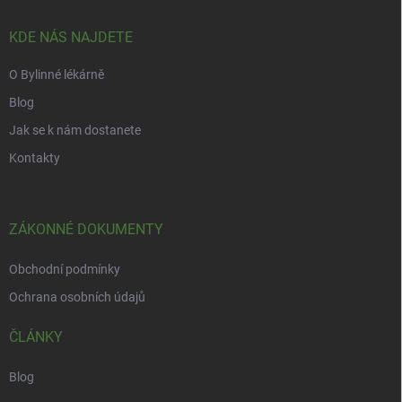
r
t
v
í
KDE NÁS NAJDETE
k
y
O Bylinné lékárně
v
ý
Blog
p
i
Jak se k nám dostanete
s
Kontakty
u
ZÁKONNÉ DOKUMENTY
Obchodní podmínky
Ochrana osobních údajů
ČLÁNKY
Blog