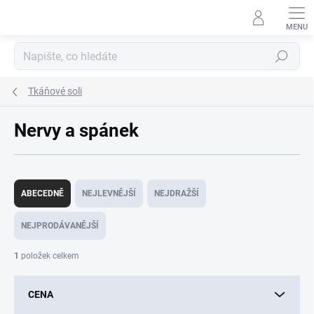
Přejít
na
obsah
Hledat
Tkáňové soli
Nervy a spánek
Ř
a
ABECEDNĚ
NEJLEVNĚJŠÍ
NEJDRAŽŠÍ
z
e
NEJPRODÁVANĚJŠÍ
n
í
1
položek celkem
p
r
CENA
o