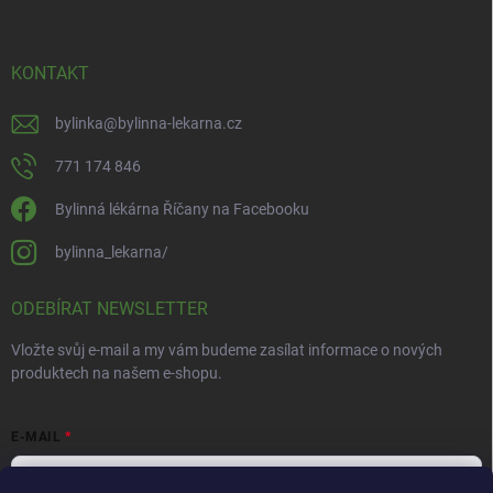
KONTAKT
bylinka
@
bylinna-lekarna.cz
771 174 846
Bylinná lékárna Říčany na Facebooku
bylinna_lekarna/
ODEBÍRAT NEWSLETTER
Vložte svůj e-mail a my vám budeme zasílat informace o nových
produktech na našem e-shopu.
E-MAIL