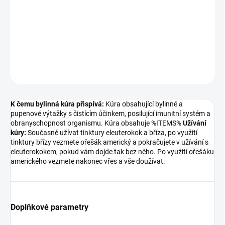
obranyschopnost organismu. Kúra obsahuje %ITEMS% Užívání
kúry: Současně užívat tinktury eleuterokok a bříza, po využití
tinktury břízy vezmete ořešák americký a pokračujete...
DETAILNÍ INFORMACE
ZEPTAT SE
K čemu bylinná kúra přispívá:
Kúra obsahující bylinné a
pupenové výtažky s čistícím účinkem, posilující imunitní systém a
obranyschopnost organismu. Kúra obsahuje %ITEMS%
Užívání
kúry:
Současně užívat tinktury eleuterokok a bříza, po využití
tinktury břízy vezmete ořešák americký a pokračujete v užívání s
eleuterokokem, pokud vám dojde tak bez něho. Po využití ořešáku
amerického vezmete nakonec vřes a vše doužívat.
Doplňkové parametry