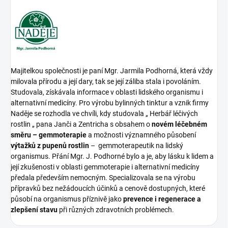
Majitelkou společnosti je paní Mgr. Jarmila Podhorná, která vždy
milovala přírodu a její dary, tak se její záliba stala i povoláním.
Studovala, získávala informace v oblasti lidského organismu i
alternativní medicíny. Pro výrobu bylinných tinktur a vznik firmy
Naděje se rozhodla ve chvíli, kdy studovala „ Herbář léčivých
rostlin „ pana Janči a Zentricha s obsahem o
novém léčebném
směru – gemmoterapie
a možnosti významného působení
výtažků z pupenů rostlin
– gemmoterapeutik na lidský
organismus. Přání Mgr. J. Podhorné bylo a je, aby lásku k lidem a
její zkušenosti v oblasti gemmoterapie i alternativní medicíny
předala především nemocným. Specializovala se na výrobu
přípravků bez nežádoucích účinků a cenově dostupných, které
působí na organismus příznivě jako
prevence i regenerace a
zlepšení stavu
při různých zdravotních problémech.