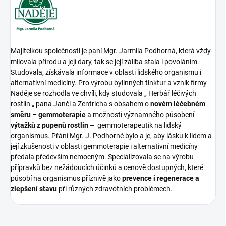
Majitelkou společnosti je paní Mgr. Jarmila Podhorná, která vždy
milovala přírodu a její dary, tak se její záliba stala i povoláním.
Studovala, získávala informace v oblasti lidského organismu i
alternativní medicíny. Pro výrobu bylinných tinktur a vznik firmy
Naděje se rozhodla ve chvíli, kdy studovala „ Herbář léčivých
rostlin „ pana Janči a Zentricha s obsahem o
novém léčebném
směru – gemmoterapie
a možnosti významného působení
výtažků z pupenů rostlin
– gemmoterapeutik na lidský
organismus. Přání Mgr. J. Podhorné bylo a je, aby lásku k lidem a
její zkušenosti v oblasti gemmoterapie i alternativní medicíny
předala především nemocným. Specializovala se na výrobu
přípravků bez nežádoucích účinků a cenově dostupných, které
působí na organismus příznivě jako
prevence i regenerace a
zlepšení stavu
při různých zdravotních problémech.