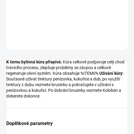
regeneruje cévní systém. Kúra obsahuje %ITEMS% Užívání kúry:
Současně užívat tinktury penízovka, kukuřice a dub, po využití
tinktury z dubu vezmete brusinku a pokračujete v...
DETAILNÍ INFORMACE
ZEPTAT SE
K čemu bylinná kúra přispívá:
Kúra celkově podporuje celý chod
trávicího procesu, zlepšuje problémy se zácpou a celkově
regeneruje cévní systém. Kúra obsahuje %ITEMS%
Užívání kúry:
Současně užívat tinktury penízovka, kukuřice a dub, po využití
tinktury z dubu vezmete brusinku a pokračujete v užívání s
penízovkou a kukuřicí. Po dobrání brusinky vezmete Koloben a
doberete dokonce.
Doplňkové parametry