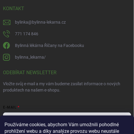
KONTAKT
bylinka
@
bylinna-lekarna.cz
771 174 846
Bylinná lékárna Říčany na Facebooku
bylinna_lekarna/
ODEBÍRAT NEWSLETTER
Vložte svůj e-mail a my vám budeme zasílat informace o nových
produktech na našem e-shopu.
E-MAIL
Používáme cookies, abychom Vám umožnili pohodlné
prohlížení webu a díky analýze provozu webu neustále