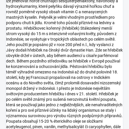
lze jmenovat hořce chutnající sesquiterpenlaktony, flavonoidy a
hydroxykumariny, které pelyňku dávají výrazně hořkou chuť a
rovněž poměrně vysoký obsah vitamin C a nenasycených
mastných kyselin. Pelyněk je velmi vhodným prostředkem pro
podporu chuti k jídlu. Kromě toho působí příznivě na ledviny a
prostatu. Hřebíčkovec kořenný (hřebíček) Stálezelený menší
strom vysoký do 15 m s intenzivně voňavými květy, původem z
Indonésie, se vyskytuje v tropických oblastech po celém světě.
Jeho použití je popsáno již v roce 200 před n.l., kdy vyslanci z
Jávy dodali hřebíček na čínský dvůr dynastie Han. Zde se hřebíček
obvykle držel v ústech, aby během audiencí u císaře parfémoval
dech. Během pozdního středověku se hřebíček v Evropě používal
ke konzervování a ochucování jídla. Pěstování hřebíčku bylo
téměř výhradně omezeno na Indonésii až do druhé polovině 18.
století, kdy jej Francouzi propašovali na ostrovy v Indickém
oceánu a do Nového světa, čímž prolomili dosavadní nizozemský
monopol držený v Indonésii. I přesto je Indonésie největším
světovým producentem hřebíčku i dnes v 21. století. Hřebíček je
po celém světě známý pro sušená nerozvinutá květní poupata,
která se používají jako jedno z nejběžnějších, ale nenahraditelných
koření a pro své příznivé účinky na lidský organismus se staly i
významnou surovinou pro výrobu různých podpůrných přípravků.
Poupata obsahují 15-20 % éterického oleje se složkami
acetyleugenol, pinen, vanilin, methylsalicylát či caryophyllen, dále