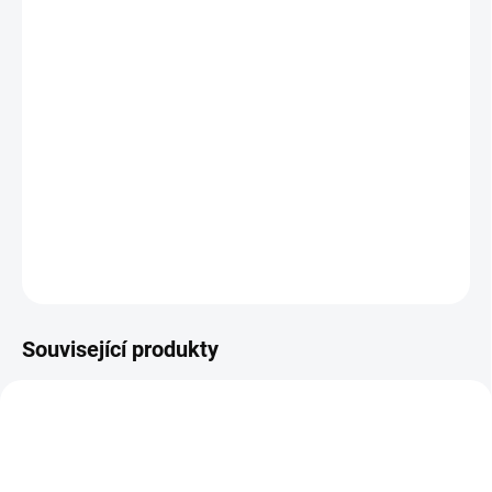
−
+
Přidat do košíku
K čemu přípravek přispívá: Tato unikátní kombinace pelyňku a
hřebíčku je bohatá na přírodní látky, které přinášejí mnohostranné
výhody pro naše tělo. Obsahuje látky, které podporují trávení,
zdraví ledvin a kardiovaskulární systém, a také příznivě ovlivňují
prostatu, dýchací cesty a sexuální funkce...
DETAILNÍ INFORMACE
ZEPTAT SE
Související produkty