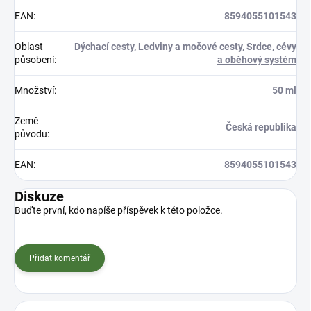
EAN
:
8594055101543
Oblast
Dýchací cesty
,
Ledviny a močové cesty
,
Srdce, cévy
působení
:
a oběhový systém
Množství
:
50 ml
Země
Česká republika
původu
:
EAN
:
8594055101543
Diskuze
Buďte první, kdo napíše příspěvek k této položce.
Přidat komentář