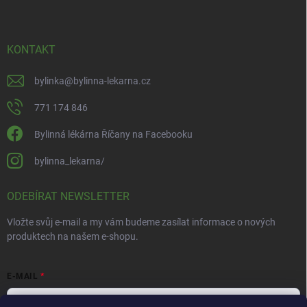
KONTAKT
bylinka
@
bylinna-lekarna.cz
771 174 846
Bylinná lékárna Říčany na Facebooku
bylinna_lekarna/
ODEBÍRAT NEWSLETTER
Vložte svůj e-mail a my vám budeme zasílat informace o nových
produktech na našem e-shopu.
E-MAIL