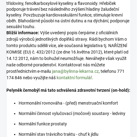
třísloviny, fenolkarboxylové kyseliny a flavonoidy. Hřebíček
podporuje trávení bez následného zvýšení hladiny žaludeční
kyseliny. Povzbuzuje kardiovaskulární funkce, stimuluje krevní
oběh. Blahodárně působí na ústní dutinu a na dýchání, podporuje
sexuální touhu.
Bližší informace:
Výše uvedený popis čerpáme z oficiálních
zdrojů výrobců jednotlivých doplňků stravy. Rádi bychom Vám o
tomto produktu sdělili více, ale současná legislativa tj. NAŘÍZENÍ
KOMISE (EU) č. 432/2012 (ze dne 16.května 2012), které platí od
14.12 2012, nám to bohužel neumožňuje. Neváhejte však využít
naše odborné poradenství. Kontaktovat nás můžete
prostřednictvím e-mailu
jana@bylinna-lekarna.cz
, telefonu 771
174 846 nebo využijte náš
kontaktní formulář
.
Pelyněk černobýl má tato schválená zdravotní tvrzení (on-hold):
Hormonální rovnováha - (před) menstruační komfort
Normální činnost vylučovací (močové) soustavy - ledviny
Normální funkce prostaty
Normální stav trávicího traktu - chuť k jídlu