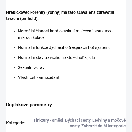
Hřebíčkovec kořenný (vonný) má tato schválená zdravotní
tvrzení (on-hold):
Normální činnost kardiovaskulární (cévní) soustavy -
mikrocirkulace
Normální funkce dýchacího (respiračního) systému
Normální stav trávicího traktu - chuť k jídlu
Sexuální zdraví
Vlastnost - antioxidant
Doplňkové parametry
Tinktury - směsi
,
Dýchací cesty
,
Ledviny a močové
Kategorie
:
cesty
,
Zobrazit další kategorie