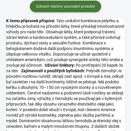
organick...
Zobrazit všechny související produkty
K čemu přípravek přispívá:
Tato unikátní kombinace pelyňku a
hřebíčku je bohatá na přírodní látky, které přinášejí mnohostranné
výhody pro naše tělo. Obsahuje látky, které podporují trávení,
zdraví ledvin a kardiovaskulární systém, a také příznivě ovlivňují
prostatu, dýchací cesty a sexuální funkce. Kombinace s
betaglukanem dodává další podporu imunitnímu systému a
zlepšuje celkovou vitalitu. Doporučuje se užívat společně s
ořešákem americkým, což posiluje synergické účinky této směsi a
zvyšuje její účinnost.
Užívání tinktury:
Po protřepání 20 kapek 3x
za den.
Zajímavosti o použitých bylinkách:
Pelyněk černobýl Je
původní rostlinou rumišť, okrajů cest apod. v Evropě a Asii, odkud
byl zavlečen i na další kontinenty, běžně se pěstuje. Má podobu
keříku s dlouhými, 70–150 cm vysokými stonky a s rozvětveným
oddenkem. Čerstvé nadzemní a podzemní části rostliny se sklízejí
na začátku zimy, výtažky z černobýlu se používají jak v bylinných
přípravcích, tak díky obsahu výrazného éterického oleje jako
koření. V poslední době slouží v Evropě, Asii i Severní Americe
rovněž při výrobě kosmetiky, zejména jako složka parfémů a
mýdel. Dominantní obsahovou látkou černobýlu je éterický olej s
cineolem, kafrem a malým množstvím thujonu. Z dalších složek