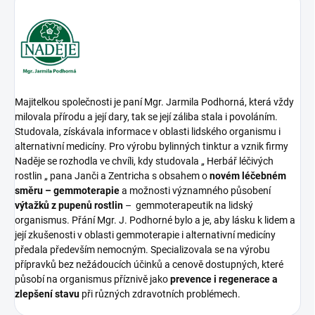
Majitelkou společnosti je paní Mgr. Jarmila Podhorná, která vždy
milovala přírodu a její dary, tak se její záliba stala i povoláním.
Studovala, získávala informace v oblasti lidského organismu i
alternativní medicíny. Pro výrobu bylinných tinktur a vznik firmy
Naděje se rozhodla ve chvíli, kdy studovala „ Herbář léčivých
rostlin „ pana Janči a Zentricha s obsahem o
novém léčebném
směru – gemmoterapie
a možnosti významného působení
výtažků z pupenů rostlin
– gemmoterapeutik na lidský
organismus. Přání Mgr. J. Podhorné bylo a je, aby lásku k lidem a
její zkušenosti v oblasti gemmoterapie i alternativní medicíny
předala především nemocným. Specializovala se na výrobu
přípravků bez nežádoucích účinků a cenově dostupných, které
působí na organismus příznivě jako
prevence i regenerace a
zlepšení stavu
při různých zdravotních problémech.