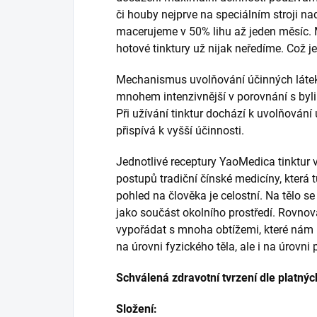
či houby nejprve na speciálním stroji na
macerujeme v 50% lihu až jeden měsíc.
hotové tinktury už nijak neředíme. Což je
Mechanismus uvolňování účinných látek 
mnohem intenzivnější v porovnání s byli
Při užívání tinktur dochází k uvolňování ú
přispívá k vyšší účinnosti.
Jednotlivé receptury YaoMedica tinktur 
postupů tradiční čínské medicíny, která tu
pohled na člověka je celostní. Na tělo s
jako součást okolního prostředí. Rovnová
vypořádat s mnoha obtížemi, které nám p
na úrovni fyzického těla, ale i na úrovni
Schválená zdravotní tvrzení dle platnýc
Složení: