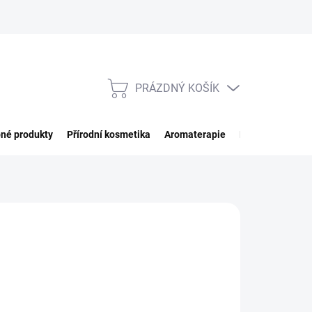
PRÁZDNÝ KOŠÍK
NÁKUPNÍ
KOŠÍK
né produkty
Přírodní kosmetika
Aromaterapie
Potraviny
Imp