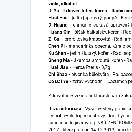
voda, alkohol
Di Yu - krkavec toten, kořen - Radix sa
Huai Hua -
jerlín japonský, poupě
-
Flos 
Di Huang -
rehmanie lepkavá, upravený k
Huang Qin -
šišák bajkalský, kořen - Rad.
Zi Cai -
prorokovka krascovitá - Rad. arn
Chen Pi -
mandarinka obecná, kůra plodu -
Ku Shen -
jerlín žlutavý, kořen - Rad. so
Sheng Ma -
škumpa smrdutá, kořen - Rad
Huai Jiao -
Herba Pteris - 3,7g
Chi Shao -
pivoňka bělokvětá - Ra. paeon
Ce Bai Ye -
zerav východní - Cacumen pla
Zdravotní tvrzení o tinkturách nám zakaz
Bližší informace:
Výše uvedený popis čer
jednotlivých doplňků stravy. Rádi bycho
současná legislativa tj. NAŘÍZENÍ KOMI
2012), které platí od 14.12 2012, nám 