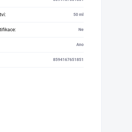
ví
:
50 ml
tifikace
:
Ne
Ano
8594167651851