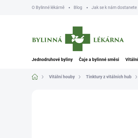
Přejít
O Bylinné lékárně
Blog
Jak se k nám dostanete
na
obsah
Jednodruhové byliny
Čaje a bylinné směsi
Vitáln
Domů
Vitální houby
Tinktury z vitálních hub
Neohodnoceno
Podrobnosti hodn