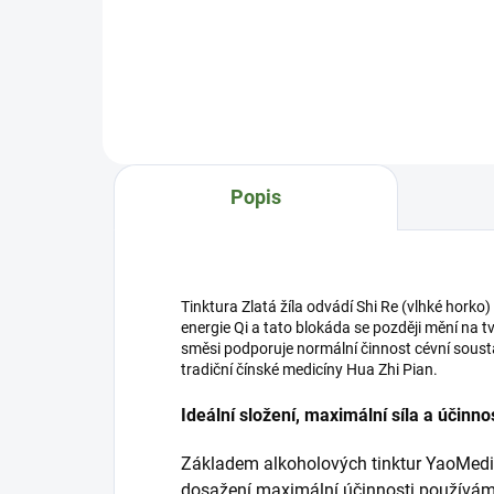
celkovou Qi (energii), je vhodná u
harm
únav a vyčerpání, podporuje
(Žal
paměť. Harmonizuje duševní stav,
har
výkon, koncentraci, koordinaci,
met
uvolňuje stres. Zlepšuje kognitivní
(vlh
a duševní výkonnost. Podporuje
(ho
vitalitu a sexuální zdraví. Ideální
civi
složení, maximální síla a účinnost
toni
Popis
Zák...
(Led
maxi
Tinktura Zlatá žíla odvádí Shi Re (vlhké horko)
energie Qi a tato blokáda se později mění na 
směsi podporuje normální činnost cévní sousta
tradiční čínské medicíny Hua Zhi Pian.
Ideální složení, maximální síla a účinno
Základem alkoholových tinktur YaoMedic
dosažení maximální účinnosti používáme 