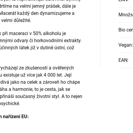
drtíme na velmi jemný prášek, dále je
 Macerát každý den dynamizujeme a
Množst
 velmi důležité.
Bio cer
při maceraci v 50% alkoholu je
nnými odvary či horkovodními extrakty.
Vegan
:
činných látek již v dutině ústní, což
EAN
:
vycházejí ze zkušeností a ověřených
 existuje už více jak 4 000 let. Její
e dívá jako na celek a zároveň ho chápe
ha a harmonie, to je cesta, jak se
řináší současný životní styl. A to nejen
 psychické.
h nařízení EU: