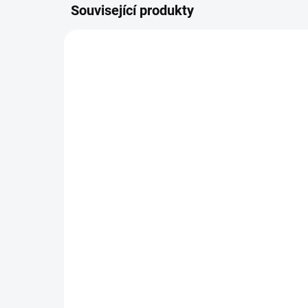
Související produkty
MYC027T
SKLADEM DO 2 DNŮ
MycoMedica 027 - Ren
My
Shen
Ma
490 Kč
29
Do košíku
Tinktura z ženšenu posiluje
Tink