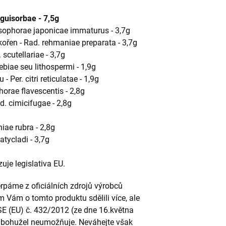
nguisorbae - 7,5g
sophorae japonicae immaturus - 3,7g
ořen - Rad. rehmaniae preparata - 3,7g
 scutellariae - 3,7g
ebiae seu lithospermi - 1,9g
 Per. citri reticulatae - 1,9g
phorae flavescentis - 2,8g
. cimicifugae - 2,8g
iae rubra - 2,8g
tycladi - 3,7g
uje legislativa EU.
páme z oficiálních zdrojů výrobců
m Vám o tomto produktu sdělili více, ale
SE (EU) č. 432/2012 (ze dne 16.května
to bohužel neumožňuje. Neváhejte však