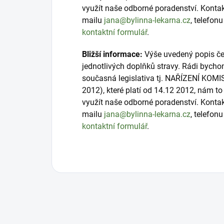
využít naše odborné poradenství. Konta
mailu
jana@bylinna-lekarna.cz
, telefon
kontaktní formulář
.
Bližší informace:
Výše uvedený popis čer
jednotlivých doplňků stravy. Rádi bycho
současná legislativa tj. NAŘÍZENÍ KOMI
2012), které platí od 14.12 2012, nám 
využít naše odborné poradenství. Konta
mailu
jana@bylinna-lekarna.cz
, telefon
kontaktní formulář
.