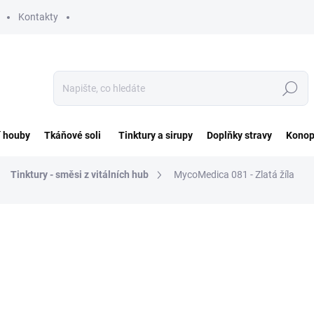
Kontakty
Hledat
í houby
Tkáňové soli
Tinktury a sirupy
Doplňky stravy
Konop
Tinktury - směsi z vitálních hub
MycoMedica 081 - Zlatá žíla
ocení
ZNAČKA:
MYCOMEDICA
290 Kč
Měrná
SKLADEM
cena: