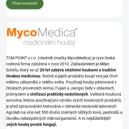
Přidat komentář
TCM POINT s.r.o. (vlastník značky MycoMedica) je ryze česká
rodinná firma založená v roce 2010. Zakladatelem je Milan
Schirlo, který se už
20 let zabývá vitálními houbami a tradiční
čínskou medicínou
. Ročně si jejich produkty koupí více jak čtvrt
miliónu zákazníků z celého světa. Používají houby pěstované v
čínských provinciích AnHui, Fujian a Jiangxi, tedy v oblastech
průmyslem a
civilizací prakticky nedotčených
. Veškerá houbová
surovina, kterou používají pro výrobu svých houbových produktů,
je před zpracováním testována v německé nezávislé laboratoři
Agrolab na více než 500 druhů známých těžkých kovů, pesticidů a
člověku nebezpečných mikroorganismů. A to nejdůležitější?
Jejich houby prostě fungují.