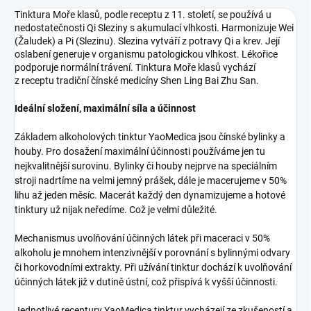
Tinktura Moře klasů, podle receptu z 11. století, se používá u
nedostatečnosti Qi Sleziny s akumulací vlhkosti. Harmonizuje Wei
(Žaludek) a Pi (Slezinu). Slezina vytváří z potravy Qi a krev. Její
oslabení generuje v organismu patologickou vlhkost. Lékořice
podporuje normální trávení. Tinktura Moře klasů vychází
z receptu tradiční čínské medicíny Shen Ling Bai Zhu San.
Ideální složení, maximální síla a účinnost
Základem alkoholových tinktur YaoMedica jsou čínské bylinky a
houby. Pro dosažení maximální účinnosti používáme jen tu
nejkvalitnější surovinu. Bylinky či houby nejprve na speciálním
stroji nadrtíme na velmi jemný prášek, dále je macerujeme v 50%
lihu až jeden měsíc. Macerát každý den dynamizujeme a hotové
tinktury už nijak neředíme. Což je velmi důležité.
Mechanismus uvolňování účinných látek při maceraci v 50%
alkoholu je mnohem intenzivnější v porovnání s bylinnými odvary
či horkovodními extrakty. Při užívání tinktur dochází k uvolňování
účinných látek již v dutině ústní, což přispívá k vyšší účinnosti.
Jednotlivé receptury YaoMedica tinktur vycházejí ze zkušeností a