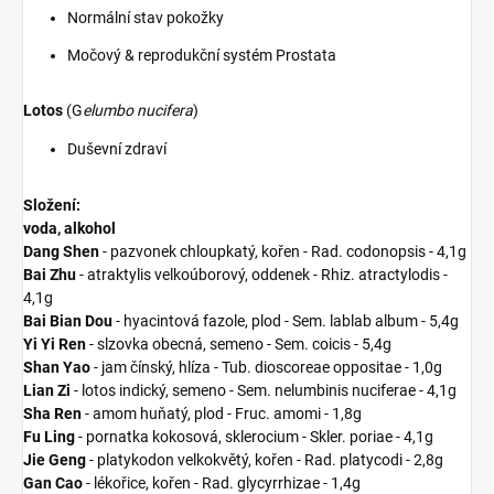
Normální stav pokožky
Močový & reprodukční systém Prostata
Lotos
(G
elumbo nucifera
)
Duševní zdraví
Složení:
voda, alkohol
Dang Shen
- pazvonek chloupkatý, kořen - Rad. codonopsis - 4,1g
Bai Zhu
- atraktylis velkoúborový, oddenek - Rhiz. atractylodis -
4,1g
Bai Bian Dou
- hyacintová fazole, plod - Sem. lablab album - 5,4g
Yi Yi Ren
- slzovka obecná, semeno - Sem. coicis - 5,4g
Shan Yao
- jam čínský, hlíza - Tub. dioscoreae oppositae - 1,0g
Lian Zi
- lotos indický, semeno - Sem. nelumbinis nuciferae - 4,1g
Sha Ren
- amom huňatý, plod - Fruc. amomi - 1,8g
Fu Ling
- pornatka kokosová, sklerocium - Skler. poriae - 4,1g
Jie Geng
- platykodon velkokvětý, kořen - Rad. platycodi - 2,8g
Gan Cao
- lékořice, kořen - Rad. glycyrrhizae - 1,4g