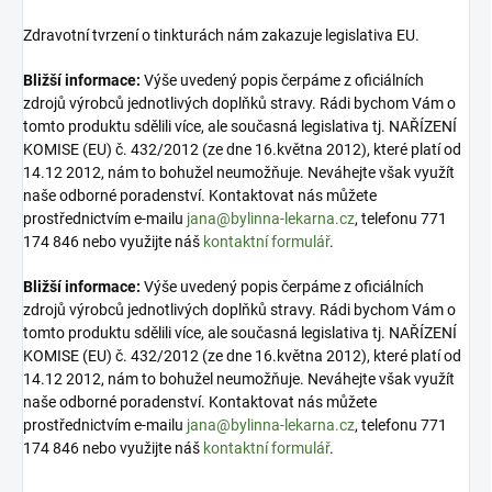
Zdravotní tvrzení o tinkturách nám zakazuje legislativa EU.
Bližší informace:
Výše uvedený popis čerpáme z oficiálních
zdrojů výrobců jednotlivých doplňků stravy. Rádi bychom Vám o
tomto produktu sdělili více, ale současná legislativa tj. NAŘÍZENÍ
KOMISE (EU) č. 432/2012 (ze dne 16.května 2012), které platí od
14.12 2012, nám to bohužel neumožňuje. Neváhejte však využít
naše odborné poradenství. Kontaktovat nás můžete
prostřednictvím e-mailu
jana@bylinna-lekarna.cz
, telefonu 771
174 846 nebo využijte náš
kontaktní formulář
.
Bližší informace:
Výše uvedený popis čerpáme z oficiálních
zdrojů výrobců jednotlivých doplňků stravy. Rádi bychom Vám o
tomto produktu sdělili více, ale současná legislativa tj. NAŘÍZENÍ
KOMISE (EU) č. 432/2012 (ze dne 16.května 2012), které platí od
14.12 2012, nám to bohužel neumožňuje. Neváhejte však využít
naše odborné poradenství. Kontaktovat nás můžete
prostřednictvím e-mailu
jana@bylinna-lekarna.cz
, telefonu 771
174 846 nebo využijte náš
kontaktní formulář
.