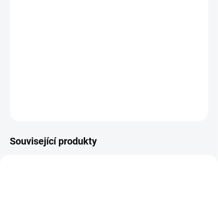
−
+
Přidat do košíku
Tinktura Moře klasů, podle receptu z 11. století, se používá u
nedostatečnosti Qi Sleziny s akumulací vlhkosti. Harmonizuje Wei
(Žaludek) a Pi (Slezinu). Slezina vytváří z potravy Qi a krev. Její
oslabení generuje v organismu patologickou vlhkost. Lékořice
podporuje normální trávení. Tinktura Moře k...
DETAILNÍ INFORMACE
ZEPTAT SE
Související produkty