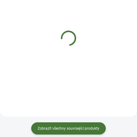
SKLADEM
SKLADEM DO 2 DNŮ
MycoMedica 029 - Dang
MycoMedica 030 -
Gui
Chaga
290 Kč
290 Kč
Do košíku
Do košíku
Tinktura z anděliky neboli děhele
Tinktura z vitální houby Chaga
doplňuje a rozhýbává Xue (krev).
neboli rezavce odvádí Shi Re
Říká se jí ženský ženšen. Používá
(vlhké horko) z Gan (Jater), Dan
se k osvěžení těla, udržuje
(Žlučníku) a Chong (Střev). Proto
normální stav kloubů a
je vhodná u chronických zánětů
chrupavek, podporuje
střev. Vyživuje Gan (Játra), Shen
metabolismus, normální činnost
(Ledviny) a Xin (Srdce).
urogenitálního systému žen a
Přeměňuje Tan (hlen) a oživuje
normální funkce krevního
Xue (krev). Má An Shen účinek
systému – transport kyslíku.
(zklidňuje ducha). Pod...
Ideální slo...
Zobrazit všechny související produkty