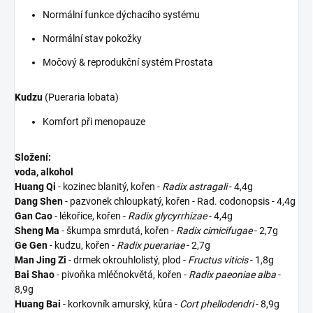
Normální funkce dýchacího systému
Normální stav pokožky
Močový & reprodukční systém Prostata
Kudzu
(Pueraria lobata)
Komfort při menopauze
Složení:
voda, alkohol
Huang Qi
- kozinec blanitý, kořen -
Radix astragali
- 4,4g
Dang Shen
- pazvonek chloupkatý, kořen - Rad. codonopsis - 4,4g
Gan Cao
- lékořice, kořen -
Radix glycyrrhizae
- 4,4g
Sheng Ma
- škumpa smrdutá, kořen -
Radix cimicifugae
- 2,7g
Ge Gen
- kudzu, kořen -
Radix puerariae
- 2,7g
Man Jing Zi
- drmek okrouhlolistý, plod -
Fructus viticis
- 1,8g
Bai Shao
- pivoňka mléčnokvětá, kořen -
Radix paeoniae alba
-
8,9g
Huang Bai
- korkovník amurský, kůra -
Cort phellodendri
- 8,9g