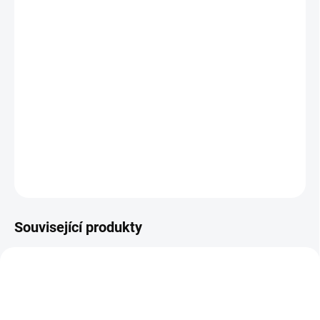
−
+
Přidat do košíku
Tinktura Zbystření smyslů vyživuje Gan (Játra) a Shen (Ledviny) a
navádí Qi (energii) do „horních otvorů“ uší a očí. Dobrý sluch
souvisí podle čínské medicíny s kvalitou Shen (Ledvin) a dobrý
zrak souvisí s kvalitou Gan (Jater). Tinktura Zbystření
smyslů vychází z receptu tradiční čínské medicíny Yi...
DETAILNÍ INFORMACE
ZEPTAT SE
Související produkty