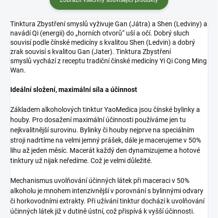
Tinktura Zbystření smyslů vyživuje Gan (Játra) a Shen (Ledviny) a
navádí Qi (energii) do „horních otvorů“ uší a očí. Dobrý sluch
souvisí podle čínské medicíny s kvalitou Shen (Ledvin) a dobrý
zrak souvisí s kvalitou Gan (Jater). Tinktura Zbystření
smyslů vychází z receptu tradiční čínské medicíny Yi Qi Cong Ming
Wan.
Ideální složení, maximální síla a účinnost
Základem alkoholových tinktur YaoMedica jsou čínské bylinky a
houby. Pro dosažení maximální účinnosti používáme jen tu
nejkvalitnější surovinu. Bylinky či houby nejprve na speciálním
stroji nadrtíme na velmi jemný prášek, dále je macerujeme v 50%
lihu až jeden měsíc. Macerát každý den dynamizujeme a hotové
tinktury už nijak neředíme. Což je velmi důležité.
Mechanismus uvolňování účinných látek při maceraci v 50%
alkoholu je mnohem intenzivnější v porovnání s bylinnými odvary
či horkovodními extrakty. Při užívání tinktur dochází k uvolňování
účinných látek již v dutině ústní, což přispívá k vyšší účinnosti.