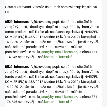
Ostatní zdravotní tvrzení o tinkturách nám zakazuje legislativa
EU.
Bližší informace:
Výše uvedený popis čerpáme z oficiálních
zdrojů výrobců jednotlivých doplňků stravy. Rádi bychom Vám o
tomto produktu sdělili více, ale současná legislativa tj. NAŘÍZENÍ
KOMISE (EU) č. 432/2012 (ze dne 16.května 2012), které platí od
14.12 2012, nám to bohužel neumožňuje. Neváhejte však využít
naše odborné poradenství. Kontaktovat nás můžete
prostřednictvím e-mailu
jana@bylinna-lekarna.cz
, telefonu 771
174 846 nebo využijte náš
kontaktní formulář
.
Bližší informace:
Výše uvedený popis čerpáme z oficiálních
zdrojů výrobců jednotlivých doplňků stravy. Rádi bychom Vám o
tomto produktu sdělili více, ale současná legislativa tj. NAŘÍZENÍ
KOMISE (EU) č. 432/2012 (ze dne 16.května 2012), které platí od
14.12 2012, nám to bohužel neumožňuje. Neváhejte však využít
naše odborné poradenství. Kontaktovat nás můžete
prostřednictvím e-mailu
jana@bylinna-lekarna.cz
, telefonu 771
174 846 nebo využijte náš
kontaktní formulář
.