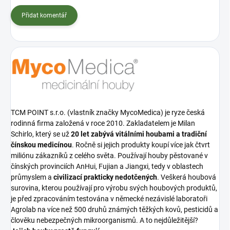
Přidat komentář
TCM POINT s.r.o. (vlastník značky MycoMedica) je ryze česká
rodinná firma založená v roce 2010. Zakladatelem je Milan
Schirlo, který se už
20 let zabývá vitálními houbami a tradiční
čínskou medicínou
. Ročně si jejich produkty koupí více jak čtvrt
miliónu zákazníků z celého světa. Používají houby pěstované v
čínských provinciích AnHui, Fujian a Jiangxi, tedy v oblastech
průmyslem a
civilizací prakticky nedotčených
. Veškerá houbová
surovina, kterou používají pro výrobu svých houbových produktů,
je před zpracováním testována v německé nezávislé laboratoři
Agrolab na více než 500 druhů známých těžkých kovů, pesticidů a
člověku nebezpečných mikroorganismů. A to nejdůležitější?