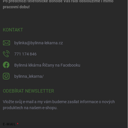
Po předchozí telefonické dohodě Vás rádi obsloužíme i mimo
pracovní dobu!
KONTAKT
bylinka
@
bylinna-lekarna.cz
771 174 846
Bylinná lékárna Říčany na Facebooku
bylinna_lekarna/
ODEBÍRAT NEWSLETTER
Vložte svůj e-mail a my vám budeme zasílat informace o nových
produktech na našem e-shopu.
E-MAIL