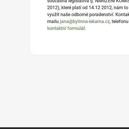
současná legislativa tj. NAŘÍZENÍ KOMI
2012), které platí od 14.12 2012, nám 
využít naše odborné poradenství. Konta
mailu
jana@bylinna-lekarna.cz
, telefon
kontaktní formulář
.