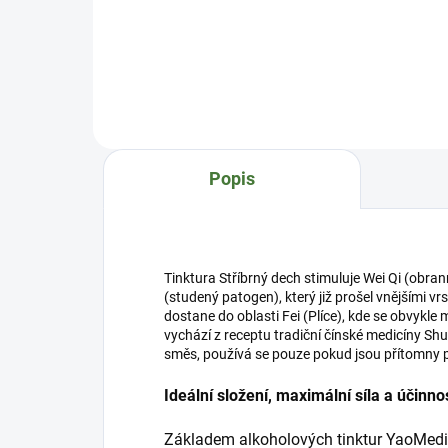
pročišťuje Wei Re (horko v
harm
Žaludku) a harmonizuje
(Žal
Wei (Žaludek) a reguluje jeho
har
energii Qi. Doplňuje Pi (Slezinu) a
met
napomáhá tak trávení. Uklidňuje
(vlh
ducha Shen a tím posiluje činnost
(ho
mozku. Podle čínské medicíny
civi
působí na všechny orgánové
toni
Popis
soustavy. Hericiu se říká př...
(Led
maxi
Tinktura Stříbrný dech stimuluje Wei Qi (obran
(studený patogen), který již prošel vnějšími v
dostane do oblasti Fei (Plíce), kde se obvykle 
vychází z receptu tradiční čínské medicíny S
směs, používá se pouze pokud jsou přítomny p
Ideální složení, maximální síla a účinno
Základem alkoholových tinktur YaoMedic