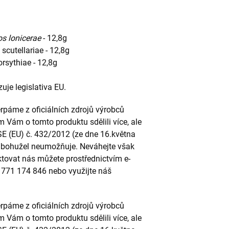
os lonicerae
- 12,8g
 scutellariae - 12,8g
forsythiae - 12,8g
uje legislativa EU.
páme z oficiálních zdrojů výrobců
m Vám o tomto produktu sdělili více, ale
SE (EU) č. 432/2012 (ze dne 16.května
to bohužel neumožňuje. Neváhejte však
ktovat nás můžete prostřednictvím e-
u 771 174 846 nebo využijte náš
páme z oficiálních zdrojů výrobců
m Vám o tomto produktu sdělili více, ale