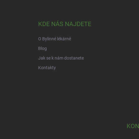
Z
á
p
a
KDE NÁS NAJDETE
t
í
O Bylinné lékárně
Blog
Jak se k nám dostanete
Kontakty
KON