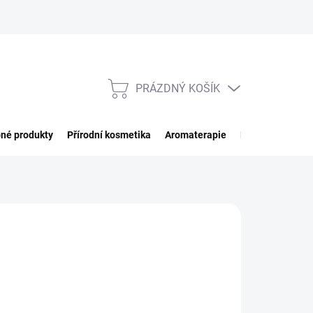
PRÁZDNÝ KOŠÍK
NÁKUPNÍ
KOŠÍK
né produkty
Přírodní kosmetika
Aromaterapie
Potraviny
Imp