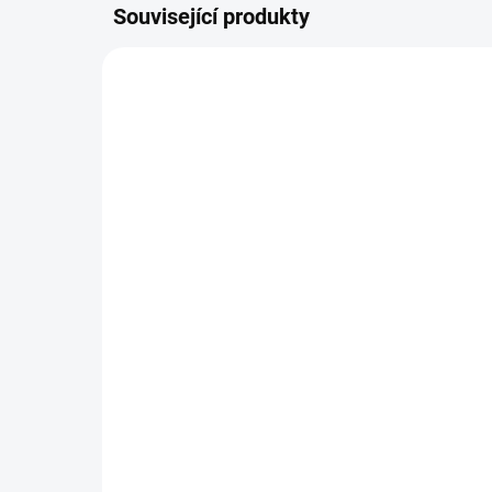
Související produkty
MYC031T
SKLADEM DO 2 DNŮ
MycoMedica 031 -
My
Hericium
Ma
290 Kč
29
Do košíku
Tinktura z vitální houby Hericium
Tink