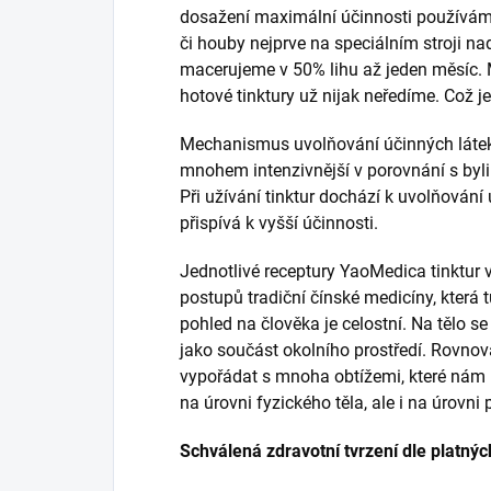
dosažení maximální účinnosti používáme 
či houby nejprve na speciálním stroji na
macerujeme v 50% lihu až jeden měsíc.
hotové tinktury už nijak neředíme. Což je
Mechanismus uvolňování účinných látek 
mnohem intenzivnější v porovnání s byli
Při užívání tinktur dochází k uvolňování ú
přispívá k vyšší účinnosti.
Jednotlivé receptury YaoMedica tinktur 
postupů tradiční čínské medicíny, která tu
pohled na člověka je celostní. Na tělo s
jako součást okolního prostředí. Rovnová
vypořádat s mnoha obtížemi, které nám p
na úrovni fyzického těla, ale i na úrovni
Schválená zdravotní tvrzení dle platnýc