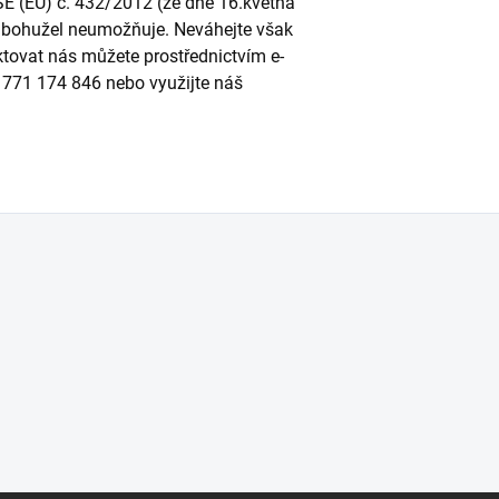
SE (EU) č. 432/2012 (ze dne 16.května
to bohužel neumožňuje. Neváhejte však
ktovat nás můžete prostřednictvím e-
u 771 174 846 nebo využijte náš