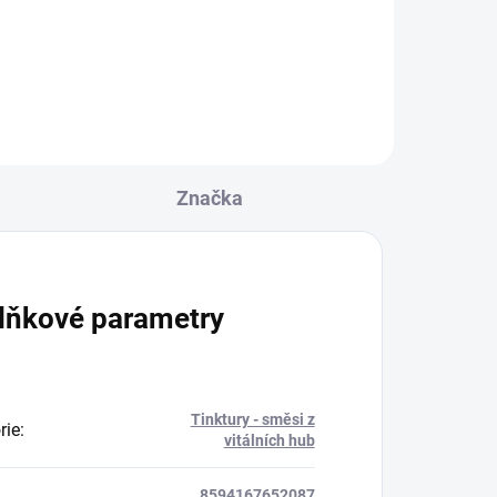
Dan
roto
tů
hen
e
k
Značka
lňkové parametry
Tinktury - směsi z
rie
:
vitálních hub
8594167652087