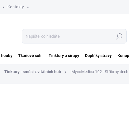
Kontakty
Hledat
í houby
Tkáňové soli
Tinktury a sirupy
Doplňky stravy
Konop
Tinktury - směsi z vitálních hub
MycoMedica 102 - Stříbrný dech
ocení
ZNAČKA:
MYCOMEDICA
290 Kč
Měrná
SKLADEM DO 2 DNŮ
cena: