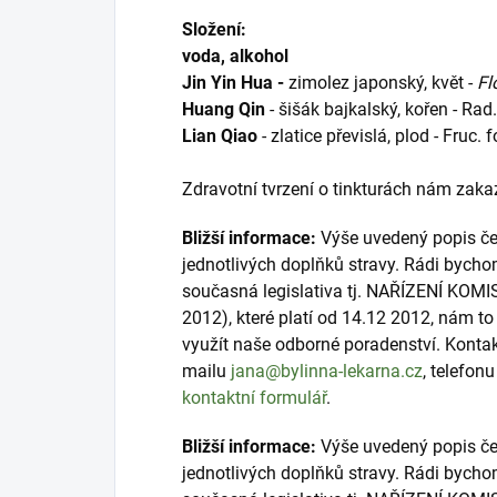
Složení:
voda, alkohol
Jin Yin Hua
-
zimolez japonský, květ -
Fl
Huang Qin
- šišák bajkalský, kořen - Rad.
Lian Qiao
- zlatice převislá, plod - Fruc. 
Zdravotní tvrzení o tinkturách nám zakaz
Bližší informace:
Výše uvedený popis čer
jednotlivých doplňků stravy. Rádi bycho
současná legislativa tj. NAŘÍZENÍ KOMI
2012), které platí od 14.12 2012, nám 
využít naše odborné poradenství. Konta
mailu
jana@bylinna-lekarna.cz
, telefon
kontaktní formulář
.
Bližší informace:
Výše uvedený popis čer
jednotlivých doplňků stravy. Rádi bycho