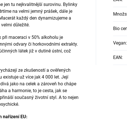
jen tu nejkvalitnější surovinu. Bylinky
drtíme na velmi jemný prášek, dále je
Množst
 Macerát každý den dynamizujeme a
 velmi důležité.
Bio cer
při maceraci v 50% alkoholu je
Vegan
:
nnými odvary či horkovodními extrakty.
činných látek již v dutině ústní, což
EAN
:
vycházejí ze zkušeností a ověřených
 existuje už více jak 4 000 let. Její
e dívá jako na celek a zároveň ho chápe
ha a harmonie, to je cesta, jak se
řináší současný životní styl. A to nejen
 psychické.
h nařízení EU: