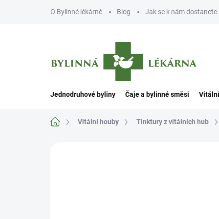
Přejít
O Bylinné lékárně
Blog
Jak se k nám dostanete
na
obsah
Jednodruhové byliny
Čaje a bylinné směsi
Vitáln
Domů
Vitální houby
Tinktury z vitálních hub
Neohodnoceno
Podrobnosti hodn