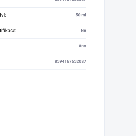
ví
:
50 ml
tifikace
:
Ne
Ano
8594167652087