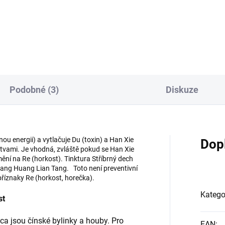
(vlhké horko) z Gan (Jater), 
onizuje Pi (Slezinu) a Wei
(Žlučníku) a Chong (Střev). P
udek). Jinými slovy
je vhodná u chronických záně
monizuje trávení a
střev. Vyživuje Gan (Játra), S
abolismus. Odvádí Shi
(Ledviny) a Xin (Srdce).
kost) a pročišťuje Re
Přeměňuje Tan (hlen) a oživuj
rkost). Je vhodná u různých
Xue (krev). Má An Shen účine
lizačních nerovnováh. Lehce
(zklidňuje ducha). Pod...
zuje Gan (Játra) a Shen
Podobné (3)
Diskuze
viny). Ideální složení,
mální síla a ú...
nou energii) a vytlačuje Du (toxin) a Han Xie
Dop
rstvami. Je vhodná, zvláště pokud se Han Xie
mění na Re (horkost). Tinktura Stříbrný dech
huang Huang Lian Tang. Toto není preventivní
říznaky Re (horkost, horečka).
Katego
st
a jsou čínské bylinky a houby. Pro
EAN
: