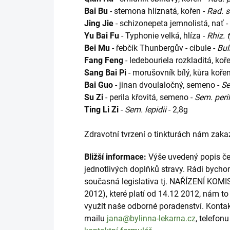
Bai Bu
- stemona hlíznatá, kořen -
Rad. 
Jing Jie
- schizonepeta jemnolistá, nať -
Yu Bai Fu
- Typhonie velká, hlíza -
Rhiz. 
Bei Mu
- řebčík Thunbergův - cibule -
Bul
Fang Feng
- ledebouriela rozkladitá, koř
Sang Bai Pi
- morušovník bílý, kůra koře
Bai Guo
- jinan dvoulaločný, semeno -
Se
Su Zi
- perila křovitá, semeno -
Sem. peri
Ting Li Zi
-
Sem. lepidii
- 2,8g
Zdravotní tvrzení o tinkturách nám zakaz
Bližší informace:
Výše uvedený popis čer
jednotlivých doplňků stravy. Rádi bycho
současná legislativa tj. NAŘÍZENÍ KOMI
2012), které platí od 14.12 2012, nám 
využít naše odborné poradenství. Konta
mailu
jana@bylinna-lekarna.cz
, telefon