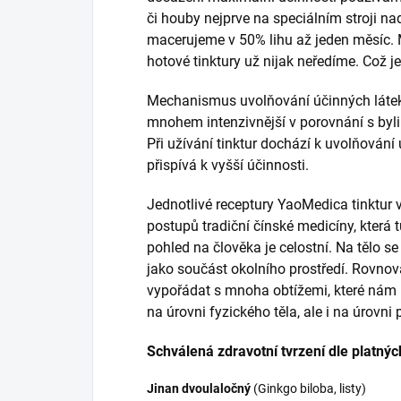
či houby nejprve na speciálním stroji na
macerujeme v 50% lihu až jeden měsíc.
hotové tinktury už nijak neředíme. Což je
Mechanismus uvolňování účinných látek 
mnohem intenzivnější v porovnání s byli
Při užívání tinktur dochází k uvolňování ú
přispívá k vyšší účinnosti.
Jednotlivé receptury YaoMedica tinktur 
postupů tradiční čínské medicíny, která tu
pohled na člověka je celostní. Na tělo s
jako součást okolního prostředí. Rovnová
vypořádat s mnoha obtížemi, které nám p
na úrovni fyzického těla, ale i na úrovni
Schválená zdravotní tvrzení dle platnýc
Jinan dvoulaločný
(Ginkgo biloba, listy)