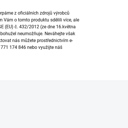
páme z oficiálních zdrojů výrobců
m Vám o tomto produktu sdělili více, ale
SE (EU) č. 432/2012 (ze dne 16.května
to bohužel neumožňuje. Neváhejte však
ktovat nás můžete prostřednictvím e-
u 771 174 846 nebo využijte náš