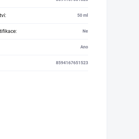
ví
:
50 ml
tifikace
:
Ne
Ano
8594167651523