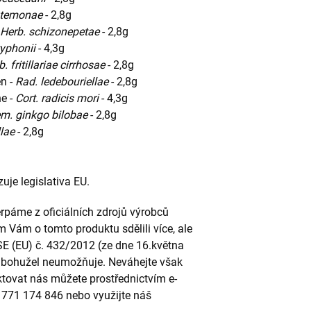
stemonae
- 2,8g
Herb. schizonepetae
- 2,8g
typhonii
- 4,3g
b. fritillariae cirrhosae
- 2,8g
en -
Rad. ledebouriellae
- 2,8g
ne -
Cort. radicis mori
- 4,3g
m. ginkgo bilobae
- 2,8g
llae
- 2,8g
uje legislativa EU.
páme z oficiálních zdrojů výrobců
m Vám o tomto produktu sdělili více, ale
SE (EU) č. 432/2012 (ze dne 16.května
to bohužel neumožňuje. Neváhejte však
ktovat nás můžete prostřednictvím e-
u 771 174 846 nebo využijte náš