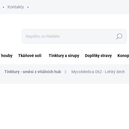
Kontakty
Hledat
í houby
Tkáňové soli
Tinktury a sirupy
Doplňky stravy
Konop
Tinktury - směsi z vitálních hub
MycoMedica 062 - Lehký dech
ocení
ZNAČKA:
MYCOMEDICA
290 Kč
Měrná
SKLADEM
cena: