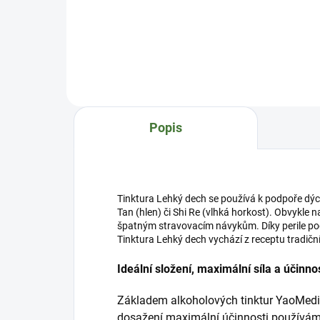
pod
celkovou Qi (energii), je vhodná u
obr
únav a vyčerpání, podporuje
syst
paměť. Harmonizuje duševní stav,
nor
výkon, koncentraci, koordinaci,
sou
uvolňuje stres. Zlepšuje kognitivní
chol
a duševní výkonnost. Podporuje
harm
vitalitu a sexuální zdraví. Ideální
jeho
složení, maximální síla a účinnost
Popis
fun
Zák...
Tinktura Lehký dech se používá k podpoře dých
Tan (hlen) či Shi Re (vlhká horkost). Obvykle n
špatným stravovacím návykům. Díky perile po
Tinktura Lehký dech vychází z receptu tradičn
Ideální složení, maximální síla a účinno
Základem alkoholových tinktur YaoMedic
dosažení maximální účinnosti používáme 