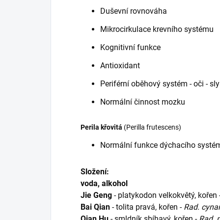
Duševní rovnováha
Mikrocirkulace krevního systému
Kognitivní funkce
Antioxidant
Periférní oběhový systém - oči - sl
Normální činnost mozku
Perila křovitá
(Perilla frutescens)
Normální funkce dýchacího systé
Složení:
voda, alkohol
Jie Geng
- platykodon velkokvětý, kořen 
Bai Qian
- tolita pravá, kořen -
Rad. cynan
Qian Hu
- smldník sbíhavý, kořen -
Rad. 