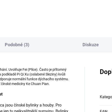
poruje přirozenou
pročišťuje Wei Re (horko v
anyschopnost – imunitní
Žaludku) a harmonizuje
ém a vitalitu. Udržuje
Wei (Žaludek) a reguluje jeho
mální funkce oběhové
energii Qi. Doplňuje Pi (Slezinu
stavy a normální hladina
napomáhá tak trávení. Uklidň
esterolu v krvi. Reishi
ducha Shen a tím posiluje čin
onizuje Xin (Srdce), a to jak
mozku. Podle čínské medicíny
 fyzické, tak i psychické
působí na všechny orgánové
Podobné (3)
Diskuze
kce.
soustavy. Hericiu se říká př...
ání. Uvolňuje Fei (Plíce). Často je přítomný
Dop
a podkladě Pi Qi Xu (oslabené Sleziny) kvůli
dporuje normální funkce dýchacího systému.
í čínské medicíny Ke Chuan Pian.
st
Katego
a jsou čínské bylinky a houby. Pro
jen tu nejkvalitnější surovinu. Bylinky
EAN
: