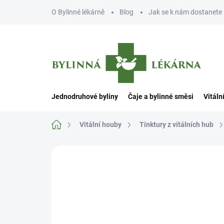
Přejít
O Bylinné lékárně
Blog
Jak se k nám dostanete
na
obsah
Jednodruhové byliny
Čaje a bylinné směsi
Vitáln
Domů
Vitální houby
Tinktury z vitálních hub
Neohodnoceno
Podrobnosti hodn