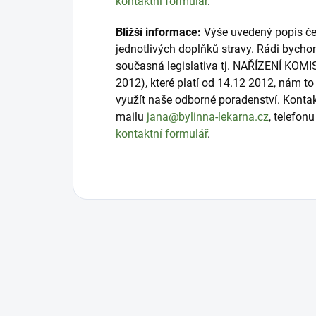
kontaktní formulář
.
Bližší informace:
Výše uvedený popis čer
jednotlivých doplňků stravy. Rádi bycho
současná legislativa tj. NAŘÍZENÍ KOMI
2012), které platí od 14.12 2012, nám 
využít naše odborné poradenství. Konta
mailu
jana@bylinna-lekarna.cz
, telefon
kontaktní formulář
.