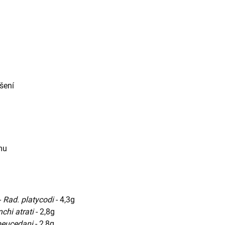
yšení
mu
-
Rad. platycodi
- 4,3g
chi atrati
- 2,8g
peucedani
- 2,8g