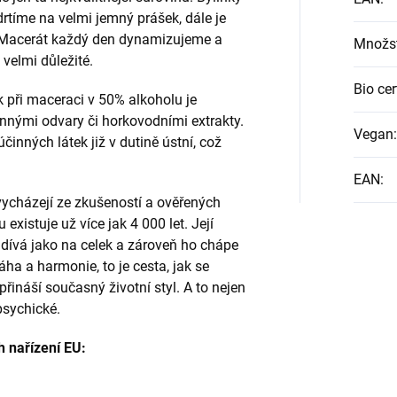
drtíme na velmi jemný prášek, dále je
 Macerát každý den dynamizujeme a
Množst
 velmi důležité.
Bio cer
při maceraci v 50% alkoholu je
nnými odvary či horkovodními extrakty.
Vegan
:
činných látek již v dutině ústní, což
EAN
:
vycházejí ze zkušeností a ověřených
 existuje už více jak 4 000 let. Její
e dívá jako na celek a zároveň ho chápe
ha a harmonie, to je cesta, jak se
řináší současný životní styl. A to nejen
 psychické.
h nařízení EU: