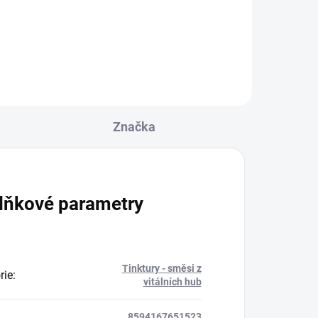
) a
uje
nost
Značka
lňkové parametry
Tinktury - směsi z
rie
:
vitálních hub
8594167651523