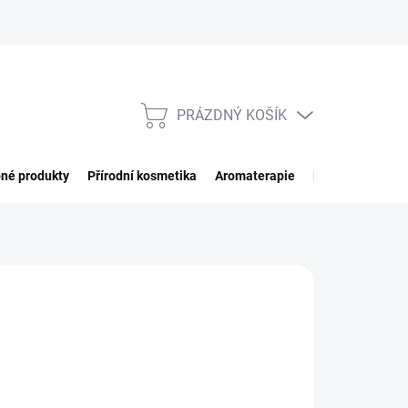
PRÁZDNÝ KOŠÍK
NÁKUPNÍ
KOŠÍK
né produkty
Přírodní kosmetika
Aromaterapie
Potraviny
Imp