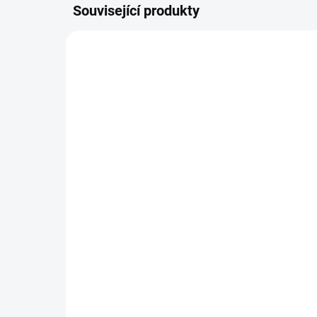
Související produkty
MYC027T
SKLADEM DO 2 DNŮ
MycoMedica 027 - Ren
My
Shen
29
490 Kč
Do košíku
Tink
neb
Tinktura z ženšenu posiluje