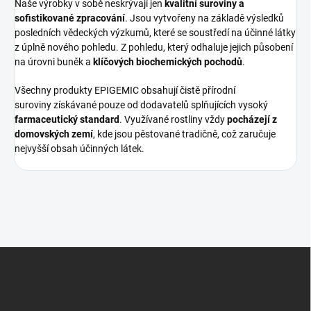
Naše výrobky v sobě neskrývají jen
kvalitní suroviny a
sofistikované zpracování
. Jsou vytvořeny na základě výsledků
posledních vědeckých výzkumů, které se soustředí na účinné látky
z úplně nového pohledu. Z pohledu, který odhaluje jejich působení
na úrovni buněk a
klíčových biochemických pochodů
.
Všechny produkty EPIGEMIC obsahují čistě přírodní
suroviny získávané pouze od dodavatelů splňujících vysoký
farmaceutický standard
. Využívané rostliny vždy
pocházejí z
domovských zemí
, kde jsou pěstované tradičně, což zaručuje
nejvyšší obsah účinných látek.
Z
á
p
a