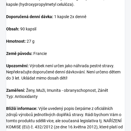
kapsle (hydroxypropylmetyl celulóza).
Doporučená denní dávka:
1 kapsle 2x denně
Obsah:
90 kapslí
Hmotnost:
27 g
Země původu:
Francie
Upozornění:
Výrobek není určen jako náhrada pestré stravy.
Nepřekračujte doporučené denní dávkování. Není určeno dětem
do 3 let. Ukládat mimo dosah dětí!
Zaměření:
Ženy, Muži, Imunita - obranyschopnost, Zánět
Typ: Antioxidanty
Bližší informace:
Výše uvedený popis čerpáme z oficiálních
zdrojů výrobců jednotlivých doplňků stravy. Rádi bychom Vám o
tomto produktu sdělili více, ale současná legislativa tj. NAŘÍZENÍ
KOMISE (EU) č. 432/2012 (ze dne 16.května 2012), které platí od