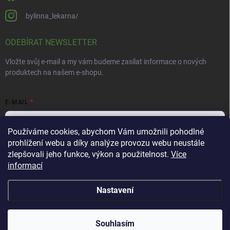
bylinna_lekarna/
ODEBÍRAT NEWSLETTER
Vložte svůj e-mail a my vám budeme zasílat informace o nových
produktech na našem e-shopu.
E-MAIL
Používáme cookies, abychom Vám umožnili pohodlné
prohlížení webu a díky analýze provozu webu neustále
Vložením e-mailu souhlasíte s
podmínkami ochrany osobních údajů
zlepšovali jeho funkce, výkon a použitelnost.
Více
informací
Přihlásit se
Nastavení
Copyright 2026
Bylinná lékárna
. Všechna práva vyhrazena.
Souhlasím