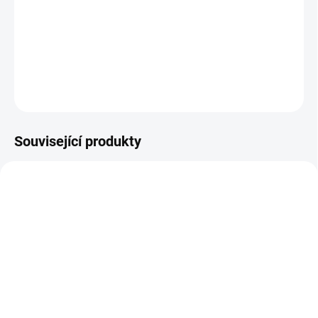
O produktu:Propolis je látka, kterou včely vyrábějí z látek
vylučovaných pupeny rostlin. Ty sbírají, míchají se svými slinami
a poté využívají nejen k opravám úlu, ale...
DETAILNÍ INFORMACE
ZEPTAT SE
Související produkty
SKLADEM DO 5 DNŮ
SKLADEM
Epigemic® Omega 3
Epigemic® Chmel 60