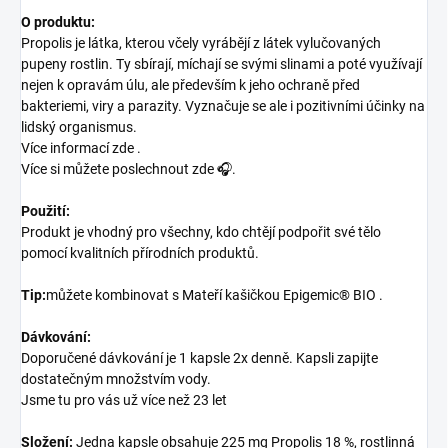
O produktu:
Propolis je látka, kterou včely vyrábějí z látek vylučovaných
pupeny rostlin. Ty sbírají, míchají se svými slinami a poté využívají
nejen k opravám úlu, ale především k jeho ochraně před
bakteriemi, viry a parazity. Vyznačuje se ale i pozitivními účinky na
lidský organismus.
Více informací zde .
Více si můžete poslechnout zde 🎧.
Použití:
Produkt je vhodný pro všechny, kdo chtějí podpořit své tělo
pomocí kvalitních přírodních produktů.
Tip:
můžete kombinovat s Mateří kašičkou Epigemic® BIO .
Dávkování:
Doporučené dávkování je 1 kapsle 2x denně. Kapsli zapijte
dostatečným množstvím vody.
Jsme tu pro vás už více než 23 let
Složení:
Jedna kapsle obsahuje 225 mg Propolis 18 %, rostlinná